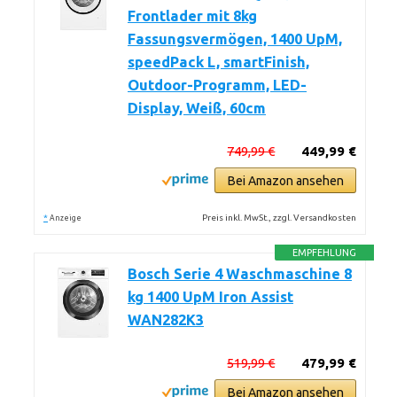
Frontlader mit 8kg
Fassungsvermögen, 1400 UpM,
speedPack L, smartFinish,
Outdoor-Programm, LED-
Display, Weiß, 60cm
749,99 €
449,99 €
Bei Amazon ansehen
*
Preis inkl. MwSt., zzgl. Versandkosten
Anzeige
EMPFEHLUNG
Bosch Serie 4 Waschmaschine 8
kg 1400 UpM Iron Assist
WAN282K3
519,99 €
479,99 €
Bei Amazon ansehen