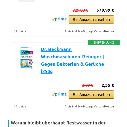
729,00 €
579,99 €
Bei Amazon ansehen
*
Preis inkl. MwSt., zzgl. Versandkosten
Anzeige
EMPFEHLUNG
Dr. Beckmann
Waschmaschinen-Reiniger |
Gegen Bakterien & Gerüche
|250g
3,79 €
2,35 €
Bei Amazon ansehen
*
Preis inkl. MwSt., zzgl. Versandkosten
Anzeige
Warum bleibt überhaupt Restwasser in der