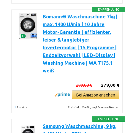
EMPFEHLUNG
Bomann® Waschmaschine 7kg |
max. 1400 U/min | 10 Jahre
Motor-Garantie | effizienter,
leiser & langlebiger
Invertermotor | 15 Programme |
Endzeitvorwahl | LED-Display |
Washing Machine | WA 7175.1
weiß
299,00 €
279,00 €
Bei Amazon ansehen
*
Preis inkl. MwSt., zzgl. Versandkosten
Anzeige
EMPFEHLUNG
Samsung Waschmaschine, 9 kg,