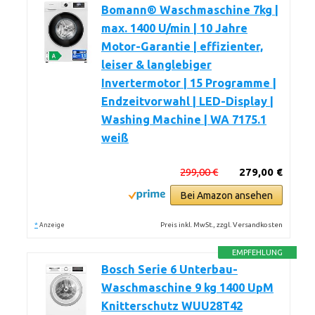
Bomann® Waschmaschine 7kg |
max. 1400 U/min | 10 Jahre
Motor-Garantie | effizienter,
leiser & langlebiger
Invertermotor | 15 Programme |
Endzeitvorwahl | LED-Display |
Washing Machine | WA 7175.1
weiß
299,00 €
279,00 €
Bei Amazon ansehen
*
Preis inkl. MwSt., zzgl. Versandkosten
Anzeige
EMPFEHLUNG
Bosch Serie 6 Unterbau-
Waschmaschine 9 kg 1400 UpM
Knitterschutz WUU28T42