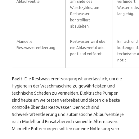
Ablaufventile
am Ende des
verhindert
Waschzyklus, um
Wasserrücks
Restwasser
langlebig.
kontrolliert
abzuleiten.
Manuelle
Restwasser wird über
Einfach und
Restwasserentleerung
ein Ablassventil oder
kostengünsti
per Hand entfernt.
technische 
nötig.
Fazit:
Die Restwasserentsorgung ist unerlässlich, um die
Hygiene in der Waschmaschine zu gewährleisten und
technische Schäden zu vermeiden. Elektrische Pumpen
sind heute am weitesten verbreitet und bieten die beste
Kontrolle über das Restwasser. Dennoch sind
Schwerkraftentleerung und automatische Ablaufventile je
nach Modell und Einsatzbereich sinnvolle Alternativen.
Manuelle Entleerungen sollten nur eine Notlösung sein.