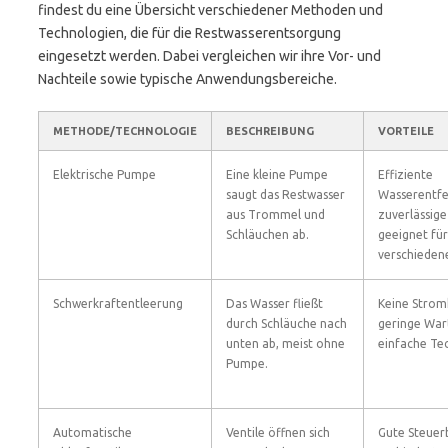
findest du eine Übersicht verschiedener Methoden und
Technologien, die für die Restwasserentsorgung
eingesetzt werden. Dabei vergleichen wir ihre Vor- und
Nachteile sowie typische Anwendungsbereiche.
METHODE/TECHNOLOGIE
BESCHREIBUNG
VORTEILE
Elektrische Pumpe
Eine kleine Pumpe
Effiziente
saugt das Restwasser
Wasserentfe
aus Trommel und
zuverlässige
Schläuchen ab.
geeignet für
verschieden
Schwerkraftentleerung
Das Wasser fließt
Keine Strom
durch Schläuche nach
geringe War
unten ab, meist ohne
einfache Tec
Pumpe.
Automatische
Ventile öffnen sich
Gute Steuerb