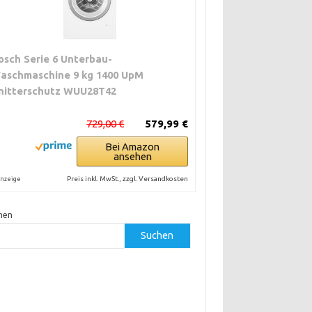
osch Serie 6 Unterbau-
aschmaschine 9 kg 1400 UpM
nitterschutz WUU28T42
729,00 €
579,99 €
Bei Amazon
ansehen
Preis inkl. MwSt., zzgl. Versandkosten
nzeige
hen
Suchen