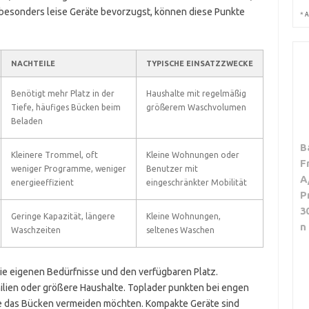
 besonders leise Geräte bevorzugst, können diese Punkte
*
A
NACHTEILE
TYPISCHE EINSATZZWECKE
Benötigt mehr Platz in der
Haushalte mit regelmäßig
Tiefe, häufiges Bücken beim
größerem Waschvolumen
Beladen
B
Kleinere Trommel, oft
Kleine Wohnungen oder
F
weniger Programme, weniger
Benutzer mit
A
energieeffizient
eingeschränkter Mobilität
P
3
Geringe Kapazität, längere
Kleine Wohnungen,
n
Waschzeiten
seltenes Waschen
ie eigenen Bedürfnisse und den verfügbaren Platz.
milien oder größere Haushalte. Toplader punkten bei engen
ie das Bücken vermeiden möchten. Kompakte Geräte sind