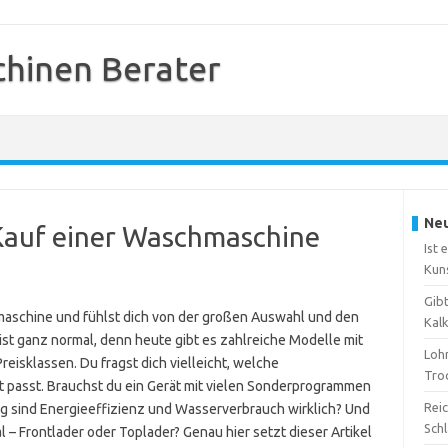
hinen Berater
Neu
Kauf einer Waschmaschine
Ist 
Kun
Gib
aschine und fühlst dich von der großen Auswahl und den
Kal
 ist ganz normal, denn heute gibt es zahlreiche Modelle mit
Loh
eisklassen. Du fragst dich vielleicht, welche
Tro
 passt. Brauchst du ein Gerät mit vielen Sonderprogrammen
Reic
ig sind Energieeffizienz und Wasserverbrauch wirklich? Und
Sch
 – Frontlader oder Toplader? Genau hier setzt dieser Artikel