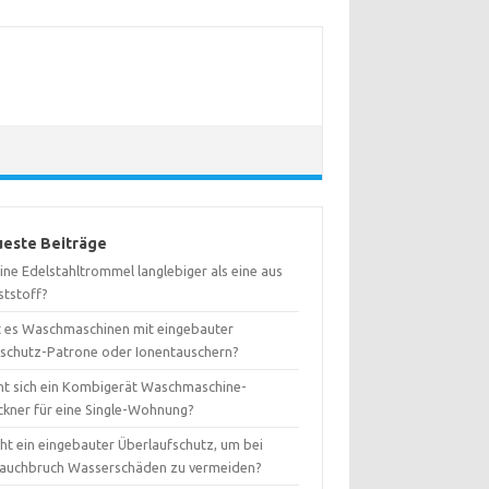
este Beiträge
eine Edelstahltrommel langlebiger als eine aus
ststoff?
t es Waschmaschinen mit eingebauter
kschutz-Patrone oder Ionentauschern?
nt sich ein Kombigerät Waschmaschine-
ckner für eine Single-Wohnung?
ht ein eingebauter Überlaufschutz, um bei
lauchbruch Wasserschäden zu vermeiden?