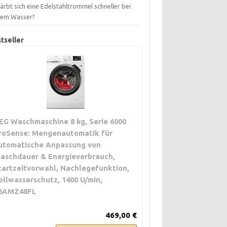
ärbt sich eine Edelstahltrommel schneller bei
tem Wasser?
tseller
EG Waschmaschine 8 kg, Serie 6000
roSense: Mengenautomatik für
utomatische Anpassung von
aschdauer & Energieverbrauch,
tartzeitvorwahl, Nachlegefunktion,
ollwasserschutz, 1400 U/min,
6AMZ48FL
469,00 €