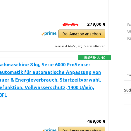
299,00 €
279,00 €
B
W
Bei Amazon ansehen
K
Preis inkl. MwSt., zzgl. Versandkosten
EMPFEHLUNG
hmaschine 8 kg, Serie 6000 ProSense:
utomatik für automatische Anpassung von
*
A
uer & Energieverbrauch, Startzeitvorwahl,
funktion, Vollwasserschutz, 1400 U/min,
Suc
8FL
469,00 €