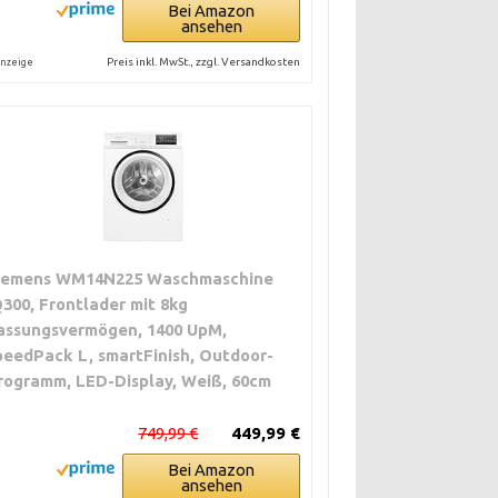
Bei Amazon
ansehen
Preis inkl. MwSt., zzgl. Versandkosten
nzeige
iemens WM14N225 Waschmaschine
Q300, Frontlader mit 8kg
assungsvermögen, 1400 UpM,
peedPack L, smartFinish, Outdoor-
rogramm, LED-Display, Weiß, 60cm
749,99 €
449,99 €
Bei Amazon
ansehen