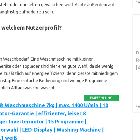
*
A
 steht oder nur selten gewaschen wird. Achte außerdem auf
ngfristig zufrieden zu sein.
 welchem Nutzerprofil?
D
en Waschbedarf. Eine Waschmaschine mit kleiner
R
eräte oder Toplader sind hier eine gute Wahl, da sie wenig
|
te zusätzlich auf Energieeffizienz, denn Geräte mit niedrigem
ristig. Eine einfache Bedienung und wenige Programme
hlich Alltagswäsche wäscht.
EMPFEHLUNG
 Waschmaschine 7kg | max. 1400 U/min | 10
*
A
tor-Garantie | effizienter, leiser &
ger Invertermotor | 15 Programme |
orwahl | LED-Display | Washing Machine |
.1 weiß