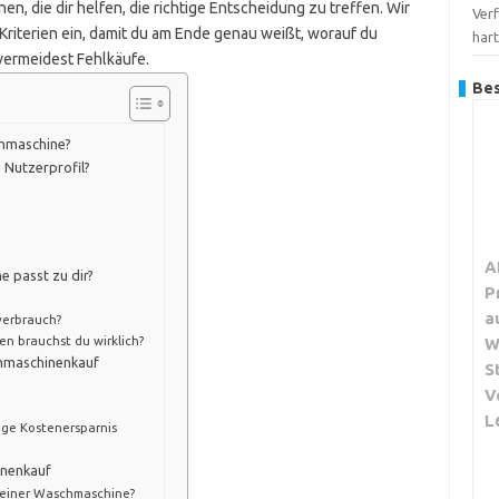
n, die dir helfen, die richtige Entscheidung zu treffen. Wir
Verf
n Kriterien ein, damit du am Ende genau weißt, worauf du
har
 vermeidest Fehlkäufe.
Bes
chmaschine?
Nutzerprofil?
A
 passt zu dir?
P
a
rverbrauch?
n brauchst du wirklich?
W
chmaschinenkauf
S
V
L
tige Kostenersparnis
inenkauf
ei einer Waschmaschine?