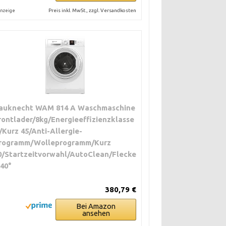
Preis inkl. MwSt., zzgl. Versandkosten
nzeige
auknecht WAM 814 A Waschmaschine
rontlader/8kg/Energieeffizienzklasse
/Kurz 45/Anti-Allergie-
rogramm/Wolleprogramm/Kurz
0/Startzeitvorwahl/AutoClean/Flecke
 40°
380,79 €
Bei Amazon
ansehen