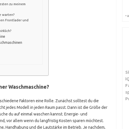
esten zu meinem
e warten?
*
A
hen Frontlader und
rklich?
hine
schmaschinen
S
i
F
iner Waschmaschine?
s
P
chiedene Faktoren eine Rolle. Zunächst solltest du die
ht jedes Modell in jeden Raum passt. Dann ist die Größe der
äsche du auf einmal waschen kannst. Energie- und
d, vor allem wenn du langfristig Kosten sparen möchtest.
mme, Handhabung und die Lautstärke im Betrieb. Je nachdem,