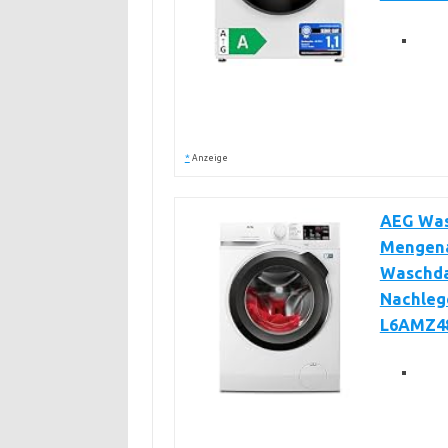
*
Anzeige
AEG Wasc
Mengena
Waschda
Nachlege
L6AMZ4