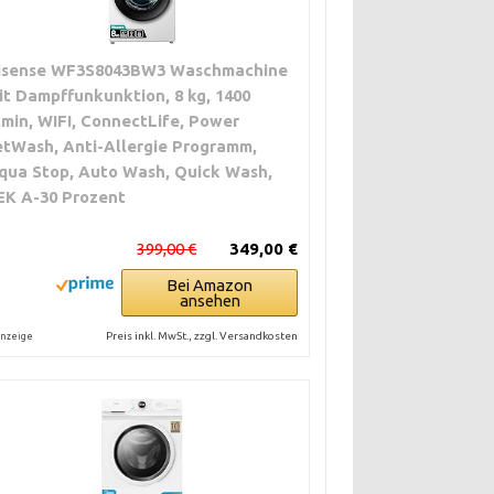
isense WF3S8043BW3 Waschmachine
it Dampffunkunktion, 8 kg, 1400
,min, WIFI, ConnectLife, Power
etWash, Anti-Allergie Programm,
qua Stop, Auto Wash, Quick Wash,
EK A-30 Prozent
399,00 €
349,00 €
Bei Amazon
ansehen
Preis inkl. MwSt., zzgl. Versandkosten
nzeige