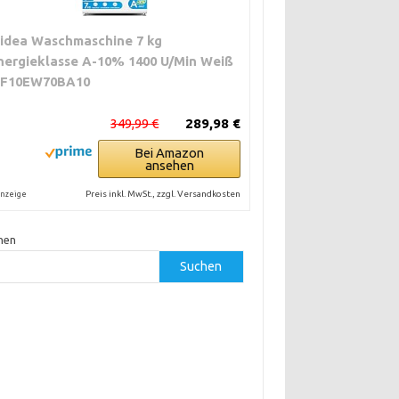
idea Waschmaschine 7 kg
nergieklasse A-10% 1400 U/Min Weiß
F10EW70BA10
349,99 €
289,98 €
Bei Amazon
ansehen
Preis inkl. MwSt., zzgl. Versandkosten
nzeige
hen
Suchen