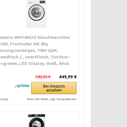
iemens WM14N225 Waschmaschine
Q300, Frontlader mit 8kg
assungsvermögen, 1400 UpM,
peedPack L, smartFinish, Outdoor-
rogramm, LED-Display, Weiß, 60cm
749,99 €
449,99 €
Bei Amazon
ansehen
Preis inkl. MwSt., zzgl. Versandkosten
nzeige