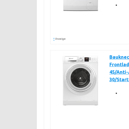
*
Anzeige
Bauknec
Frontlad
45/Anti
30/Star