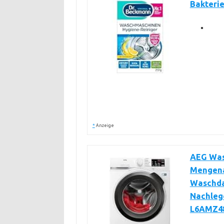
Bakterie
*
Anzeige
AEG Wasc
Mengena
Waschda
Nachlege
L6AMZ4