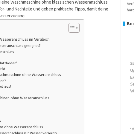
 du eine Waschmaschine ohne klassischen Wasseranschluss
Verf
or- und Nachteile und geben praktische Tipps, damit deine
har
Wasserzugang.
Bes
asseranschluss im Vergleich
sseranschluss geeignet?
nschluss
S
latzbedarf
ität
U
Waschmaschine ohne Wasseranschluss
E
zen?
S
it aus?
W
chinen ohne Wasseranschluss
n
ine ohne Wasseranschluss
*
A
seranschluss mit Wasser versorgt?