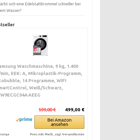
ärbt sich eine Edelstahltrommel schneller bei
tem Wasser?
tseller
amsung Waschmaschine, 9 kg, 1.400
/min, EEK: A, Mikroplastik-Programm,
cobubble, 14 Programme, WiFi
martControl, Weiß/Schwarz,
W9ECGC04AAEEG
599,00 €
499,00 €
Bei Amazon
ansehen
Preis inkl. MwSt., zzgl. Versandkosten
nzeige