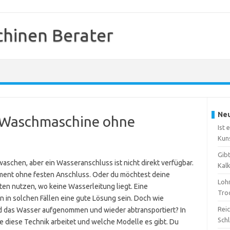
hinen Berater
Neu
e Waschmaschine ohne
Ist 
Kun
Gib
schen, aber ein Wasseranschluss ist nicht direkt verfügbar.
Kal
tment ohne festen Anschluss. Oder du möchtest deine
Loh
en nutzen, wo keine Wasserleitung liegt. Eine
Tro
n solchen Fällen eine gute Lösung sein. Doch wie
Reic
ird das Wasser aufgenommen und wieder abtransportiert? In
Sch
e diese Technik arbeitet und welche Modelle es gibt. Du