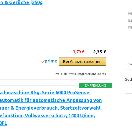
n & Gerüche |250g
M
E
M
3,79 €
2,35 €
Bei Amazon ansehen
*
A
Preis inkl. MwSt., zzgl. Versandkosten
Suc
EMPFEHLUNG
hmaschine 8 kg, Serie 6000 ProSense:
utomatik für automatische Anpassung von
uer & Energieverbrauch, Startzeitvorwahl,
funktion, Vollwasserschutz, 1400 U/min,
8FL