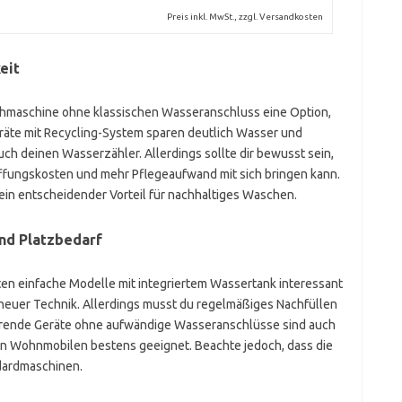
Preis inkl. MwSt., zzgl. Versandkosten
eit
chmaschine ohne klassischen Wasseranschluss eine Option,
äte mit Recycling-System sparen deutlich Wasser und
ch deinen Wasserzähler. Allerdings sollte dir bewusst sein,
ffungskosten und mehr Pflegeaufwand mit sich bringen kann.
in entscheidender Vorteil für nachhaltiges Waschen.
nd Platzbedarf
en einfache Modelle mit integriertem Wassertank interessant
it neuer Technik. Allerdings musst du regelmäßiges Nachfüllen
arende Geräte ohne aufwändige Wasseranschlüsse sind auch
in Wohnmobilen bestens geeignet. Beachte jedoch, dass die
ndardmaschinen.