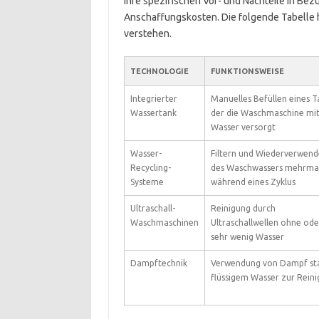
ihre spezifischen Vor- und Nachteile in Be
Anschaffungskosten. Die folgende Tabelle hil
verstehen.
TECHNOLOGIE
FUNKTIONSWEISE
Integrierter
Manuelles Befüllen eines T
Wassertank
der die Waschmaschine mi
Wasser versorgt
Wasser-
Filtern und Wiederverwen
Recycling-
des Waschwassers mehrma
Systeme
während eines Zyklus
Ultraschall-
Reinigung durch
Waschmaschinen
Ultraschallwellen ohne ode
sehr wenig Wasser
Dampftechnik
Verwendung von Dampf st
flüssigem Wasser zur Rein