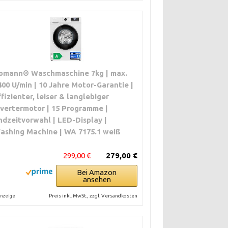
omann® Waschmaschine 7kg | max.
400 U/min | 10 Jahre Motor-Garantie |
ffizienter, leiser & langlebiger
nvertermotor | 15 Programme |
ndzeitvorwahl | LED-Display |
ashing Machine | WA 7175.1 weiß
299,00 €
279,00 €
Bei Amazon
ansehen
Preis inkl. MwSt., zzgl. Versandkosten
nzeige