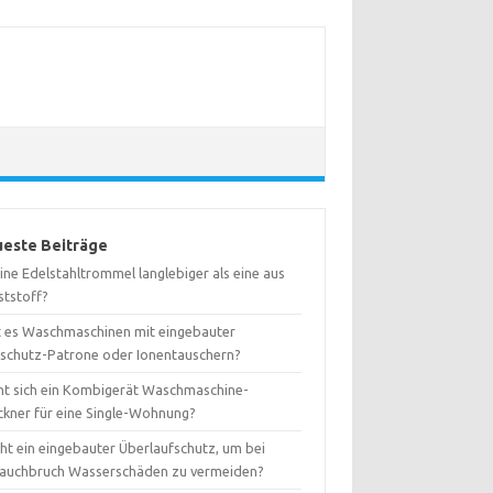
este Beiträge
eine Edelstahltrommel langlebiger als eine aus
ststoff?
t es Waschmaschinen mit eingebauter
kschutz-Patrone oder Ionentauschern?
nt sich ein Kombigerät Waschmaschine-
ckner für eine Single-Wohnung?
ht ein eingebauter Überlaufschutz, um bei
lauchbruch Wasserschäden zu vermeiden?