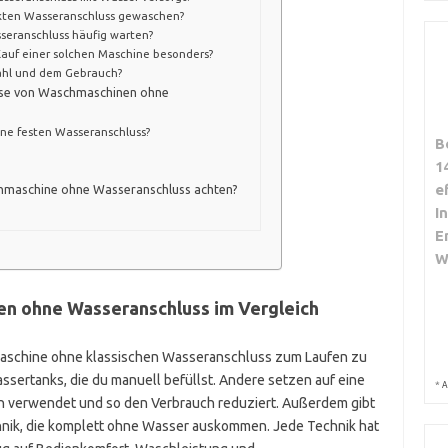
ekten Wasseranschluss gewaschen?
seranschluss häufig warten?
 Kauf einer solchen Maschine besonders?
ahl und dem Gebrauch?
ise von Waschmaschinen ohne
ne festen Wasseranschluss?
B
1
e
chmaschine ohne Wasseranschluss achten?
I
E
W
n ohne Wasseranschluss im Vergleich
maschine ohne klassischen Wasseranschluss zum Laufen zu
assertanks, die du manuell befüllst. Andere setzen auf eine
*
A
h verwendet und so den Verbrauch reduziert. Außerdem gibt
hnik, die komplett ohne Wasser auskommen. Jede Technik hat