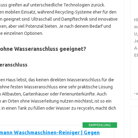
s greifen auf unterschiedliche Technologien zurück.
 den mobilen Einsatz, während Recycling-Systeme eher für den
 geeignet sind. Ultraschall und Dampftechnik sind innovative
H
en, aber viel Potenzial bieten. Je nach deinem Bedarf und
m
die einzelnen Optionen.
U
J
A
 ohne Wasseranschluss geeignet?
E
eranschluss
n Haus lebst, das keinen direkten Wasseranschluss für die
ohne festen Wasseranschluss eine sehr praktische Lösung
in Altbauten, Gartenhäuser oder Ferienunterkünfte. Auch
*
A
an Orten ohne Wasserleitung nutzen möchtest, ist so ein
l in einen Tank zu füllen oder Wasser zu recyceln, macht dich
EMPFEHLUNG
kmann Waschmaschinen-Reiniger | Gegen