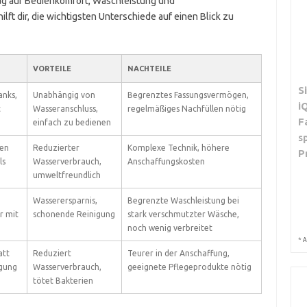
zug auf Bedienkomfort, Waschleistung und
ft dir, die wichtigsten Unterschiede auf einen Blick zu
VORTEILE
NACHTEILE
S
anks,
Unabhängig von
Begrenztes Fassungsvermögen,
i
t
Wasseranschluss,
regelmäßiges Nachfüllen nötig
F
einfach zu bedienen
s
den
Reduzierter
Komplexe Technik, höhere
P
ls
Wasserverbrauch,
Anschaffungskosten
umweltfreundlich
Wasserersparnis,
Begrenzte Waschleistung bei
r mit
schonende Reinigung
stark verschmutzter Wäsche,
noch wenig verbreitet
*
A
att
Reduziert
Teurer in der Anschaffung,
igung
Wasserverbrauch,
geeignete Pflegeprodukte nötig
tötet Bakterien