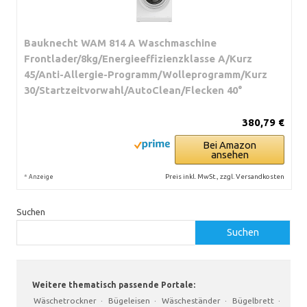
Bauknecht WAM 814 A Waschmaschine
Frontlader/8kg/Energieeffizienzklasse A/Kurz
45/Anti-Allergie-Programm/Wolleprogramm/Kurz
30/Startzeitvorwahl/AutoClean/Flecken 40°
380,79 €
Bei Amazon
ansehen
*
Preis inkl. MwSt., zzgl. Versandkosten
Anzeige
Suchen
Suchen
Weitere thematisch passende Portale:
Wäschetrockner
·
Bügeleisen
·
Wäscheständer
·
Bügelbrett
·