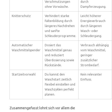
Verschmutzungen
durch
ohne Vorwäsche.
Dampferzeugung.
Knitterschutz
Verhindert starke
Leicht höherer
Faltenbildung durch
Energieverbrauch
längeres Nachdrehen
durch längeren
und sanfte
Wasch- oder
Schleuderprogramme.
Schleudergang.
Automatischer
Dosiert das
Verbrauch abhängig
Waschmittelspender
Waschmittel genau
vom Waschmittel,
und reduziert
geringer
Überdosierung sowie
zusätzlicher
Rückstände.
Strombedarf.
Startzeitvorwahl
Du kannst den
Kein relevanter
Waschstart zeitlich
Einfluss.
flexibel einstellen und
Waschzyklen perfekt
planen.
Zusammengefasst lohnt sich vor allem die