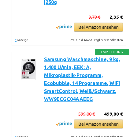
|250g
3,79 €
2,35 €
Bei Amazon ansehen
*
Preis inkl. MwSt., zzgl. Versandkosten
Anzeige
EMPFEHLUNG
Samsung Waschmaschine, 9 kg,
1.400 U/min, EEK: A,
Mikroplastik-Programm,
Ecobubble, 14 Programme, WiFi
SmartControl, Weiß/Schwarz,
WW9ECGC04AAEEG
599,00 €
499,00 €
Bei Amazon ansehen
*
Preis inkl. MwSt., zzgl. Versandkosten