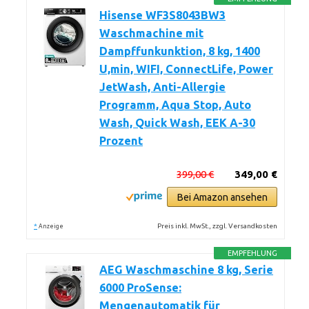
Hisense WF3S8043BW3
Waschmachine mit
Dampffunkunktion, 8 kg, 1400
U,min, WIFI, ConnectLife, Power
JetWash, Anti-Allergie
Programm, Aqua Stop, Auto
Wash, Quick Wash, EEK A-30
Prozent
399,00 €
349,00 €
Bei Amazon ansehen
*
Preis inkl. MwSt., zzgl. Versandkosten
Anzeige
EMPFEHLUNG
AEG Waschmaschine 8 kg, Serie
6000 ProSense:
Mengenautomatik für