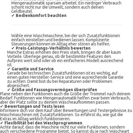
Mengenautomatik sparsam arbeitet. Ein niedriger Verbrauch
schont nicht nur die Umwelt, sondern auch deinen
Geldbeutel.
✔
Bedienkomfort beachten
Wähle eine Waschmaschine, bei der sich Zusatzfunktionen
einfach einstellen und bedienen lassen. Komplizierte
Steuerungen können im Alltag eher stören als helfen.
✔
Preis-Leistungs-Verhältnis bewerten
Manche Extras erhöhen den Preis stark, bringen dir aber kaum
Vorteile. Überlege genau, ob dir bestimmte Features den
Aufpreis wert sind oder ob ein einfacheres Modell ausreichend
ist.
✔
Garantie und Service
Gerade bei technischen Zusatzfunktionen ist es wichtig, auf
einen guten Hersteller-Service und eine ausreichende Garantie
zu achten. Damit bist du bei Reparaturen oder Problemen
abgesichert.
✔
Größe und Fassungsvermögen überprüfen
Plane neben den Funktionen auch die Größe der Trommel nach deinem
Bedarf. Funktionen wie Mengenautomatik helfen zwar beim Verbrauch,
aber der Platz sollte zu deinem Wäscheaufkommen passen.
✔
Bewertungen und Tests lesen
Informiere dich vor dem Kauf über Bewertungen und Testergebnisse zu
Waschmaschinen mit Zusatzfunktionen. So erfährst du, wie gut die
Extras im Alltag wirklich funktionieren.
✔
Flexibilität bei den Waschprogrammen
Achte darauf, dass die Maschine nicht nur viele Funktionen, sondern
auch verschiedene Programme bietet. So kannst du je nach Wäscheart