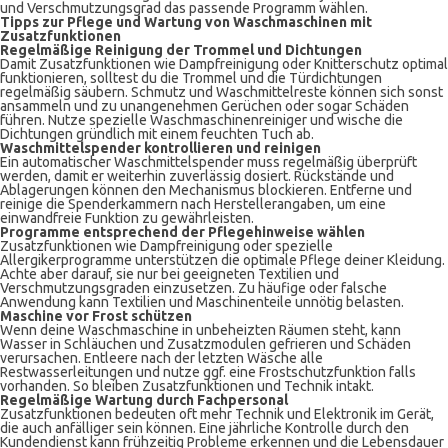
und Verschmutzungsgrad das passende Programm wählen.
Tipps zur Pflege und Wartung von Waschmaschinen mit
Zusatzfunktionen
Regelmäßige Reinigung der Trommel und Dichtungen
Damit Zusatzfunktionen wie Dampfreinigung oder Knitterschutz optimal
funktionieren, solltest du die Trommel und die Türdichtungen
regelmäßig säubern. Schmutz und Waschmittelreste können sich sonst
ansammeln und zu unangenehmen Gerüchen oder sogar Schäden
führen. Nutze spezielle Waschmaschinenreiniger und wische die
Dichtungen gründlich mit einem feuchten Tuch ab.
Waschmittelspender kontrollieren und reinigen
Ein automatischer Waschmittelspender muss regelmäßig überprüft
werden, damit er weiterhin zuverlässig dosiert. Rückstände und
Ablagerungen können den Mechanismus blockieren. Entferne und
reinige die Spenderkammern nach Herstellerangaben, um eine
einwandfreie Funktion zu gewährleisten.
Programme entsprechend der Pflegehinweise wählen
Zusatzfunktionen wie Dampfreinigung oder spezielle
Allergikerprogramme unterstützen die optimale Pflege deiner Kleidung.
Achte aber darauf, sie nur bei geeigneten Textilien und
Verschmutzungsgraden einzusetzen. Zu häufige oder falsche
Anwendung kann Textilien und Maschinenteile unnötig belasten.
Maschine vor Frost schützen
Wenn deine Waschmaschine in unbeheizten Räumen steht, kann
Wasser in Schläuchen und Zusatzmodulen gefrieren und Schäden
verursachen. Entleere nach der letzten Wäsche alle
Restwasserleitungen und nutze ggf. eine Frostschutzfunktion falls
vorhanden. So bleiben Zusatzfunktionen und Technik intakt.
Regelmäßige Wartung durch Fachpersonal
Zusatzfunktionen bedeuten oft mehr Technik und Elektronik im Gerät,
die auch anfälliger sein können. Eine jährliche Kontrolle durch den
Kundendienst kann frühzeitig Probleme erkennen und die Lebensdauer