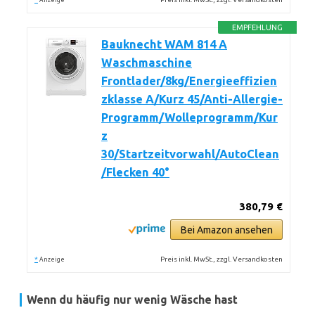
Anzeige
EMPFEHLUNG
Bauknecht WAM 814 A
Waschmaschine
Frontlader/8kg/Energieeffizien
zklasse A/Kurz 45/Anti-Allergie-
Programm/Wolleprogramm/Kur
z
30/Startzeitvorwahl/AutoClean
/Flecken 40°
380,79 €
Bei Amazon ansehen
*
Preis inkl. MwSt., zzgl. Versandkosten
Anzeige
Wenn du häufig nur wenig Wäsche hast