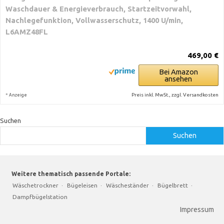
Waschdauer & Energieverbrauch, Startzeitvorwahl,
Nachlegefunktion, Vollwasserschutz, 1400 U/min,
L6AMZ48FL
469,00 €
Bei Amazon
ansehen
*
Preis inkl. MwSt., zzgl. Versandkosten
Anzeige
Suchen
Suchen
Weitere thematisch passende Portale:
Wäschetrockner
·
Bügeleisen
·
Wäscheständer
·
Bügelbrett
·
Dampfbügelstation
Impressum