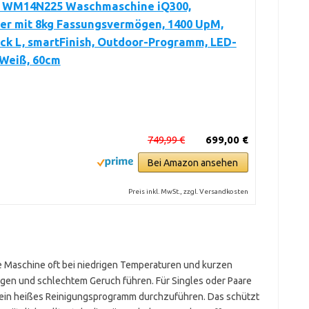
 WM14N225 Waschmaschine iQ300,
er mit 8kg Fassungsvermögen, 1400 UpM,
ck L, smartFinish, Outdoor-Programm, LED-
 Weiß, 60cm
749,99 €
699,00 €
Bei Amazon ansehen
Preis inkl. MwSt., zzgl. Versandkosten
 Maschine oft bei niedrigen Temperaturen und kurzen
en und schlechtem Geruch führen. Für Singles oder Paare
g ein heißes Reinigungsprogramm durchzuführen. Das schützt