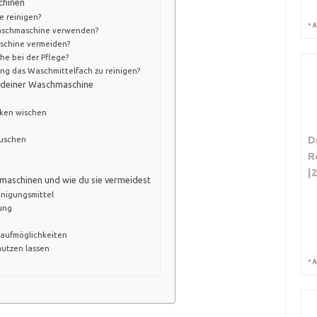
chinen
e reinigen?
*
A
Waschmaschine verwenden?
schine vermeiden?
he bei der Pflege?
ng das Waschmittelfach zu reinigen?
g deiner Waschmaschine
ken wischen
D
auschen
R
|
hmaschinen und wie du sie vermeidest
inigungsmittel
ung
laufmöglichkeiten
mutzen lassen
*
A