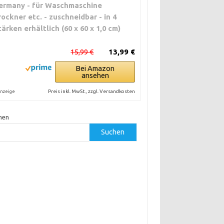
ermany - für Waschmaschine
rockner etc. - zuschneidbar - in 4
tärken erhältlich (60 x 60 x 1,0 cm)
15,99 €
13,99 €
Bei Amazon
ansehen
Preis inkl. MwSt., zzgl. Versandkosten
nzeige
hen
Suchen