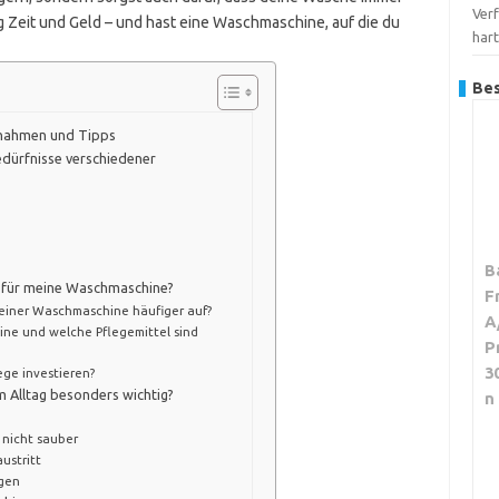
Verf
ag Zeit und Geld – und hast eine Waschmaschine, auf die du
har
Bes
ßnahmen und Tipps
dürfnisse verschiedener
B
e für meine Waschmaschine?
F
einer Waschmaschine häufiger auf?
A
ne und welche Pflegemittel sind
P
3
ege investieren?
m Alltag besonders wichtig?
n
nicht sauber
ustritt
gen