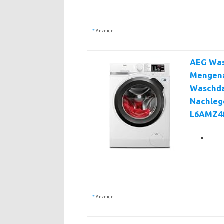
*
Anzeige
AEG Wasc
Mengena
Waschda
Nachlege
L6AMZ4
*
Anzeige