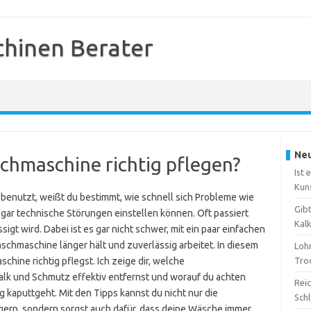
hinen Berater
Neu
chmaschine richtig pflegen?
Ist 
Kun
nutzt, weißt du bestimmt, wie schnell sich Probleme wie
Gib
r technische Störungen einstellen können. Oft passiert
Kal
igt wird. Dabei ist es gar nicht schwer, mit ein paar einfachen
hmaschine länger hält und zuverlässig arbeitet. In diesem
Loh
hine richtig pflegst. Ich zeige dir, welche
Tro
alk und Schmutz effektiv entfernst und worauf du achten
Reic
ig kaputtgeht. Mit den Tipps kannst du nicht nur die
Sch
ern, sondern sorgst auch dafür, dass deine Wäsche immer