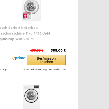
osch Serie 6 Unterbau-
aschmaschine 8 kg 1400 UpM
quaStop WUU28T71
699,00 €
588,00 €
Bei Amazon
ansehen
Preis inkl. MwSt., zzgl. Versandkosten
nzeige