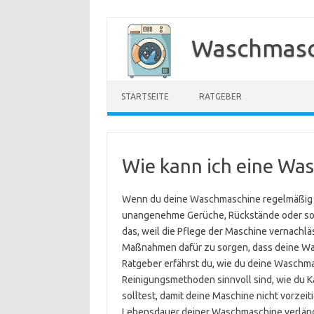
Zum
Inhalt
Waschmasc
springen
STARTSEITE
RATGEBER
Wie kann ich eine Was
Wenn du deine Waschmaschine regelmäßig be
unangenehme Gerüche, Rückstände oder soga
das, weil die Pflege der Maschine vernachläss
Maßnahmen dafür zu sorgen, dass deine Wasc
Ratgeber erfährst du, wie du deine Waschmasc
Reinigungsmethoden sinnvoll sind, wie du K
solltest, damit deine Maschine nicht vorzeit
Lebensdauer deiner Waschmaschine verläng