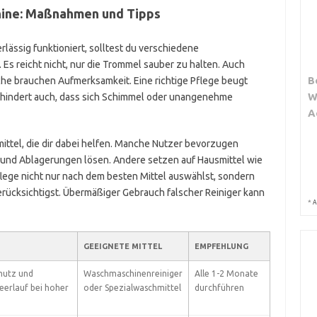
hine: Maßnahmen und Tipps
ässig funktioniert, solltest du verschiedene
 reicht nicht, nur die Trommel sauber zu halten. Auch
B
he brauchen Aufmerksamkeit. Eine richtige Pflege beugt
W
erhindert auch, dass sich Schimmel oder unangenehme
A
ttel, die dir dabei helfen. Manche Nutzer bevorzugen
 und Ablagerungen lösen. Andere setzen auf Hausmittel wie
Pflege nicht nur nach dem besten Mittel auswählst, sondern
erücksichtigst. Übermäßiger Gebrauch falscher Reiniger kann
*
A
GEEIGNETE MITTEL
EMPFEHLUNG
mutz und
Waschmaschinenreiniger
Alle 1-2 Monate
eerlauf bei hoher
oder Spezialwaschmittel
durchführen