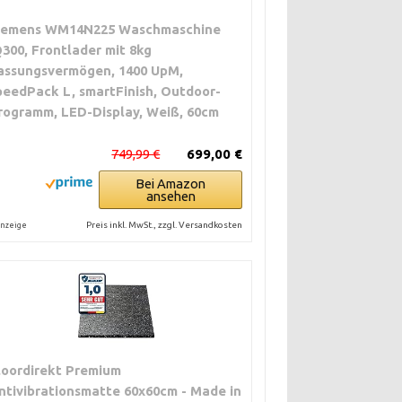
iemens WM14N225 Waschmaschine
Q300, Frontlader mit 8kg
assungsvermögen, 1400 UpM,
peedPack L, smartFinish, Outdoor-
rogramm, LED-Display, Weiß, 60cm
749,99 €
699,00 €
Bei Amazon
ansehen
Preis inkl. MwSt., zzgl. Versandkosten
nzeige
loordirekt Premium
ntivibrationsmatte 60x60cm - Made in