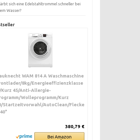
ärbt sich eine Edelstahltrommel schneller bei
tem Wasser?
tseller
auknecht WAM 814 A Waschmaschine
rontlader/8kg/Energieeffizienzklasse
/Kurz 45/Anti-Allergie-
rogramm/Wolleprogramm/Kurz
0/Startzeitvorwahl/AutoClean/Flecke
 40°
380,79 €
Bei Amazon