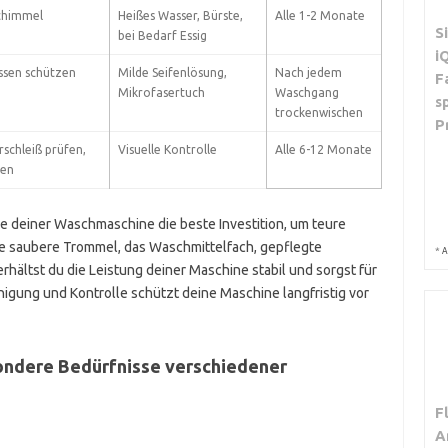
chimmel
Heißes Wasser, Bürste,
Alle 1-2 Monate
S
bei Bedarf Essig
i
ssen schützen
Milde Seifenlösung,
Nach jedem
F
Mikrofasertuch
Waschgang
s
trockenwischen
P
rschleiß prüfen,
Visuelle Kontrolle
Alle 6-12 Monate
den
 deiner Waschmaschine die beste Investition, um teure
e saubere Trommel, das Waschmittelfach, gepflegte
*
A
rhältst du die Leistung deiner Maschine stabil und sorgst für
igung und Kontrolle schützt deine Maschine langfristig vor
ondere Bedürfnisse verschiedener
F
A