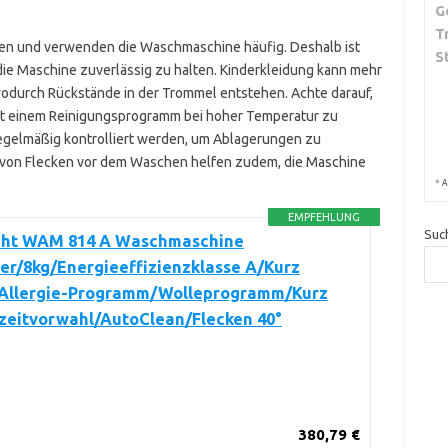
G
T
en und verwenden die Waschmaschine häufig. Deshalb ist
S
ie Maschine zuverlässig zu halten. Kinderkleidung kann mehr
durch Rückstände in der Trommel entstehen. Achte darauf,
it einem Reinigungsprogramm bei hoher Temperatur zu
regelmäßig kontrolliert werden, um Ablagerungen zu
n von Flecken vor dem Waschen helfen zudem, die Maschine
*
A
EMPFEHLUNG
Suc
ht WAM 814 A Waschmaschine
er/8kg/Energieeffizienzklasse A/Kurz
-Allergie-Programm/Wolleprogramm/Kurz
tzeitvorwahl/AutoClean/Flecken 40°
380,79 €