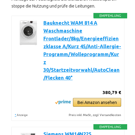
stoppe die Nutzung und prüfe die Leitungen.
EMPFEHLUNG
Bauknecht WAM 814 A
Waschmaschine
Frontlader/8kg/Energieeffizien
zklasse A/Kurz 45/Anti-Allergie-
Programm/Wolleprogramm/Kur
z
30/Startzeitvorwahl/AutoClean
/Flecken 40°
380,79 €
Bei Amazon ansehen
*
Preis inkl. MwSt., zzgl. Versandkosten
Anzeige
EMPFEHLUNG
Siemens WM14N225