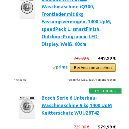
Waschmaschine iQ300,
Frontlader mit 8kg
Fassungsvermögen, 1400 UpM,
speedPack L, smartFinish,
Outdoor-Programm, LED-
Display, Weiß, 60cm
749,99 €
449,99 €
Bei Amazon ansehen
*
Preis inkl. MwSt., zzgl. Versandkosten
Anzeige
EMPFEHLUNG
Bosch Serie 6 Unterbau-
Waschmaschine 9 kg 1400 UpM
Knitterschutz WUU28T42
729,00 €
579,99 €