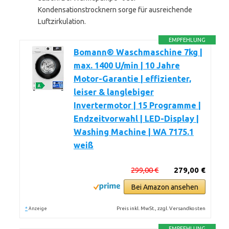
Kondensationstrocknern sorge für ausreichende
Luftzirkulation.
EMPFEHLUNG
Bomann® Waschmaschine 7kg |
max. 1400 U/min | 10 Jahre
Motor-Garantie | effizienter,
leiser & langlebiger
Invertermotor | 15 Programme |
Endzeitvorwahl | LED-Display |
Washing Machine | WA 7175.1
weiß
299,00 €
279,00 €
Bei Amazon ansehen
*
Preis inkl. MwSt., zzgl. Versandkosten
Anzeige
EMPFEHLUNG