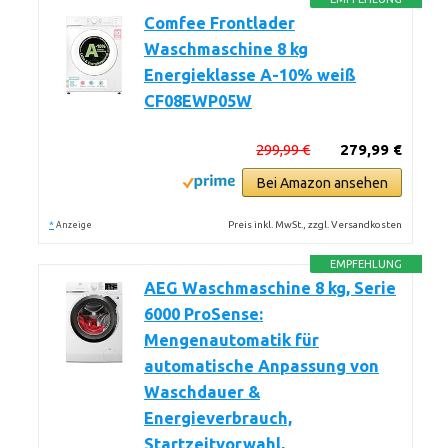
Comfee Frontlader
Waschmaschine 8 kg
Energieklasse A-10% weiß
CF08EWP05W
299,99 €
279,99 €
Bei Amazon ansehen
*
Preis inkl. MwSt., zzgl. Versandkosten
Anzeige
EMPFEHLUNG
AEG Waschmaschine 8 kg, Serie
6000 ProSense:
Mengenautomatik für
automatische Anpassung von
Waschdauer &
Energieverbrauch,
Startzeitvorwahl,