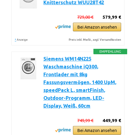
Knitterschutz WUU28T42
729,00 €
579,99 €
Bei Amazon ansehen
*
Preis inkl. MwSt., zzgl. Versandkosten
Anzeige
EMPFEHLUNG
Siemens WM14N225
Waschmaschine iQ300,
Frontlader mit 8kg
Fassungsvermögen, 1400 UpM,
speedPack L, smartFinish,
Outdoor-Programm, LED-
Display, Weiß, 60cm
749,99 €
449,99 €
Bei Amazon ansehen