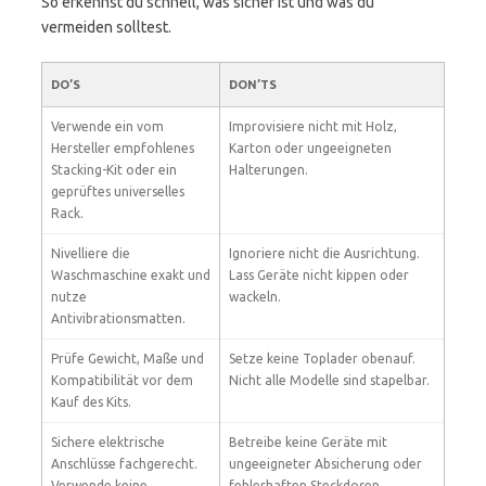
So erkennst du schnell, was sicher ist und was du
vermeiden solltest.
DO’S
DON’TS
Verwende ein vom
Improvisiere nicht mit Holz,
Hersteller empfohlenes
Karton oder ungeeigneten
Stacking-Kit oder ein
Halterungen.
geprüftes universelles
Rack.
Nivelliere die
Ignoriere nicht die Ausrichtung.
Waschmaschine exakt und
Lass Geräte nicht kippen oder
nutze
wackeln.
Antivibrationsmatten.
Prüfe Gewicht, Maße und
Setze keine Toplader obenauf.
Kompatibilität vor dem
Nicht alle Modelle sind stapelbar.
Kauf des Kits.
Sichere elektrische
Betreibe keine Geräte mit
Anschlüsse fachgerecht.
ungeeigneter Absicherung oder
Verwende keine
fehlerhaften Steckdosen.