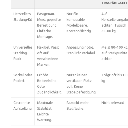
TRAGFÄHIGKEIT
Herstellers
Passgenau.
Nur für
Auf
Stacking-Kit
Meist geprüfte
kompatible
Herstellerangab
Befestigung.
Modellpaare.
achten. Typisch
Einfache
Kostenpflichtig.
60–80 kg
Montage.
Universelles
Flexibel. Passt
Anpassung nötig.
Meist 80–100 kg
Stacking-
oft auf
Stabilität variabel.
auf Steckpunkte
Rack
verschiedene
achten
Marken.
Sockel oder
Erhöht
Nutzt keinen
Trägt oft bis 10
Podest
Bedienhöhe.
vertikalen Platz
kg
Gute
voll. Keine
Zugänglichkeit.
Stapelbefestigung.
Getrennte
Maximale
Braucht mehr
Nicht relevant
Aufstellung
Stabilität.
Stellfläche.
Leichte
Wartung.