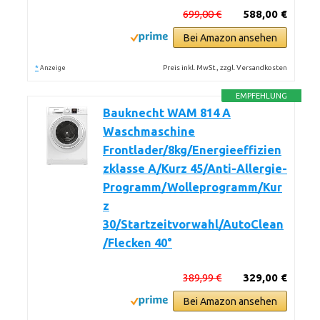
699,00 €
588,00 €
Bei Amazon ansehen
*
Preis inkl. MwSt., zzgl. Versandkosten
Anzeige
EMPFEHLUNG
Bauknecht WAM 814 A
Waschmaschine
Frontlader/8kg/Energieeffizien
zklasse A/Kurz 45/Anti-Allergie-
Programm/Wolleprogramm/Kur
z
30/Startzeitvorwahl/AutoClean
/Flecken 40°
389,99 €
329,00 €
Bei Amazon ansehen