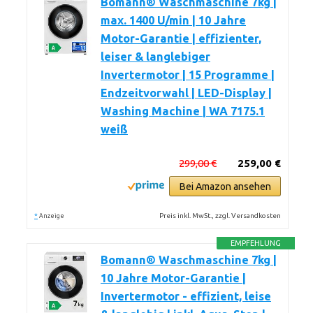
Bomann® Waschmaschine 7kg |
max. 1400 U/min | 10 Jahre
Motor-Garantie | effizienter,
leiser & langlebiger
Invertermotor | 15 Programme |
Endzeitvorwahl | LED-Display |
Washing Machine | WA 7175.1
weiß
299,00 €
259,00 €
Bei Amazon ansehen
*
Preis inkl. MwSt., zzgl. Versandkosten
Anzeige
EMPFEHLUNG
Bomann® Waschmaschine 7kg |
10 Jahre Motor-Garantie |
Invertermotor - effizient, leise