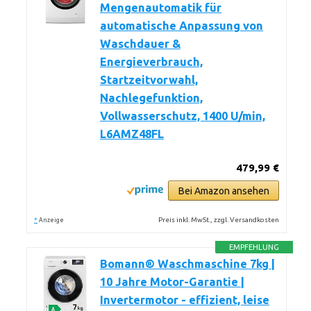
Mengenautomatik für
automatische Anpassung von
Waschdauer &
Energieverbrauch,
Startzeitvorwahl,
Nachlegefunktion,
Vollwasserschutz, 1400 U/min,
L6AMZ48FL
479,99 €
Bei Amazon ansehen
*
Preis inkl. MwSt., zzgl. Versandkosten
Anzeige
EMPFEHLUNG
Bomann® Waschmaschine 7kg |
10 Jahre Motor-Garantie |
Invertermotor - effizient, leise