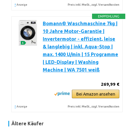
*
Preis inkl. MwSt., zzgl. Versandkosten
Anzeige
EMPFEHLUNG
Bomann® Waschmaschine 7kg |
10 Jahre Motor-Garantie |
Invertermotor - effizient, leise
& langlebig | inkl. Aqua-Stop |
max. 1400 U/min | 15 Programme
| LED-Display | Washing
Machine | WA 7501 weiß
269,99 €
Bei Amazon ansehen
*
Preis inkl. MwSt., zzgl. Versandkosten
Anzeige
Ältere Käufer