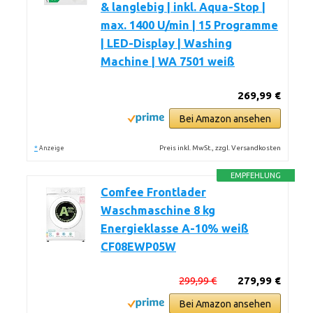
& langlebig | inkl. Aqua-Stop |
max. 1400 U/min | 15 Programme
| LED-Display | Washing
Machine | WA 7501 weiß
269,99 €
Bei Amazon ansehen
*
Preis inkl. MwSt., zzgl. Versandkosten
Anzeige
EMPFEHLUNG
Comfee Frontlader
Waschmaschine 8 kg
Energieklasse A-10% weiß
CF08EWP05W
299,99 €
279,99 €
Bei Amazon ansehen