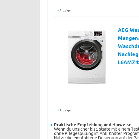
*
Anzeige
AEG Wasc
Mengena
Waschda
Nachlege
L6AMZ4
*
Anzeige
Praktische Empfehlung und Hinweise
Wenn du unsicher bist, starte mit einem Tes
ohne Pflegespülung im Anti‑Knitter‑Program
Nutze die empfohlene Dosierung auf der Pac