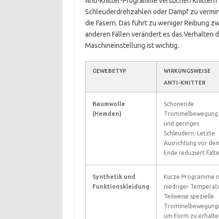
Anti-Knitter-Programme versuchen Knitter
Schleuderdrehzahlen oder Dampf zu vermind
die Fasern. Das führt zu weniger Reibung zwis
anderen Fällen verändert es das Verhalten d
Maschineinstellung ist wichtig.
GEWEBETYP
WIRKUNGSWEISE
ANTI-KNITTER
Baumwolle
Schonende
(Hemden)
Trommelbewegung
und geringes
Schleudern. Letzte
Ausrichtung vor de
Ende reduziert Falte
Synthetik und
Kurze Programme m
Funktionskleidung
niedriger Temperatu
Teilweise spezielle
Trommelbewegung
um Form zu erhalte