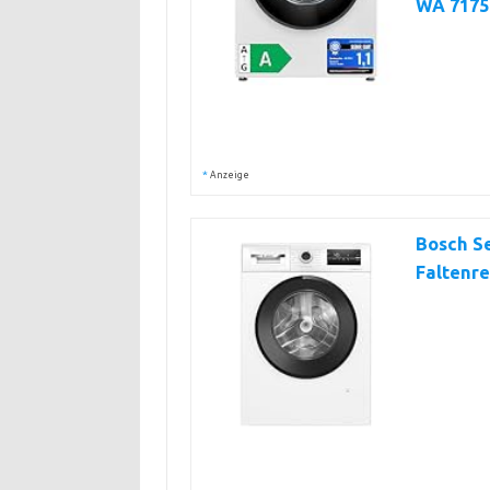
WA 7175
*
Anzeige
Bosch S
Faltenr