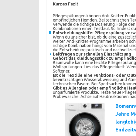
Kurzes Fazit
Pflegespülungen können Anti-Knitter-Funkt
empfindlichen Hemden. Bei technischen Texti
Verwende die richtige Dosierung. Folge den
Kombinationen einen Testlauf. So findest du
Entscheidungshilfe: Pflegespülung verw
Wenn du unsicher bist, ob du eine zusätzlic
weiter. Anti‑Knitter‑Programme arbeiten sc
richtige Kombination hängt vom Material un
die Entscheidung praktisch und nachvollzie
Leitfragen zur schnellen Einschätzung
Gehört das Kleidungsstück zu empfindl
Baumwolle kann eine leichte Pflegespülung 
Wollspülungen. Lies das Pflegeetikett. Wenn
Softener.
Ist die Textilie eine Funktions‑ oder O
beeinträchtigen Wasserabweisung und Atmun
technischen Fasern. Bei Sportsachen könne
Gibt es Allergien oder empfindliche Hau
unparfümierte Produkte. Teste neue Pfleges
Probewäsche. Achte auf Hautreaktionen na
Bomann®
Jahre Mo
langlebi
Endzeitv