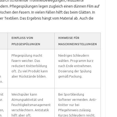
n durch schonende Trommelbewegungen, reduzierte
ern. Pflegespülungen legen zugleich einen dünnen Film auf
chen den Fasern. In vielen Fällen hilft das beim Glätten. In
er Textilien. Das Ergebnis hängt vom Material ab. Auch die
EINFLUSS VON
HINWEISE FÜR
PFLEGESPÜLUNGEN
MASCHINEINSTELLUNGEN
Pflegespülung macht
Niedriges Schleudern
Fasern weicher. Das
wählen. Programm kurz
reduziert Knitterbildung
nach Ende entnehmen.
oft. Zu viel Produkt kann
Dosierung der Spülung
m
aber Rückstände bilden.
gemäß Packung.
n.
it
Weichspüler kann
Bei Sportkleidung
r.
Atmungsaktivität und
Softener vermeiden. Anti-
Feuchtigkeitsmanagement
Knitter nur bei
en,
verschlechtern. Antistatik
Pflegehinweis zulässig.
n.
hilft aber oft.
Kurzes Schleudern reicht.