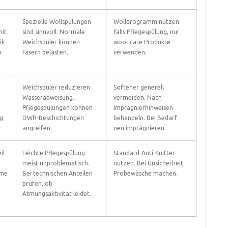
Spezielle Wollspülungen
Wollprogramm nutzen.
it
sind sinnvoll. Normale
Falls Pflegespülung, nur
ik
Weichspüler können
wool-care Produkte
m
Fasern belasten.
verwenden.
Weichspüler reduzieren
Softener generell
Wasserabweisung.
vermeiden. Nach
Pflegespülungen können
Imprägnierhinweisen
g
DWR-Beschichtungen
behandeln. Bei Bedarf
angreifen.
neu imprägnieren.
il
Leichte Pflegespülung
Standard-Anti-Knitter
meist unproblematisch.
nutzen. Bei Unsicherheit
mme
Bei technischen Anteilen
Probewäsche machen.
prüfen, ob
Atmungsaktivität leidet.