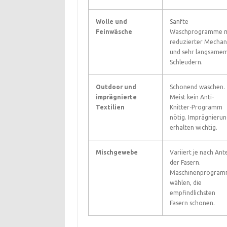
Wolle und
Sanfte
Feinwäsche
Waschprogramme m
reduzierter Mechan
und sehr langsame
Schleudern.
Outdoor und
Schonend waschen.
imprägnierte
Meist kein Anti-
Textilien
Knitter-Programm
nötig. Imprägnierun
erhalten wichtig.
Mischgewebe
Variiert je nach Ante
der Fasern.
Maschinenprogra
wählen, die
empfindlichsten
Fasern schonen.