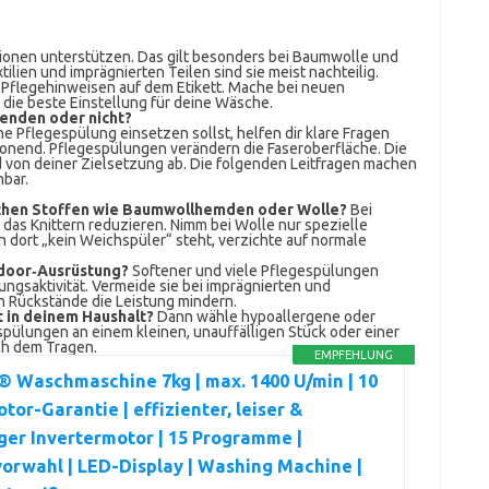
ionen unterstützen. Das gilt besonders bei Baumwolle und
lien und imprägnierten Teilen sind sie meist nachteilig.
 Pflegehinweisen auf dem Etikett. Mache bei neuen
 die beste Einstellung für deine Wäsche.
enden oder nicht?
he Pflegespülung einsetzen sollst, helfen dir klare Fragen
honend. Pflegespülungen verändern die Faseroberfläche. Die
d von deiner Zielsetzung ab. Die folgenden Leitfragen machen
hbar.
ichen Stoffen wie Baumwollhemden oder Wolle?
Bei
das Knittern reduzieren. Nimm bei Wolle nur spezielle
 dort „kein Weichspüler“ steht, verzichte auf normale
utdoor‑Ausrüstung?
Softener und viele Pflegespülungen
gsaktivität. Vermeide sie bei imprägnierten und
n Rückstände die Leistung mindern.
t in deinem Haushalt?
Dann wähle hypoallergene oder
pülungen an einem kleinen, unauffälligen Stück oder einer
ch dem Tragen.
EMPFEHLUNG
 Waschmaschine 7kg | max. 1400 U/min | 10
tor-Garantie | effizienter, leiser &
ger Invertermotor | 15 Programme |
orwahl | LED-Display | Washing Machine |