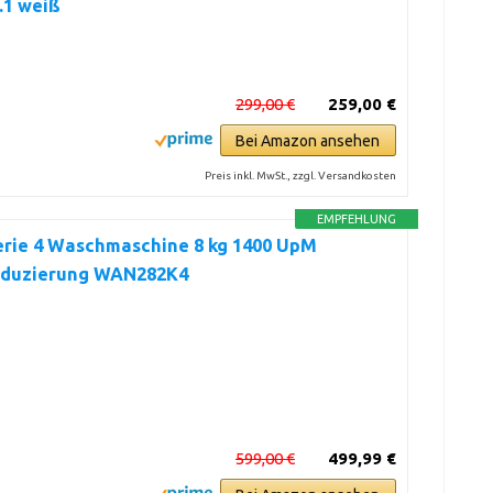
.1 weiß
299,00 €
259,00 €
Bei Amazon ansehen
Preis inkl. MwSt., zzgl. Versandkosten
EMPFEHLUNG
erie 4 Waschmaschine 8 kg 1400 UpM
eduzierung WAN282K4
599,00 €
499,99 €