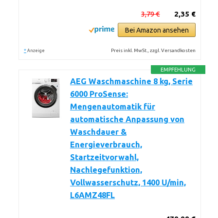
3,79 €
2,35 €
Bei Amazon ansehen
*
Preis inkl. MwSt., zzgl. Versandkosten
Anzeige
EMPFEHLUNG
AEG Waschmaschine 8 kg, Serie
6000 ProSense:
Mengenautomatik für
automatische Anpassung von
Waschdauer &
Energieverbrauch,
Startzeitvorwahl,
Nachlegefunktion,
Vollwasserschutz, 1400 U/min,
L6AMZ48FL