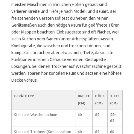
meisten Maschinen in ähnlichen Höhen gebaut sind,
variieren Breite und Tiefe je nach Modell und Bauart. Bei
freistehenden Geräten solltest du neben den reinen
Gerätemaßen auch den nötigen Raum für geöffnete Türen
oder Klappen beachten. Einbaugeräte sind oft flacher, weil
sie in Küchen oder Bädern unter Arbeitsplatten passen.
Kombigeräte, die waschen und trocknen können, sind
kompakter, brauchen aber etwas mehr Tiefe, da sie alle
Funktionen in einem Gehäuse vereinen. Gestapelte
Lösungen, bei denen Trockner auf Waschmaschine gestellt
werden, sparen horizontalen Raum und setzen eine höhere
Decke voraus.
GERÄTETYP
BREITE
HÖHE
TIEFE
(CM)
(CM)
(CM)
Standard-Waschmaschine
60
85
55–
65
Standard-Trockner (Kondensation
60
85
60