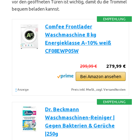
vor den geöffneten Türen ist wichtig, damit du die Trommel
bequem beladen kannst.
EMPFEHLUNG
Comfee Frontlader
Waschmaschine 8 kg
Energieklasse A-10% weiß
CF08EWP05W
299,99 €
279,99 €
Bei Amazon ansehen
*
Preis inkl. MwSt., zzgl. Versandkosten
Anzeige
EMPFEHLUNG
Dr. Beckmann
Waschmaschinen-Reiniger |
Gegen Bakterien & Gerüche
|250g