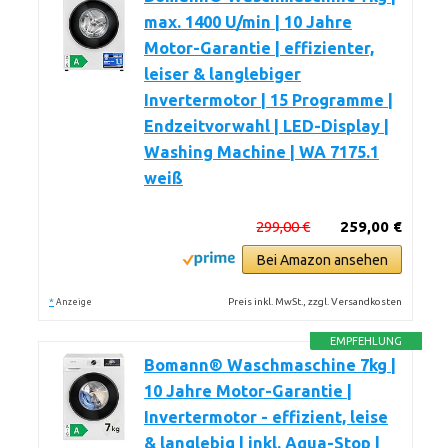
max. 1400 U/min | 10 Jahre
Motor-Garantie | effizienter,
leiser & langlebiger
Invertermotor | 15 Programme |
Endzeitvorwahl | LED-Display |
Washing Machine | WA 7175.1
weiß
299,00 €
259,00 €
Bei Amazon ansehen
*
Preis inkl. MwSt., zzgl. Versandkosten
Anzeige
EMPFEHLUNG
Bomann® Waschmaschine 7kg |
10 Jahre Motor-Garantie |
Invertermotor - effizient, leise
& langlebig | inkl. Aqua-Stop |