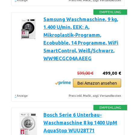
*
Preis inkl. MwSt., zzgl. Versandkosten
Anzeige
EMPFEHLUNG
Samsung Waschmaschine, 9 kg,
1.400 U/min, EEK: A,
Mikroplastik-Programm,
Ecobubble, 14 Programme, WiFi
SmartControl, Weiß/Schwarz,
WW9ECGC04AAEEG
599,00 €
499,00 €
Bei Amazon ansehen
*
Preis inkl. MwSt., zzgl. Versandkosten
Anzeige
EMPFEHLUNG
Bosch Serie 6 Unterbau-
Waschmaschine 8 kg 1400 UpM
AquaStop WUU28T71