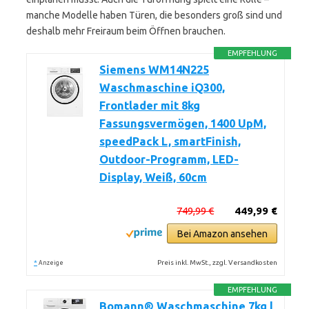
manche Modelle haben Türen, die besonders groß sind und
deshalb mehr Freiraum beim Öffnen brauchen.
EMPFEHLUNG
Siemens WM14N225
Waschmaschine iQ300,
Frontlader mit 8kg
Fassungsvermögen, 1400 UpM,
speedPack L, smartFinish,
Outdoor-Programm, LED-
Display, Weiß, 60cm
749,99 €
449,99 €
Bei Amazon ansehen
*
Preis inkl. MwSt., zzgl. Versandkosten
Anzeige
EMPFEHLUNG
Bomann® Waschmaschine 7kg |