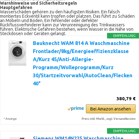
Warnhinweise und Sicherheitsregeln
Hauptgefahren
Wasserschäden gehören zu den häufigsten Risiken. Ein falsch
montiertes Eckventil kann tropfen oder platzen. Das führt zu Schäden
an Möbeln und Böden. Ein fehlender oder defekter
Rückflussverhinderer kann zur Verunreinigung des Trinkwassers
führen. Elektrische Gefahren bestehen, wenn Wasser in die Nähe von
Steckdosen oder Geräten gelangt.
EMPFEHLUNG
Bauknecht WAM 814 A Waschmaschine
Frontlader/8kg/Energieeffizienzklasse
A/Kurz 45/Anti-Allergie-
Programm/Wolleprogramm/Kurz
30/Startzeitvorwahl/AutoClean/Flecken
40°
380,79 €
Bei Amazon ansehen
*
Preis inkl. MwSt., zzgl. Versandkosten
Anzeige
EMPFEHLUNG
Siemens WM14N225 Waschmaschine