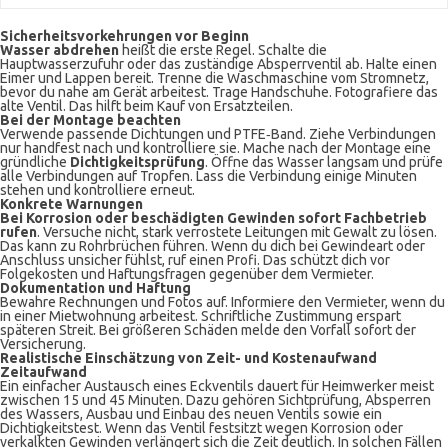
Sicherheitsvorkehrungen vor Beginn
Wasser abdrehen
heißt die erste Regel. Schalte die
Hauptwasserzufuhr oder das zuständige Absperrventil ab. Halte einen
Eimer und Lappen bereit. Trenne die Waschmaschine vom Stromnetz,
bevor du nahe am Gerät arbeitest. Trage Handschuhe. Fotografiere das
alte Ventil. Das hilft beim Kauf von Ersatzteilen.
Bei der Montage beachten
Verwende passende Dichtungen und PTFE‑Band. Ziehe Verbindungen
nur handfest nach und kontrolliere sie. Mache nach der Montage eine
gründliche
Dichtigkeitsprüfung
. Öffne das Wasser langsam und prüfe
alle Verbindungen auf Tropfen. Lass die Verbindung einige Minuten
stehen und kontrolliere erneut.
Konkrete Warnungen
Bei Korrosion oder beschädigten Gewinden sofort Fachbetrieb
rufen
. Versuche nicht, stark verrostete Leitungen mit Gewalt zu lösen.
Das kann zu Rohrbrüchen führen. Wenn du dich bei Gewindeart oder
Anschluss unsicher fühlst, ruf einen Profi. Das schützt dich vor
Folgekosten und Haftungsfragen gegenüber dem Vermieter.
Dokumentation und Haftung
Bewahre Rechnungen und Fotos auf. Informiere den Vermieter, wenn du
in einer Mietwohnung arbeitest. Schriftliche Zustimmung erspart
späteren Streit. Bei größeren Schäden melde den Vorfall sofort der
Versicherung.
Realistische Einschätzung von Zeit- und Kostenaufwand
Zeitaufwand
Ein einfacher Austausch eines Eckventils dauert für Heimwerker meist
zwischen 15 und 45 Minuten. Dazu gehören Sichtprüfung, Absperren
des Wassers, Ausbau und Einbau des neuen Ventils sowie ein
Dichtigkeitstest. Wenn das Ventil festsitzt wegen Korrosion oder
verkalkten Gewinden verlängert sich die Zeit deutlich. In solchen Fällen