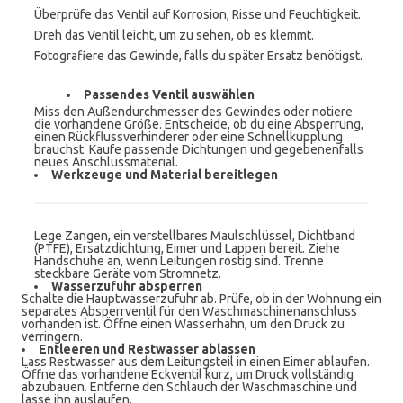
Überprüfe das Ventil auf Korrosion, Risse und Feuchtigkeit.
Dreh das Ventil leicht, um zu sehen, ob es klemmt.
Fotografiere das Gewinde, falls du später Ersatz benötigst.
Passendes Ventil auswählen
Miss den Außendurchmesser des Gewindes oder notiere
die vorhandene Größe. Entscheide, ob du eine Absperrung,
einen Rückflussverhinderer oder eine Schnellkupplung
brauchst. Kaufe passende Dichtungen und gegebenenfalls
neues Anschlussmaterial.
Werkzeuge und Material bereitlegen
Lege Zangen, ein verstellbares Maulschlüssel, Dichtband
(PTFE), Ersatzdichtung, Eimer und Lappen bereit. Ziehe
Handschuhe an, wenn Leitungen rostig sind. Trenne
steckbare Geräte vom Stromnetz.
Wasserzufuhr absperren
Schalte die Hauptwasserzufuhr ab. Prüfe, ob in der Wohnung ein
separates Absperrventil für den Waschmaschinenanschluss
vorhanden ist. Öffne einen Wasserhahn, um den Druck zu
verringern.
Entleeren und Restwasser ablassen
Lass Restwasser aus dem Leitungsteil in einen Eimer ablaufen.
Öffne das vorhandene Eckventil kurz, um Druck vollständig
abzubauen. Entferne den Schlauch der Waschmaschine und
lasse ihn auslaufen.