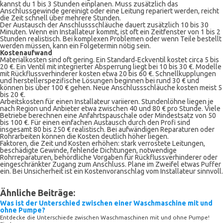
kannst du 1 bis 3 Stunden einplanen. Muss zusätzlich das
Anschlussgewinde gereinigt oder eine Leitung repariert werden, reicht
die Zeit schnell über mehrere Stunden.
Der Austausch der Anschlussschläuche dauert zusätzlich 10 bis 30
Minuten. Wenn ein Installateur kommt, ist oft ein Zeitfenster von 1 bis 2
Stunden realistisch. Bei komplexen Problemen oder wenn Teile bestellt
werden müssen, kann ein Folgetermin nötig sein.
Kostenaufwand
Materialkosten sind oft gering. Ein Standard‑Eckventil kostet circa 5 bis
20 €. Ein Ventil mit integrierter Absperrung liegt bei 10 bis 30 €. Modelle
mit Rückflussverhinderer kosten etwa 20 bis 60 €. Schnellkupplungen
und herstellerspezifische Lösungen beginnen bei rund 30 € und
können bis über 100 € gehen. Neue Anschlussschläuche kosten meist 5
bis 20 €.
Arbeitskosten für einen Installateur variieren. Stundenlöhne liegen je
nach Region und Anbieter etwa zwischen 40 und 80 € pro Stunde. Viele
Betriebe berechnen eine Anfahrtspauschale oder Mindestsatz von 50
bis 100 €. Für einen einfachen Austausch durch den Profi sind
insgesamt 80 bis 250 € realistisch. Bei aufwändigen Reparaturen oder
Rohrarbeiten können die Kosten deutlich höher liegen.
Faktoren, die Zeit und Kosten erhöhen: stark verrostete Leitungen,
beschädigte Gewinde, fehlende Dichtungen, notwendige
Rohrreparaturen, behördliche Vorgaben für Rückflussverhinderer oder
eingeschränkter Zugang zum Anschluss. Plane im Zweifel etwas Puffer
ein. Bei Unsicherheit ist ein Kostenvoranschlag vom Installateur sinnvoll.
Ähnliche Beiträge:
Was ist der Unterschied zwischen einer Waschmaschine mit und
ohne Pumpe?
Entdecke die Unterschiede zwischen Waschmaschinen mit und ohne Pumpe!