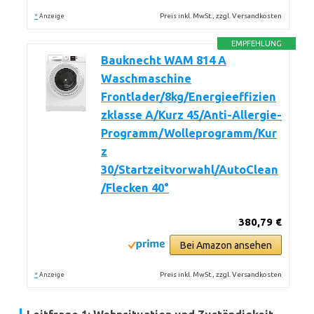
*
Preis inkl. MwSt., zzgl. Versandkosten
Anzeige
EMPFEHLUNG
Bauknecht WAM 814 A
Waschmaschine
Frontlader/8kg/Energieeffizien
zklasse A/Kurz 45/Anti-Allergie-
Programm/Wolleprogramm/Kur
z
30/Startzeitvorwahl/AutoClean
/Flecken 40°
380,79 €
Bei Amazon ansehen
*
Preis inkl. MwSt., zzgl. Versandkosten
Anzeige