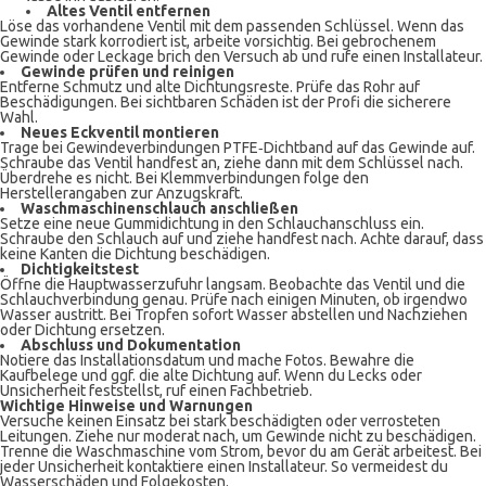
Altes Ventil entfernen
Löse das vorhandene Ventil mit dem passenden Schlüssel. Wenn das
Gewinde stark korrodiert ist, arbeite vorsichtig. Bei gebrochenem
Gewinde oder Leckage brich den Versuch ab und rufe einen Installateur.
Gewinde prüfen und reinigen
Entferne Schmutz und alte Dichtungsreste. Prüfe das Rohr auf
Beschädigungen. Bei sichtbaren Schäden ist der Profi die sicherere
Wahl.
Neues Eckventil montieren
Trage bei Gewindeverbindungen PTFE‑Dichtband auf das Gewinde auf.
Schraube das Ventil handfest an, ziehe dann mit dem Schlüssel nach.
Überdrehe es nicht. Bei Klemmverbindungen folge den
Herstellerangaben zur Anzugskraft.
Waschmaschinenschlauch anschließen
Setze eine neue Gummidichtung in den Schlauchanschluss ein.
Schraube den Schlauch auf und ziehe handfest nach. Achte darauf, dass
keine Kanten die Dichtung beschädigen.
Dichtigkeitstest
Öffne die Hauptwasserzufuhr langsam. Beobachte das Ventil und die
Schlauchverbindung genau. Prüfe nach einigen Minuten, ob irgendwo
Wasser austritt. Bei Tropfen sofort Wasser abstellen und Nachziehen
oder Dichtung ersetzen.
Abschluss und Dokumentation
Notiere das Installationsdatum und mache Fotos. Bewahre die
Kaufbelege und ggf. die alte Dichtung auf. Wenn du Lecks oder
Unsicherheit feststellst, ruf einen Fachbetrieb.
Wichtige Hinweise und Warnungen
Versuche keinen Einsatz bei stark beschädigten oder verrosteten
Leitungen. Ziehe nur moderat nach, um Gewinde nicht zu beschädigen.
Trenne die Waschmaschine vom Strom, bevor du am Gerät arbeitest. Bei
jeder Unsicherheit kontaktiere einen Installateur. So vermeidest du
Wasserschäden und Folgekosten.