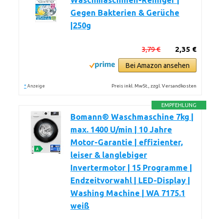
Waschmaschinen-Reiniger |
Gegen Bakterien & Gerüche
|250g
3,79 €
2,35 €
Bei Amazon ansehen
*
Preis inkl. MwSt., zzgl. Versandkosten
Anzeige
EMPFEHLUNG
Bomann® Waschmaschine 7kg |
max. 1400 U/min | 10 Jahre
Motor-Garantie | effizienter,
leiser & langlebiger
Invertermotor | 15 Programme |
Endzeitvorwahl | LED-Display |
Washing Machine | WA 7175.1
weiß