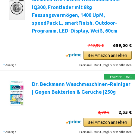
iQ300, Frontlader mit 8kg
Fassungsvermögen, 1400 UpM,
speedPack L, smartFinish, Outdoor-
Programm, LED-Display, Weiß, 60cm
749,99 €
699,00 €
Bei Amazon ansehen
*
Preis inkl. MwSt., zzgl. Versandkosten
Anzeige
EMPFEHLUNG
Dr. Beckmann Waschmaschinen-Reiniger
| Gegen Bakterien & Gerüche |250g
3,79 €
2,35 €
Bei Amazon ansehen
*
Preis inkl. MwSt., zzgl. Versandkosten
Anzeige