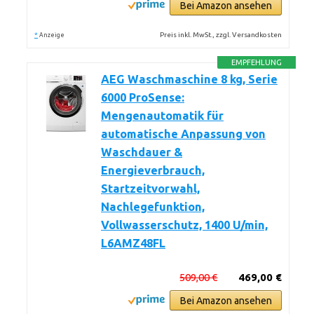
Bei Amazon ansehen
*
Preis inkl. MwSt., zzgl. Versandkosten
Anzeige
EMPFEHLUNG
AEG Waschmaschine 8 kg, Serie
6000 ProSense:
Mengenautomatik für
automatische Anpassung von
Waschdauer &
Energieverbrauch,
Startzeitvorwahl,
Nachlegefunktion,
Vollwasserschutz, 1400 U/min,
L6AMZ48FL
509,00 €
469,00 €
Bei Amazon ansehen