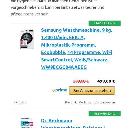
die Hygiene im Haus. In manchen Gebäuden ist er
vorgeschrieben. Er kann bei Einbau etwas teurer und
pflegeintensiver sein.
EMPFEHLUNG
Samsung Waschmaschine, 9 kg,
1.400 U/min, EEK: A,
Mikroplastik-Programm,
Ecobubble, 14 Programme, WiFi
SmartControl, Weiß/Schwarz,
WW9ECGC04AAEEG
599,00 €
499,00 €
Bei Amazon ansehen
*
Preis inkl. MwSt., zzgl. Versandkosten
Anzeige
EMPFEHLUNG
Dr. Beckmann