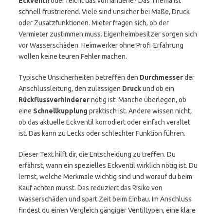
Eckventil
oder reicht das vorhandene? Das Thema ist
schnell frustrierend. Viele sind unsicher bei Maße, Druck
oder Zusatzfunktionen. Mieter fragen sich, ob der
Vermieter zustimmen muss. Eigenheimbesitzer sorgen sich
vor Wasserschäden. Heimwerker ohne Profi‑Erfahrung
wollen keine teuren Fehler machen.
Typische Unsicherheiten betreffen den
Durchmesser
der
Anschlussleitung, den zulässigen
Druck
und ob ein
Rückflussverhinderer
nötig ist. Manche überlegen, ob
eine
Schnellkupplung
praktisch ist. Andere wissen nicht,
ob das aktuelle Eckventil korrodiert oder einfach veraltet
ist. Das kann zu Lecks oder schlechter Funktion führen.
Dieser Text hilft dir, die Entscheidung zu treffen. Du
erfährst, wann ein spezielles Eckventil wirklich nötig ist. Du
lernst, welche Merkmale wichtig sind und worauf du beim
Kauf achten musst. Das reduziert das Risiko von
Wasserschäden und spart Zeit beim Einbau. Im Anschluss
findest du einen Vergleich gängiger Ventiltypen, eine klare