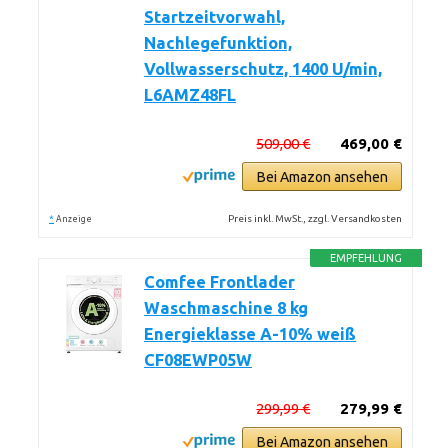
Startzeitvorwahl,
Nachlegefunktion,
Vollwasserschutz, 1400 U/min,
L6AMZ48FL
509,00 €
469,00 €
Bei Amazon ansehen
*
Preis inkl. MwSt., zzgl. Versandkosten
Anzeige
EMPFEHLUNG
Comfee Frontlader
Waschmaschine 8 kg
Energieklasse A-10% weiß
CF08EWP05W
299,99 €
279,99 €
Bei Amazon ansehen