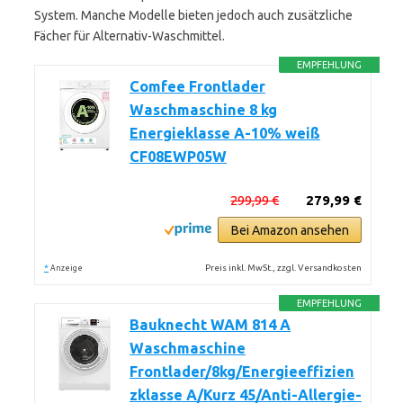
System. Manche Modelle bieten jedoch auch zusätzliche
Fächer für Alternativ-Waschmittel.
EMPFEHLUNG
Comfee Frontlader
Waschmaschine 8 kg
Energieklasse A-10% weiß
CF08EWP05W
299,99 €
279,99 €
Bei Amazon ansehen
*
Preis inkl. MwSt., zzgl. Versandkosten
Anzeige
EMPFEHLUNG
Bauknecht WAM 814 A
Waschmaschine
Frontlader/8kg/Energieeffizien
zklasse A/Kurz 45/Anti-Allergie-