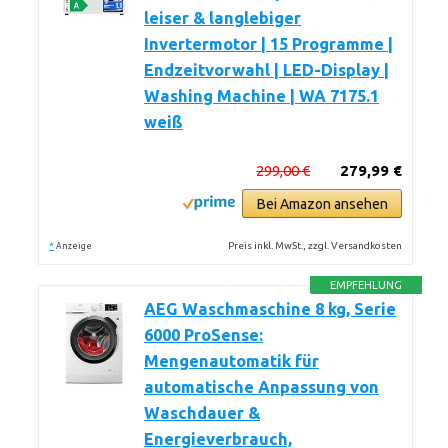
leiser & langlebiger
Invertermotor | 15 Programme |
Endzeitvorwahl | LED-Display |
Washing Machine | WA 7175.1
weiß
299,00 €
279,99 €
Bei Amazon ansehen
*
Preis inkl. MwSt., zzgl. Versandkosten
Anzeige
EMPFEHLUNG
AEG Waschmaschine 8 kg, Serie
6000 ProSense:
Mengenautomatik für
automatische Anpassung von
Waschdauer &
Energieverbrauch,