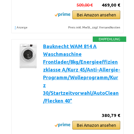
509,00 €
469,00 €
Bei Amazon ansehen
*
Preis inkl. MwSt., zzgl. Versandkosten
Anzeige
EMPFEHLUNG
Bauknecht WAM 814 A
Waschmaschine
Frontlader/8kg/Energieeffizien
zklasse A/Kurz 45/Anti-Allergie-
Programm/Wolleprogramm/Kur
z
30/Startzeitvorwahl/AutoClean
/Flecken 40°
380,79 €
Bei Amazon ansehen