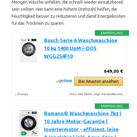
Mengen Wäsche anfallen, die schnell wieder einsatzbereit
sein sollten. Hier kann eine höhere Drehzahl helfen, die
Feuchtigkeit besser zu reduzieren und damit Energiekosten
für das Trocknen zu sparen.
EMPFEHLUNG
Bosch Serie 6 Waschmaschine
10 kg 1400 UpM i-DOS
WGG254F10
649,00 €
Bei Amazon ansehen
*
Preis inkl. MwSt., zzgl. Versandkosten
Anzeige
EMPFEHLUNG
Bomann® Waschmaschine 7kg |
10 Jahre Motor-Garantie |
Invertermotor - effizient, leise