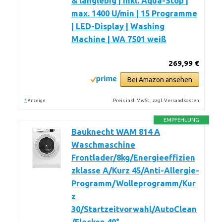
& langlebig | inkl. Aqua-Stop |
max. 1400 U/min | 15 Programme
| LED-Display | Washing
Machine | WA 7501 weiß
269,99 €
Bei Amazon ansehen
*
Preis inkl. MwSt., zzgl. Versandkosten
Anzeige
EMPFEHLUNG
Bauknecht WAM 814 A
Waschmaschine
Frontlader/8kg/Energieeffizien
zklasse A/Kurz 45/Anti-Allergie-
Programm/Wolleprogramm/Kur
z
30/Startzeitvorwahl/AutoClean