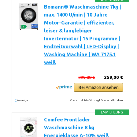
Bomann® Waschmaschine 7kg |
max. 1400 U/min | 10 Jahre
Motor-Garantie | effizienter,
leiser & langlebiger
Invertermotor | 15 Programme |
Endzeitvorwahl | LED-Display |
Washing Machine | WA 7175.1
weiß
299,00 €
259,00 €
Bei Amazon ansehen
*
Preis inkl. MwSt., zzgl. Versandkosten
Anzeige
EMPFEHLUNG
Comfee Frontlader
Waschmaschine 8 kg
Energieklasse A-10% weiß