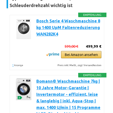
Schleuderdrehzahl wichtig ist
EMPFEHLUNG
Bosch Serie 4 Waschmaschine 8
kg 1400 UpM Faltenreduzierung
WAN282K4
599,00 €
499,99 €
Bei Amazon ansehen
*
Preis inkl. MwSt., zzgl. Versandkosten
Anzeige
EMPFEHLUNG
Bomann® Waschmaschine 7kg |
10 Jahre Motor-Garantie |
Invertermotor - effizient, leise
& langlebig | inkl. Aqua-Stop |
max. 1400 U/min | 15 Programme