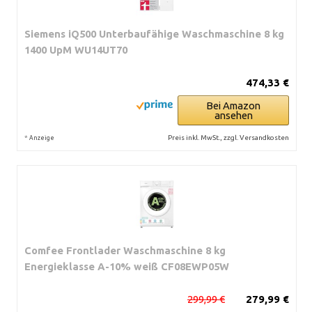
Siemens iQ500 Unterbaufähige Waschmaschine 8 kg
1400 UpM WU14UT70
474,33 €
Bei Amazon
ansehen
*
Preis inkl. MwSt., zzgl. Versandkosten
Anzeige
Comfee Frontlader Waschmaschine 8 kg
Energieklasse A-10% weiß CF08EWP05W
299,99 €
279,99 €