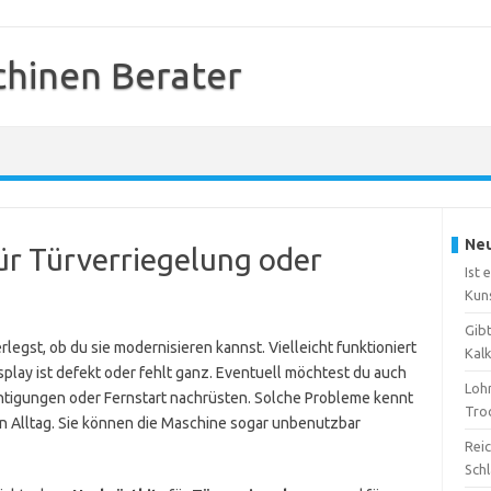
hinen Berater
Neu
für Türverriegelung oder
Ist 
Kun
Gib
egst, ob du sie modernisieren kannst. Vielleicht funktioniert
Kal
splay ist defekt oder fehlt ganz. Eventuell möchtest du auch
Loh
tigungen oder Fernstart nachrüsten. Solche Probleme kennt
Tro
den Alltag. Sie können die Maschine sogar unbenutzbar
Reic
Sch