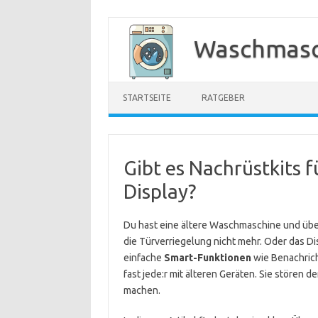
Zum
Inhalt
Waschmasc
springen
STARTSEITE
RATGEBER
Gibt es Nachrüstkits 
Display?
Du hast eine ältere Waschmaschine und überl
die Türverriegelung nicht mehr. Oder das Di
einfache
Smart-Funktionen
wie Benachrich
fast jede:r mit älteren Geräten. Sie stören 
machen.