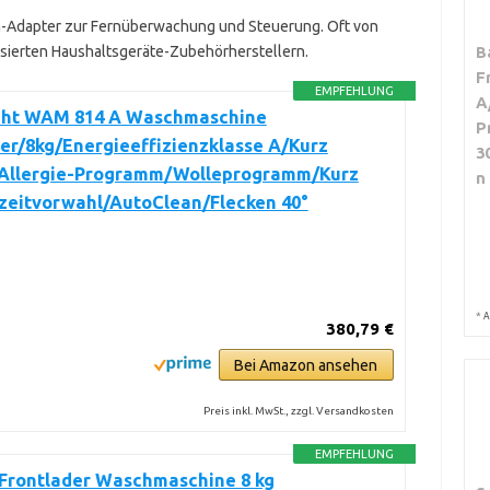
h-Adapter zur Fernüberwachung und Steuerung. Oft von
lisierten Haushaltsgeräte-Zubehörherstellern.
B
F
EMPFEHLUNG
A
ht WAM 814 A Waschmaschine
P
er/8kg/Energieeffizienzklasse A/Kurz
3
-Allergie-Programm/Wolleprogramm/Kurz
n
tzeitvorwahl/AutoClean/Flecken 40°
*
A
380,79 €
Bei Amazon ansehen
Preis inkl. MwSt., zzgl. Versandkosten
EMPFEHLUNG
Frontlader Waschmaschine 8 kg