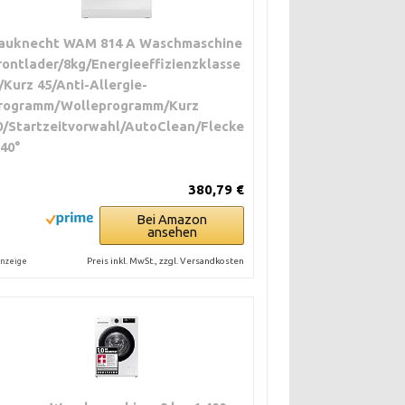
auknecht WAM 814 A Waschmaschine
rontlader/8kg/Energieeffizienzklasse
/Kurz 45/Anti-Allergie-
rogramm/Wolleprogramm/Kurz
0/Startzeitvorwahl/AutoClean/Flecke
 40°
380,79 €
Bei Amazon
ansehen
Preis inkl. MwSt., zzgl. Versandkosten
nzeige