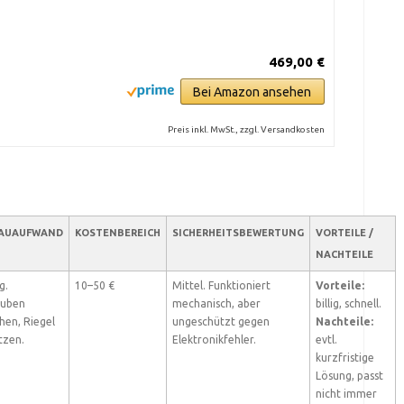
469,00 €
Bei Amazon ansehen
Preis inkl. MwSt., zzgl. Versandkosten
AUAUFWAND
KOSTENBEREICH
SICHERHEITSBEWERTUNG
VORTEILE /
NACHTEILE
g.
10–50 €
Mittel. Funktioniert
Vorteile:
auben
mechanisch, aber
billig, schnell.
hen, Riegel
ungeschützt gegen
Nachteile:
tzen.
Elektronikfehler.
evtl.
kurzfristige
Lösung, passt
nicht immer