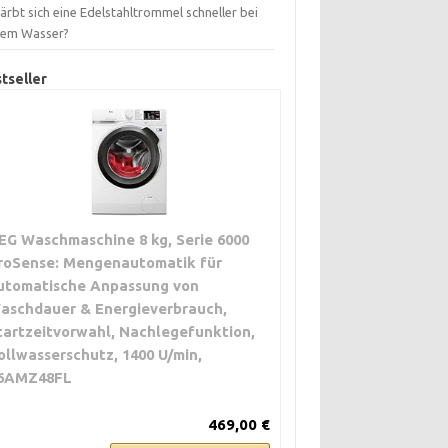
ärbt sich eine Edelstahltrommel schneller bei
tem Wasser?
tseller
EG Waschmaschine 8 kg, Serie 6000
roSense: Mengenautomatik für
utomatische Anpassung von
aschdauer & Energieverbrauch,
tartzeitvorwahl, Nachlegefunktion,
ollwasserschutz, 1400 U/min,
6AMZ48FL
469,00 €