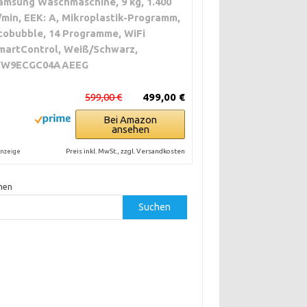
amsung Waschmaschine, 9 kg, 1.400
/min, EEK: A, Mikroplastik-Programm,
cobubble, 14 Programme, WiFi
martControl, Weiß/Schwarz,
W9ECGC04AAEEG
599,00 €
499,00 €
Bei Amazon
ansehen
Preis inkl. MwSt., zzgl. Versandkosten
nzeige
hen
Suchen