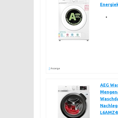
Energie
*
Anzeige
AEG Wasc
Mengena
Waschda
Nachlege
L6AMZ4