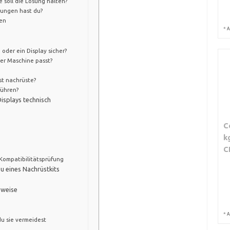
 soll die Lösung halten?
tungen hast du?
en
*
A
oder ein Display sicher?
ner Maschine passt?
bst nachrüste?
führen?
isplays technisch
C
k
C
Kompatibilitätsprüfung
au eines Nachrüstkits
nweise
*
A
u sie vermeidest