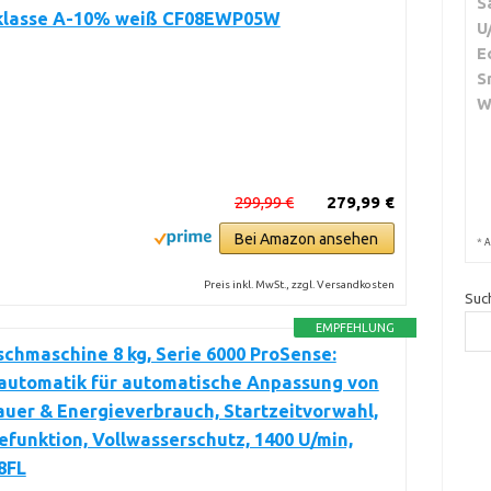
S
klasse A-10% weiß CF08EWP05W
U
E
S
W
299,99 €
279,99 €
Bei Amazon ansehen
*
A
Preis inkl. MwSt., zzgl. Versandkosten
Suc
EMPFEHLUNG
hmaschine 8 kg, Serie 6000 ProSense:
utomatik für automatische Anpassung von
uer & Energieverbrauch, Startzeitvorwahl,
funktion, Vollwasserschutz, 1400 U/min,
8FL