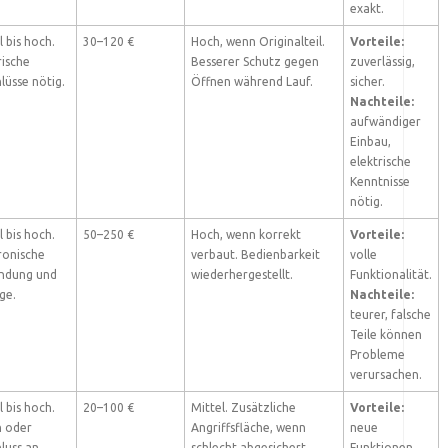
exakt.
l bis hoch.
30–120 €
Hoch, wenn Originalteil.
Vorteile:
rische
Besserer Schutz gegen
zuverlässig,
lüsse nötig.
Öffnen während Lauf.
sicher.
Nachteile:
aufwändiger
Einbau,
elektrische
Kenntnisse
nötig.
l bis hoch.
50–250 €
Hoch, wenn korrekt
Vorteile:
ronische
verbaut. Bedienbarkeit
volle
indung und
wiederhergestellt.
Funktionalität.
ge.
Nachteile:
teurer, falsche
Teile können
Probleme
verursachen.
l bis hoch.
20–100 €
Mittel. Zusätzliche
Vorteile:
n oder
Angriffsfläche, wenn
neue
luss an
schlecht abgesichert.
Funktionen