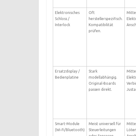
Elektronisches
Oft
Mitte
Schloss /
herstellerspezifisch.
Elekt
Interlock
Kompatibilität
Ansch
prüfen.
Ersatzdisplay /
Stark
Mitte
Bedienplatine
modellabhängig.
Elekt
Original-Boards
Verb
passen direkt.
Justa
Smart-Module
Meist universell für
Mitte
(Wi‑Fi/Bluetooth)
Steuerleitungen
Löte
oder Sensoren.
Ansch