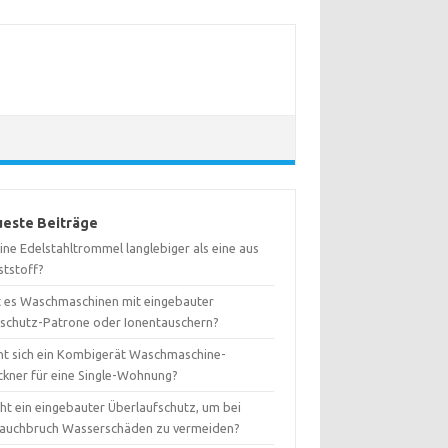
este Beiträge
eine Edelstahltrommel langlebiger als eine aus
ststoff?
t es Waschmaschinen mit eingebauter
kschutz-Patrone oder Ionentauschern?
nt sich ein Kombigerät Waschmaschine-
ckner für eine Single-Wohnung?
ht ein eingebauter Überlaufschutz, um bei
lauchbruch Wasserschäden zu vermeiden?