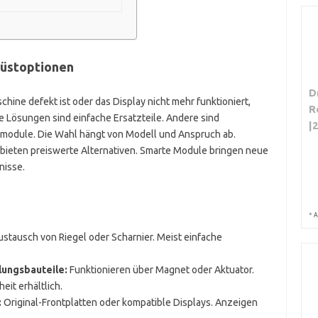
rüstoptionen
D
ine defekt ist oder das Display nicht mehr funktioniert,
R
 Lösungen sind einfache Ersatzteile. Andere sind
|
module. Die Wahl hängt von Modell und Anspruch ab.
er bieten preiswerte Alternativen. Smarte Module bringen neue
nisse.
*
A
stausch von Riegel oder Scharnier. Meist einfache
lungsbauteile:
Funktionieren über Magnet oder Aktuator.
eit erhältlich.
:
Original-Frontplatten oder kompatible Displays. Anzeigen