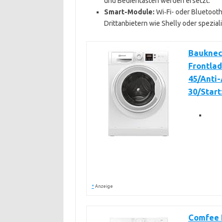
und Bedientasten werden ersetzt.
Smart-Module:
Wi‑Fi- oder Bluetoot
Drittanbietern wie Shelly oder spezia
Bauknec
Frontlad
45/Anti
30/Star
*
Anzeige
Comfee 