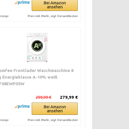
Bei Amazon
ansehen
Preis inkl. MwSt., zzgl. Versandkosten
nzeige
omfee Frontlader Waschmaschine 8
g Energieklasse A-10% weiß
F08EWP05W
299,99 €
279,99 €
Bei Amazon
ansehen
Preis inkl. MwSt., zzgl. Versandkosten
nzeige