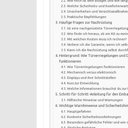
Wie hoch ist dein Budget und wie lange
Welche Sicherheits- und Komforterwar
Unsicherheiten und Vorsichtsmaßnahm
Praktische Empfehlungen
Häufige Fragen zur Nachrüstung
Ist eine nachgerüstete Türverriegelung 
Wie finde ich heraus, ob ein Kit zu mei
Mit welchen Kosten muss ich rechnen?
Verliere ich die Garantie, wenn ich sel
Kann ich die Nachrüstung selbst durch
Hintergrund: Wie Türverriegelungen und D
funktionieren
Wie Türverriegelungen funktionieren
Mechanisch versus elektronisch
Displays und ihre Schnittstellen
Kurz zur Entwicklung
Welche Informationen brauchst du zur 
Schritt-für-Schritt-Anleitung für den Einb
Hilfreiche Hinweise und Warnungen
Wichtige Warnhinweise und Sicherheitshi
Hauptgefahren
Konkrete Sicherheitsvorkehrungen
Besonders gefährliche Fehler und wie d
Ähnliche Beiträge: