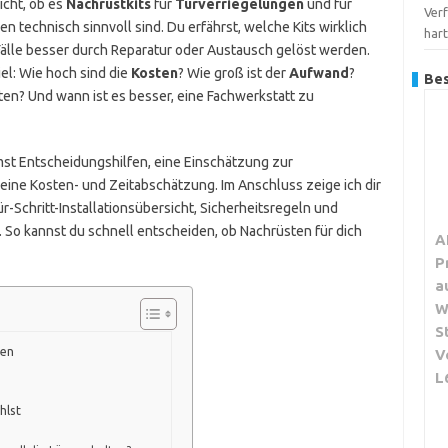
icht, ob es
Nachrüstkits
für
Türverriegelungen
und für
Verf
en technisch sinnvoll sind. Du erfährst, welche Kits wirklich
har
älle besser durch Reparatur oder Austausch gelöst werden.
el: Wie hoch sind die
Kosten
? Wie groß ist der
Aufwand
?
Bes
en? Und wann ist es besser, eine Fachwerkstatt zu
mst Entscheidungshilfen, eine Einschätzung zur
eine Kosten- und Zeitabschätzung. Im Anschluss zeige ich dir
r-Schritt-Installationsübersicht, Sicherheitsregeln und
. So kannst du schnell entscheiden, ob Nachrüsten für dich
A
P
a
W
S
nen
V
L
hlst