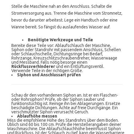
Stelle die Maschine nah an den Anschluss. Schalte die
Stromversorgung aus. Trenne die Maschine vom Stromnetz,
bevor du darunter arbeitest. Lege ein Handtuch oder eine
Wanne bereit. So fängst du auslaufendes Wasser auf.
Benötigte Werkzeuge und Teile
Bereite diese Teile vor: Ablaufschlauch der Maschine,
Siphon oder Standrohr mit passendem Anschluss, Schellen
oder Schlauchschelle, Dichtungsringe bei Bedarf,
Rohrzange, Kreuzschlitzschraubendreher, Wasserwaage
und Messband. Falls nötig besorge einen
Rückflussverhinderer
und ein Entlüftungsventil.
Verwende Teile in der richtigen Größe.
Siphon und Anschlussart prüfen
Schau dir den vorhandenen Siphon an. Ist er ein Flaschen-
oder Rohrsiphon? Prüfe, ob der Siphon sauber und
funktionstüchtig ist. Reinige ihn bei Ablagerungen. Ersetze
beschädigte Dichtungen. Achte auf freie Durchgänge. Ein
verschmutzter Siphon verursacht Geruch.
Ablaufhöhe messen
Miss die empfohlene Höhe des Standrohrs über dem Boden.
Üblich sind 60 bis 100 cm. Prüfe die Herstellerangaben deiner
Waschmaschine. Die Ablaufschlauchhöhe beeinflusst Siphon
und Rückfluss. Ist der Schlauch zu tief, kann die Wasserbarriere