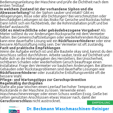
Bedienungsanleitung der Maschine und prüfe die Dichtheit nach dem
ersten Testlauf.
In welchem Zustand ist der vorhandene Siphon und die
Abwasserleitung?
Ist der Siphon sauber und intakt? Gibt es
Ablagerungen, Risse oder alte Dichtungen? Bei verschmutzten oder
beschädigten Leitungen ist das Risiko für Gerüche und Rückstau höher.
Dann lohnt sich ein Fachbetrieb, der die Rohrinstallation prüft und bei
Bedarf austauscht.
Gibt es mietrechtliche oder gebäudebezogene Vorgaben?
Als
Mieter solltest du vor Änderungen Rücksprache mit dem Vermieter
halten. Bei Gemeinschaftsleitungen oder wiederkehrendem Rückstau
kann eine dauerhafte Lösung wie ein
Rückflussverhinderer
oder eine
bessere Abflusslüftung nötig sein. Der Vermieter ist oft zuständig.
Fazit und praktische Empfehlungen
Wenn die Aufgabe einfach ist und alle Bauteile okay sind, kannst du den
Anschluss selbst durchführen. Arbeite sauber, teste auf Dichtheit und
halte dich an die Höhenangaben des Herstellers. Bei Unsicherheit,
sichtbaren Schäden oder wiederholtem Geruch beauftrage einen
Installateur. Frage den Vermieter vor baulichen Änderungen. Bei älteren
Gebäuden oder Rückstauproblemen sind dauerhafte Lösungen wie
Rückflussverhinderer
oder zusätzliche Entlüftungsventile oft die
bessere Wahl.
Pflege- und Wartungstipps zur Geruchsprävention
Regelmäßig durchspülen
Starte alle paar Wochen einen Leerlauf bei hoher Temperatur, um
Rückstände in der Maschine zu lösen. Verwende einen
Waschmaschinenreiniger oder einen Schuss weißen Essig. Gieße bei
selten genutzten Anschlüssen etwas Wasser nach, damit der
Geruchsverschluss
nicht austrocknet.
EMPFEHLUNG
Dr. Beckmann Waschmaschinen-Reiniger