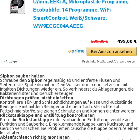
U/min, EEK: A, Mikroplastik-Programm,
Ecobubble, 14 Programme, WiFi
SmartControl, Weiß/Schwarz,
WW9ECGC04AAEEG
599,00 €
499,00 €
Bei Amazon ansehen
*
Preis inkl. MwSt., zzgl. Versandkosten
Anzeige
Siphon sauber halten
Schraube den
Siphon
regelmäßig ab und entferne Flusen und
Seifenreste. Spüle ihn mit heißem Wasser durch und setze ihn mit
intakten Dichtungen wieder ein. So verhinderst du Ablagerungen, die
Bakterienfutter und Geruch erzeugen.
Dichtungen prüfen, nicht einfetten
Kontrolliere Tür- und Schlauchdichtungen auf Risse und Rückstände.
Reinige sie mit mildem Reiniger und einem Tuch. Verzichte auf
Fettschmierstoffe, sie ziehen Schmutz an und können dichter werden.
Rückstauklappe und Entlüftung kontrollieren
Prüfe die
Rückstauklappe
oder vorhandene Entlüftungsventile auf
Funktion und Sauberkeit. Eine klemmen­de Klappe kann Rückstau und
Geruch verursachen. Bei Problemen tausche die Klappe oder rufe einen
Installateur.
Ablaufschlauch richtig montieren