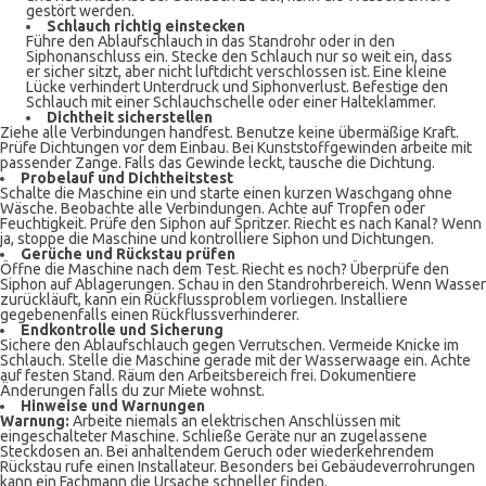
gestört werden.
Schlauch richtig einstecken
Führe den Ablaufschlauch in das Standrohr oder in den
Siphonanschluss ein. Stecke den Schlauch nur so weit ein, dass
er sicher sitzt, aber nicht luftdicht verschlossen ist. Eine kleine
Lücke verhindert Unterdruck und Siphonverlust. Befestige den
Schlauch mit einer Schlauchschelle oder einer Halteklammer.
Dichtheit sicherstellen
Ziehe alle Verbindungen handfest. Benutze keine übermäßige Kraft.
Prüfe Dichtungen vor dem Einbau. Bei Kunststoffgewinden arbeite mit
passender Zange. Falls das Gewinde leckt, tausche die Dichtung.
Probelauf und Dichtheitstest
Schalte die Maschine ein und starte einen kurzen Waschgang ohne
Wäsche. Beobachte alle Verbindungen. Achte auf Tropfen oder
Feuchtigkeit. Prüfe den Siphon auf Spritzer. Riecht es nach Kanal? Wenn
ja, stoppe die Maschine und kontrolliere Siphon und Dichtungen.
Gerüche und Rückstau prüfen
Öffne die Maschine nach dem Test. Riecht es noch? Überprüfe den
Siphon auf Ablagerungen. Schau in den Standrohrbereich. Wenn Wasser
zurückläuft, kann ein Rückflussproblem vorliegen. Installiere
gegebenenfalls einen Rückflussverhinderer.
Endkontrolle und Sicherung
Sichere den Ablaufschlauch gegen Verrutschen. Vermeide Knicke im
Schlauch. Stelle die Maschine gerade mit der Wasserwaage ein. Achte
auf festen Stand. Räum den Arbeitsbereich frei. Dokumentiere
Änderungen falls du zur Miete wohnst.
Hinweise und Warnungen
Warnung:
Arbeite niemals an elektrischen Anschlüssen mit
eingeschalteter Maschine. Schließe Geräte nur an zugelassene
Steckdosen an. Bei anhaltendem Geruch oder wiederkehrendem
Rückstau rufe einen Installateur. Besonders bei Gebäudeverrohrungen
kann ein Fachmann die Ursache schneller finden.