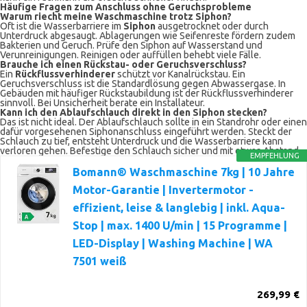
Häufige Fragen zum Anschluss ohne Geruchsprobleme
Warum riecht meine Waschmaschine trotz Siphon?
Oft ist die Wasserbarriere im
Siphon
ausgetrocknet oder durch
Unterdruck abgesaugt. Ablagerungen wie Seifenreste fördern zudem
Bakterien und Geruch. Prüfe den Siphon auf Wasserstand und
Verunreinigungen. Reinigen oder auffüllen behebt viele Fälle.
Brauche ich einen Rückstau- oder Geruchsverschluss?
Ein
Rückflussverhinderer
schützt vor Kanalrückstau. Ein
Geruchsverschluss ist die Standardlösung gegen Abwassergase. In
Gebäuden mit häufiger Rückstaubildung ist der Rückflussverhinderer
sinnvoll. Bei Unsicherheit berate ein Installateur.
Kann ich den Ablaufschlauch direkt in den Siphon stecken?
Das ist nicht ideal. Der Ablaufschlauch sollte in ein Standrohr oder einen
dafür vorgesehenen Siphonanschluss eingeführt werden. Steckt der
Schlauch zu tief, entsteht Unterdruck und die Wasserbarriere kann
verloren gehen. Befestige den Schlauch sicher und mit etwas Abstand.
EMPFEHLUNG
Bomann® Waschmaschine 7kg | 10 Jahre
Motor-Garantie | Invertermotor -
effizient, leise & langlebig | inkl. Aqua-
Stop | max. 1400 U/min | 15 Programme |
LED-Display | Washing Machine | WA
7501 weiß
269,99 €