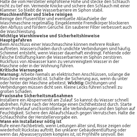
Halte die vom Hersteller empfohlene Höhe und stecke den Schlauch
nicht zu tief ein. Vermeide Knicke und sichere den Schlauch mit einer
Klammer. So bleibt die Wasserbarriere im Siphon stabil.
Maschinenfilter und Siebe reinigen
Reinige den Flusenfilter und eventuelle Ablauf­siebe der
Waschmaschine regelmäßig. Eingeklemmte Fremdkörper blockieren
den Abfluss und fördern Gerüche. Ein sauberer Filter verbessert auch
die Waschleistung.
Wichtige Warnhinweise und Sicherheitshinweise
Hauptgefahren
Beim Anschluss einer Waschmaschine können mehrere Risiken
auftreten. Wasserschäden durch undichte Verbindungen sind häufig.
Schimmel entsteht, wenn Wasser dauerhaft eindringt. Fehlende oder
falsche Entlüftung kann die Wasserbarriere im Siphon zerstören.
Rückfluss von Abwasser kann zu verunreinigtem Wasser in der
Maschine oder in der Wohnung führen.
Kritische Warnungen
Warnung:
Arbeite niemals an elektrischen Anschlüssen, solange die
Maschine eingesteckt ist. Schalte die Sicherung aus, wenn du unter
oder hinter der Maschine arbeitest.
Wichtig:
Dichtungen und
Verbindungen müssen dicht sein. Kleine Lecks führen schnell zu
großen Schäden.
Praxisnahe Sicherheitsmaßnahmen
Installiere ein Absperrventil am Zulauf. So kannst du Wasser schnell
abdrehen. Führe nach der Montage einen Dichtheitstest durch. Starte
einen Probelauf und kontrolliere alle Verbindungen und den Siphon auf
Feuchtigkeit. Sichere den Ablaufschlauch gegen Verrutschen. Halte die
Schlauchhöhe der Herstellervorgabe ein.
Wann ein Installateur nötig ist
Rufe einen Fachbetrieb, wenn Leitungen älter sind, Risse zeigen oder
wiederholt Rückstau auftritt. Bei unklarer Gebäudeentlüftung oder
wenn das Abwassersystem komplex ist, ist Profihilfe sinnvoll. Bei