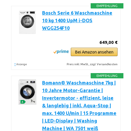
EMPFEHLUNG
Bosch Serie 6 Waschmaschine
10 kg 1400 UpM i-DOS
WGG254F10
649,00 €
Bei Amazon ansehen
*
Preis inkl. MwSt., zzgl. Versandkosten
Anzeige
EMPFEHLUNG
Bomann® Waschmaschine 7kg |
10 Jahre Motor-Garantie |
Invertermotor - effizient, leise
& langlebig | inkl. Aqua-Stop |
max. 1400 U/min | 15 Programme
| LED-Display | Washing
Machine | WA 7501 weiß