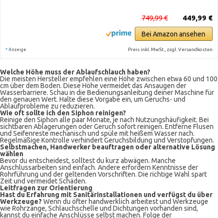
749,99 €
449,99 €
Bei Amazon ansehen
*
Preis inkl. MwSt., zzgl. Versandkosten
Anzeige
Welche Höhe muss der Ablaufschlauch haben?
Die meisten Hersteller empfehlen eine Höhe zwischen etwa 60 und 100
cm über dem Boden. Diese Höhe vermeidet das Ansaugen der
Wasserbarriere. Schau in die Bedienungsanleitung deiner Maschine für
den genauen Wert. Halte diese Vorgabe ein, um Geruchs- und
Ablaufprobleme zu reduzieren.
Wie oft sollte ich den Siphon reinigen?
Reinige den Siphon alle paar Monate, je nach Nutzungshäufigkeit. Bei
sichtbaren Ablagerungen oder Geruch sofort reinigen. Entferne Flusen
und Seifenreste mechanisch und spüle mit heißem Wasser nach.
Regelmäßige Kontrolle verhindert Geruchsbildung und Verstopfungen.
Selbstmachen, Handwerker beauftragen oder alternative Lösung
wählen
Bevor du entscheidest, solltest du kurz abwägen. Manche
Anschlussarbeiten sind einfach. Andere erfordern Kenntnisse der
Rohrführung und der geltenden Vorschriften. Die richtige Wahl spart
Zeit und vermeidet Schäden.
Leitfragen zur Orientierung
Hast du Erfahrung mit Sanitärinstallationen und verfügst du über
Werkzeuge?
Wenn du öfter handwerklich arbeitest und Werkzeuge
wie Rohrzange, Schlauchschelle und Dichtungen vorhanden sind,
kannst du einfache Anschlüsse selbst machen. Folge der