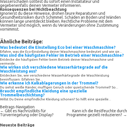
Wasserschäden solltest du sofort einen Installateur und
gegebenenfalls deinen Vermieter informieren.
Konsequenzen bei Nichtbeachtung
Ignorierst du diese Hinweise, drohen teure Reparaturen und
Gesundheitsrisiken durch Schimmel. Schäden an Böden und Wänden
können lange unentdeckt bleiben. Rechtliche Probleme mit dem
Vermieter sind möglich, wenn du Veränderungen ohne Zustimmung
vornimmst.
Ähnliche Beiträge:
Was bedeutet die Einstellung Eco bei einer Waschmaschine?
Erfahre, was die Eco-Einstellung deiner Waschmaschine bedeutet und wie sie...
Was sind die häufigsten Fehler im Betrieb einer Waschmaschine?
Entdecke die häufigsten Fehler beim Betrieb deiner Waschmaschine und
vermeide...
Wie wirken sich verschiedene Wasserhärtegrade auf die
Waschleistung aus?
Entdecken Sie, wie verschiedene Wasserhärtegrade die Waschleistung
beeinflussen. Erfahren Sie...
Wie erkenne ich Kalkablagerungen in der Trommel?
Du siehst weiße Ränder, muffigen Geruch oder quietschende Trommel? So...
Braucht empfindliche Kleidung eine spezielle
Trommelbeschichtung?
Willst Du Deine empfindliche Kleidung schonen? So hilft eine spezielle...
Beitrags-Navigation
←
Gibt es Nachrüstkits für
Kann ich die Restfeuchte durch
Türverriegelung oder Display?
Programme gezielt reduzieren?
→
Neueste Beiträge