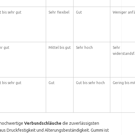
t bis sehr gut
Sehr flexibel
Gut
Weniger anfä
hr gut
Mittel bis gut
Sehr hoch
Sehr
widerstandsf
t bis sehr gut
Gut
Gut bis sehr hoch
Gering bis mi
hochwertige
Verbundschläuche
die zuverlässigsten
aus Druckfestigkeit und Alterungsbeständigkeit. Gummi ist