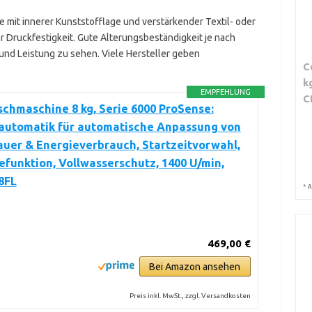
e mit innerer Kunststofflage und verstärkender Textil- oder
er Druckfestigkeit. Gute Alterungsbeständigkeit je nach
und Leistung zu sehen. Viele Hersteller geben
C
k
EMPFEHLUNG
C
hmaschine 8 kg, Serie 6000 ProSense:
utomatik für automatische Anpassung von
uer & Energieverbrauch, Startzeitvorwahl,
funktion, Vollwasserschutz, 1400 U/min,
8FL
*
A
469,00 €
Bei Amazon ansehen
Preis inkl. MwSt., zzgl. Versandkosten