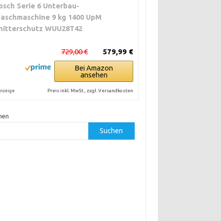
osch Serie 6 Unterbau-
aschmaschine 9 kg 1400 UpM
nitterschutz WUU28T42
729,00 €
579,99 €
Bei Amazon
ansehen
Preis inkl. MwSt., zzgl. Versandkosten
nzeige
hen
Suchen