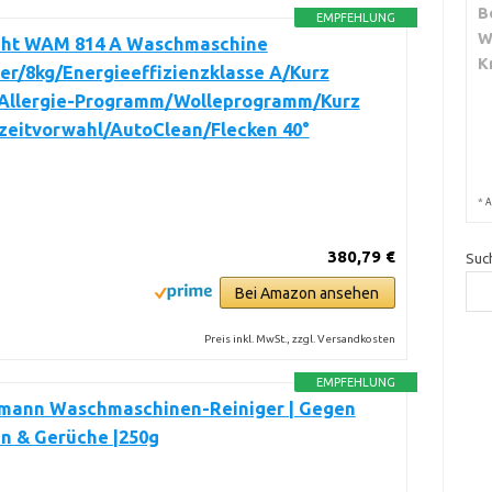
B
EMPFEHLUNG
W
ht WAM 814 A Waschmaschine
K
er/8kg/Energieeffizienzklasse A/Kurz
-Allergie-Programm/Wolleprogramm/Kurz
tzeitvorwahl/AutoClean/Flecken 40°
*
A
380,79 €
Suc
Bei Amazon ansehen
Preis inkl. MwSt., zzgl. Versandkosten
EMPFEHLUNG
kmann Waschmaschinen-Reiniger | Gegen
n & Gerüche |250g