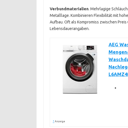
Verbundmaterialien
. Mehrlagige Schläuch
Metalllage. Kombinieren Flexibilität mit hoh
Aufbau. Oft als Kompromiss zwischen Preis 
Lebensdauerangaben.
AEG Wasc
Mengena
Waschda
Nachlege
L6AMZ4
*
Anzeige