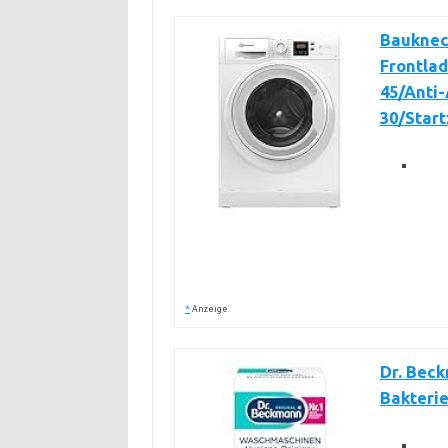
Bauknec
Frontlad
45/Anti
30/Star
*
Anzeige
Dr. Bec
Bakterie