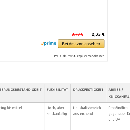
3,79 €
2,35 €
Bei Amazon ansehen
Preis inkl. MwSt., zzgl. Versandkosten
TERUNGSBESTÄNDIGKEIT
FLEXIBILITÄT
DRUCKFESTIGKEIT
ABRIEB /
KNICKANFÄL
ing bis mittel
Hoch, aber
Haushaltsbereich
Empfindlich
knickanfällig
ausreichend
gegenüber K
und UV