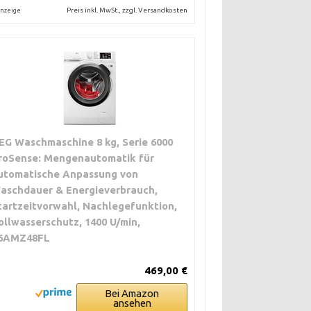
Preis inkl. MwSt., zzgl. Versandkosten
nzeige
EG Waschmaschine 8 kg, Serie 6000
roSense: Mengenautomatik für
utomatische Anpassung von
aschdauer & Energieverbrauch,
tartzeitvorwahl, Nachlegefunktion,
ollwasserschutz, 1400 U/min,
6AMZ48FL
469,00 €
Bei Amazon
ansehen