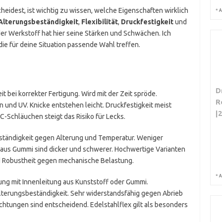
heidest, ist wichtig zu wissen, welche Eigenschaften wirklich
*
A
Alterungsbeständigkeit
,
Flexibilität
,
Druckfestigkeit
und
der Werkstoff hat hier seine Stärken und Schwächen. Ich
die für deine Situation passende Wahl treffen.
D
it bei korrekter Fertigung. Wird mit der Zeit spröde.
R
nd UV. Knicke entstehen leicht. Druckfestigkeit meist
|
C-Schläuchen steigt das Risiko für Lecks.
Beständigkeit gegen Alterung und Temperatur. Weniger
e aus Gummi sind dicker und schwerer. Hochwertige Varianten
und Robustheit gegen mechanische Belastung.
*
A
ung mit Innenleitung aus Kunststoff oder Gummi.
lterungsbeständigkeit. Sehr widerstandsfähig gegen Abrieb
chtungen sind entscheidend. Edelstahlflex gilt als besonders