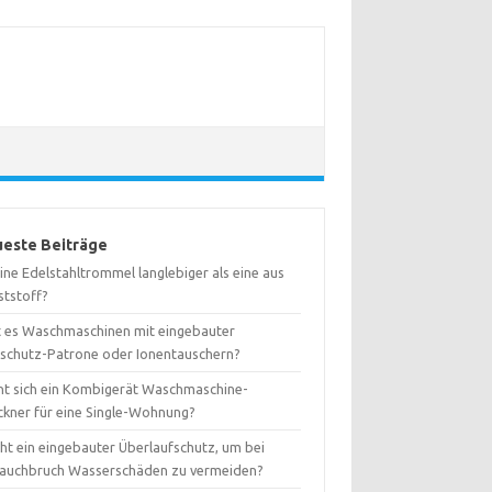
este Beiträge
eine Edelstahltrommel langlebiger als eine aus
ststoff?
t es Waschmaschinen mit eingebauter
kschutz-Patrone oder Ionentauschern?
nt sich ein Kombigerät Waschmaschine-
ckner für eine Single-Wohnung?
ht ein eingebauter Überlaufschutz, um bei
lauchbruch Wasserschäden zu vermeiden?