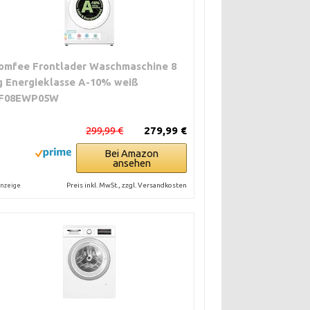
omfee Frontlader Waschmaschine 8
g Energieklasse A-10% weiß
F08EWP05W
299,99 €
279,99 €
Bei Amazon
ansehen
Preis inkl. MwSt., zzgl. Versandkosten
nzeige