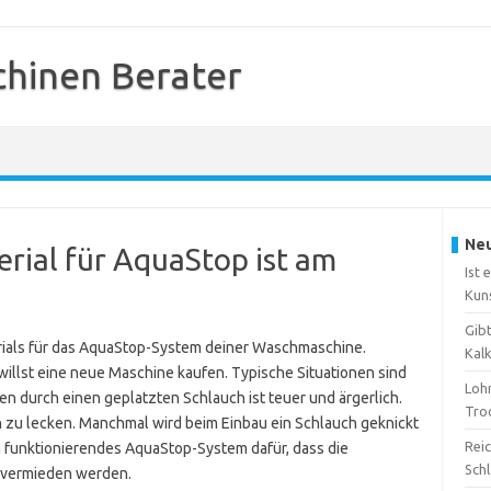
hinen Berater
Neu
rial für AquaStop ist am
Ist 
Kun
Gib
rials für das AquaStop-System deiner Waschmaschine.
Kal
 willst eine neue Maschine kaufen. Typische Situationen sind
Loh
en durch einen geplatzten Schlauch ist teuer und ärgerlich.
Tro
 zu lecken. Manchmal wird beim Einbau ein Schlauch geknickt
Reic
ein funktionierendes AquaStop-System dafür, dass die
Sch
 vermieden werden.