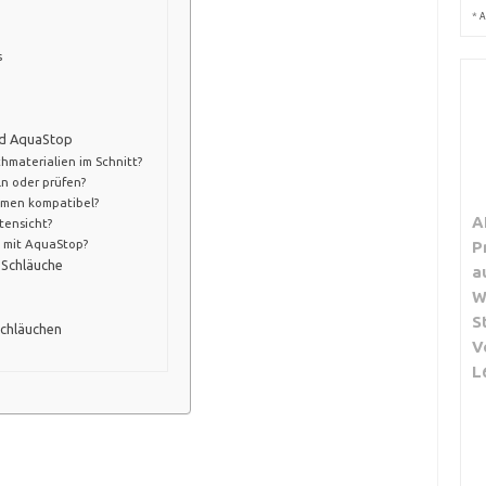
*
A
s
nd AquaStop
hmaterialien im Schnitt?
ln oder prüfen?
emen kompatibel?
A
tensicht?
e mit AquaStop?
P
-Schläuche
a
W
S
chläuchen
V
L