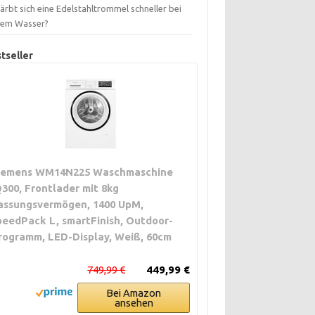
ärbt sich eine Edelstahltrommel schneller bei
tem Wasser?
tseller
iemens WM14N225 Waschmaschine
Q300, Frontlader mit 8kg
assungsvermögen, 1400 UpM,
peedPack L, smartFinish, Outdoor-
rogramm, LED-Display, Weiß, 60cm
749,99 €
449,99 €
Bei Amazon
ansehen