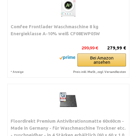
Comfee Frontlader Waschmaschine 8 kg
Energieklasse A-10% weiß CF08EWP05W
299,99 €
279,99 €
Bei Amazon
ansehen
*
Preis inkl. MwSt., zzgl. Versandkosten
Anzeige
Floordirekt Premium Antivibrationsmatte 60x60cm -
Made in Germany - für Waschmaschine Trockner etc.
- zuschneidbar - in 4 Stärken erhältlich (60 x 60 x 1,0