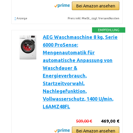
Bei Amazon ansehen
*
Preis inkl. MwSt., zzgl. Versandkosten
Anzeige
EMPFEHLUNG
AEG Waschmaschine 8 kg, Serie
6000 ProSense:
Mengenautomatik für
automatische Anpassung von
Waschdauer &
Energieverbrauch,
Startzeitvorwahl,
Nachlegefunktion,
Vollwasserschutz, 1400 U/min,
L6AMZ48FL
509,00 €
469,00 €
Bei Amazon ansehen