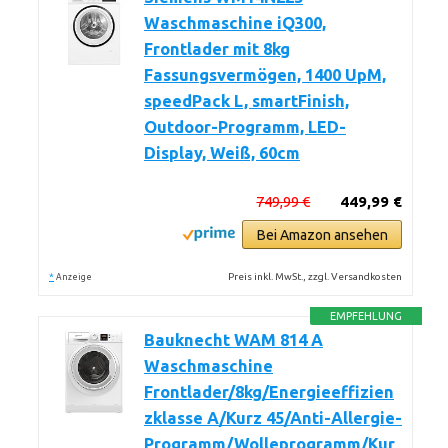
Waschmaschine iQ300,
Frontlader mit 8kg
Fassungsvermögen, 1400 UpM,
speedPack L, smartFinish,
Outdoor-Programm, LED-
Display, Weiß, 60cm
749,99 €
449,99 €
Bei Amazon ansehen
*
Preis inkl. MwSt., zzgl. Versandkosten
Anzeige
EMPFEHLUNG
Bauknecht WAM 814 A
Waschmaschine
Frontlader/8kg/Energieeffizien
zklasse A/Kurz 45/Anti-Allergie-
Programm/Wolleprogramm/Kur