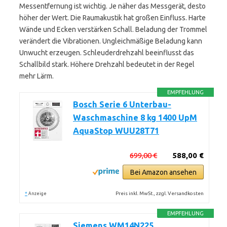
Messentfernung ist wichtig. Je näher das Messgerät, desto
höher der Wert. Die Raumakustik hat großen Einfluss. Harte
Wände und Ecken verstärken Schall. Beladung der Trommel
verändert die Vibrationen. Ungleichmäßige Beladung kann
Unwucht erzeugen. Schleuderdrehzahl beeinflusst das
Schallbild stark. Höhere Drehzahl bedeutet in der Regel
mehr Lärm.
EMPFEHLUNG
Bosch Serie 6 Unterbau-
Waschmaschine 8 kg 1400 UpM
AquaStop WUU28T71
699,00 €
588,00 €
Bei Amazon ansehen
*
Preis inkl. MwSt., zzgl. Versandkosten
Anzeige
EMPFEHLUNG
Siemens WM14N225