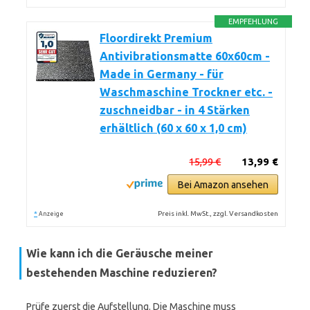
EMPFEHLUNG
Floordirekt Premium
Antivibrationsmatte 60x60cm -
Made in Germany - für
Waschmaschine Trockner etc. -
zuschneidbar - in 4 Stärken
erhältlich (60 x 60 x 1,0 cm)
15,99 €
13,99 €
Bei Amazon ansehen
*
Preis inkl. MwSt., zzgl. Versandkosten
Anzeige
Wie kann ich die Geräusche meiner
bestehenden Maschine reduzieren?
Prüfe zuerst die Aufstellung. Die Maschine muss