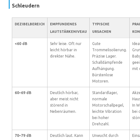
Schleudern
DEZIBELBEREICH
EMPFUNDENES
TYPISCHE
PRA
LAUTSTÄRKENIVEAU
URSACHEN
KON
<60 dB
Sehr leise. Oft nur
Gute
Idea
leicht hörbar in
Trommelisolierung.
Grun
direkter Nähe.
Präzise Lager.
Bab
Schalldämpfende
gee
Aufhängung.
mit
Bürstenlose
Motoren.
60–69 dB
Deutlich hörbar,
Standardlager,
Akze
aber meist nicht
normale
Haus
störend in
Motorschallpegel,
In 
Nebenräumen.
leichte Vibration
bei 
bei hoher
stör
Drehzahl.
70–79 dB
Deutlich laut. Kann
Unwucht durch
Eins