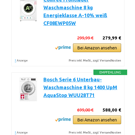
Waschmaschine 8 kg
Energieklasse A-10% weiß
CF08EWP05W
299,99 €
279,99 €
Bei Amazon ansehen
*
Preis inkl. MwSt., zzgl. Versandkosten
Anzeige
EMPFEHLUNG
Bosch Serie 6 Unterbau-
Waschmaschine 8 kg 1400 UpM
AquaStop WUU28T71
699,00 €
588,00 €
Bei Amazon ansehen
*
Preis inkl. MwSt., zzgl. Versandkosten
Anzeige