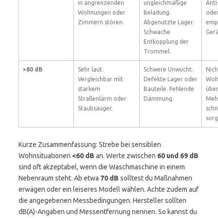
in angrenzenden
ungleichmäßige
Anti
Wohnungen oder
Beladung.
ode
Zimmern stören.
Abgenutzte Lager.
empf
Schwache
Gerä
Entkopplung der
Trommel.
>80 dB
Sehr laut.
Schwere Unwucht.
Nich
Vergleichbar mit
Defekte Lager oder
Woh
starkem
Bauteile. Fehlende
über
Straßenlärm oder
Dämmung.
Meh
Staubsauger.
schn
sorg
Kurze Zusammenfassung: Strebe bei sensiblen
Wohnsituationen
<60 dB
an. Werte zwischen
60 und 69 dB
sind oft akzeptabel, wenn die Waschmaschine in einem
Nebenraum steht. Ab etwa
70 dB
solltest du Maßnahmen
erwägen oder ein leiseres Modell wählen. Achte zudem auf
die angegebenen Messbedingungen. Hersteller sollten
dB(A)-Angaben und Messentfernung nennen. So kannst du