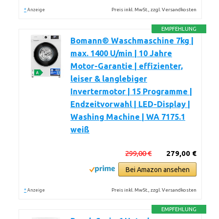
*
Preis inkl. MwSt., zzgl. Versandkosten
Anzeige
EMPFEHLUNG
Bomann® Waschmaschine 7kg |
max. 1400 U/min | 10 Jahre
Motor-Garantie | effizienter,
leiser & langlebiger
Invertermotor | 15 Programme |
Endzeitvorwahl | LED-Display |
Washing Machine | WA 7175.1
weiß
299,00 €
279,00 €
Bei Amazon ansehen
*
Preis inkl. MwSt., zzgl. Versandkosten
Anzeige
EMPFEHLUNG