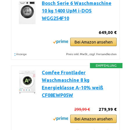
Bosch Serie 6 Waschmaschine
10 kg 1400 UpM i-DOS
WGG254F10
649,00 €
Bei Amazon ansehen
*
Preis inkl. MwSt., zzgl. Versandkosten
Anzeige
EMPFEHLUNG
Comfee Frontlader
Waschmaschine 8 kg
Energieklasse A-10% weiß
CF08EWP05W
299,99 €
279,99 €
Bei Amazon ansehen