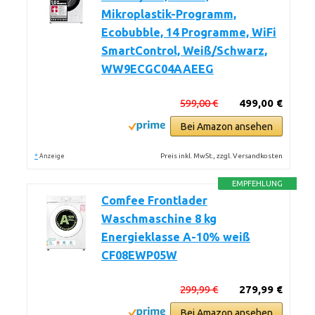
Mikroplastik-Programm,
Ecobubble, 14 Programme, WiFi
SmartControl, Weiß/Schwarz,
WW9ECGC04AAEEG
599,00 €
499,00 €
Bei Amazon ansehen
*
Preis inkl. MwSt., zzgl. Versandkosten
Anzeige
EMPFEHLUNG
Comfee Frontlader
Waschmaschine 8 kg
Energieklasse A-10% weiß
CF08EWP05W
299,99 €
279,99 €
Bei Amazon ansehen