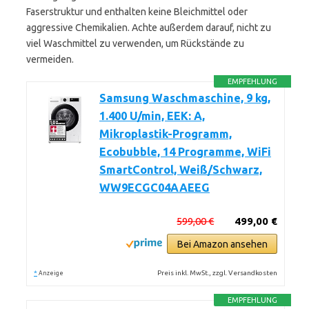
Faserstruktur und enthalten keine Bleichmittel oder
aggressive Chemikalien. Achte außerdem darauf, nicht zu
viel Waschmittel zu verwenden, um Rückstände zu
vermeiden.
EMPFEHLUNG
Samsung Waschmaschine, 9 kg,
1.400 U/min, EEK: A,
Mikroplastik-Programm,
Ecobubble, 14 Programme, WiFi
SmartControl, Weiß/Schwarz,
WW9ECGC04AAEEG
599,00 €
499,00 €
Bei Amazon ansehen
*
Preis inkl. MwSt., zzgl. Versandkosten
Anzeige
EMPFEHLUNG