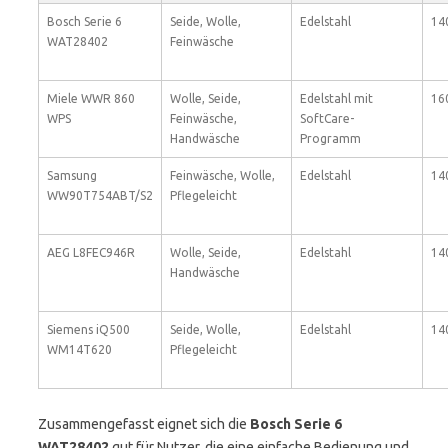
Bosch Serie 6
Seide, Wolle,
Edelstahl
14
WAT28402
Feinwäsche
Miele WWR 860
Wolle, Seide,
Edelstahl mit
16
WPS
Feinwäsche,
SoftCare-
Handwäsche
Programm
Samsung
Feinwäsche, Wolle,
Edelstahl
14
WW90T754ABT/S2
Pflegeleicht
AEG L8FEC946R
Wolle, Seide,
Edelstahl
14
Handwäsche
Siemens iQ500
Seide, Wolle,
Edelstahl
14
WM14T620
Pflegeleicht
Zusammengefasst eignet sich die
Bosch Serie 6
WAT28402
gut für Nutzer, die eine einfache Bedienung und