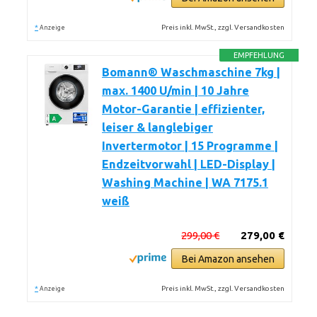
*
Preis inkl. MwSt., zzgl. Versandkosten
Anzeige
EMPFEHLUNG
Bomann® Waschmaschine 7kg |
max. 1400 U/min | 10 Jahre
Motor-Garantie | effizienter,
leiser & langlebiger
Invertermotor | 15 Programme |
Endzeitvorwahl | LED-Display |
Washing Machine | WA 7175.1
weiß
299,00 €
279,00 €
Bei Amazon ansehen
*
Preis inkl. MwSt., zzgl. Versandkosten
Anzeige