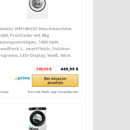
iemens WM14N225 Waschmaschine
Q300, Frontlader mit 8kg
assungsvermögen, 1400 UpM,
peedPack L, smartFinish, Outdoor-
rogramm, LED-Display, Weiß, 60cm
749,99 €
449,99 €
Bei Amazon
ansehen
Preis inkl. MwSt., zzgl. Versandkosten
nzeige