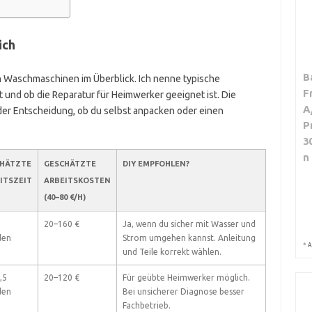
ich
B
an Waschmaschinen im Überblick. Ich nenne typische
F
lt und ob die Reparatur für Heimwerker geeignet ist. Die
A
 der Entscheidung, ob du selbst anpacken oder einen
P
3
n
HÄTZTE
GESCHÄTZTE
DIY EMPFOHLEN?
ITSZEIT
ARBEITSKOSTEN
(40–80 €/H)
20–160 €
Ja, wenn du sicher mit Wasser und
den
Strom umgehen kannst. Anleitung
*
A
und Teile korrekt wählen.
,5
20–120 €
Für geübte Heimwerker möglich.
den
Bei unsicherer Diagnose besser
Fachbetrieb.