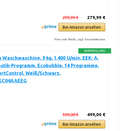
299,99 €
279,99 €
Bei Amazon ansehen
Preis inkl. MwSt., zzgl. Versandkosten
EMPFEHLUNG
Waschmaschine, 9 kg, 1.400 U/min, EEK: A,
astik-Programm, Ecobubble, 14 Programme,
artControl, Weiß/Schwarz,
GC04AAEEG
599,00 €
499,00 €
Bei Amazon ansehen