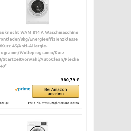
auknecht WAM 814 A Waschmaschine
rontlader/8kg/Energieeffizienzklasse
/Kurz 45/Anti-Allergie-
rogramm/Wolleprogramm/Kurz
0/Startzeitvorwahl/AutoClean/Flecke
 40°
380,79 €
Bei Amazon
ansehen
Preis inkl. MwSt., zzgl. Versandkosten
nzeige