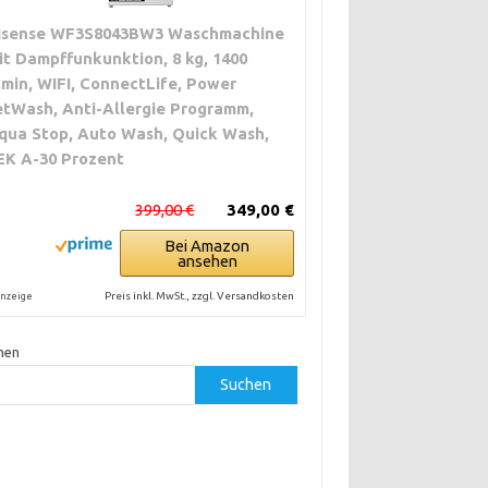
isense WF3S8043BW3 Waschmachine
it Dampffunkunktion, 8 kg, 1400
,min, WIFI, ConnectLife, Power
etWash, Anti-Allergie Programm,
qua Stop, Auto Wash, Quick Wash,
EK A-30 Prozent
399,00 €
349,00 €
Bei Amazon
ansehen
Preis inkl. MwSt., zzgl. Versandkosten
nzeige
hen
Suchen