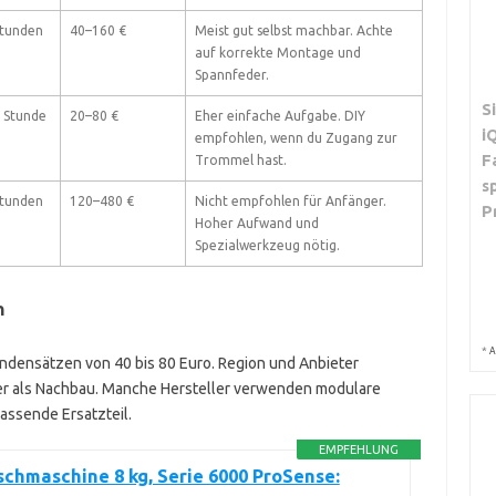
Stunden
40–160 €
Meist gut selbst machbar. Achte
auf korrekte Montage und
Spannfeder.
S
 Stunde
20–80 €
Eher einfache Aufgabe. DIY
i
empfohlen, wenn du Zugang zur
F
Trommel hast.
s
Stunden
120–480 €
Nicht empfohlen für Anfänger.
P
Hoher Aufwand und
Spezialwerkzeug nötig.
n
*
A
undensätzen von 40 bis 80 Euro. Region und Anbieter
urer als Nachbau. Manche Hersteller verwenden modulare
assende Ersatzteil.
EMPFEHLUNG
hmaschine 8 kg, Serie 6000 ProSense: