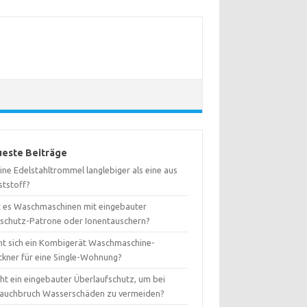
este Beiträge
eine Edelstahltrommel langlebiger als eine aus
ststoff?
t es Waschmaschinen mit eingebauter
kschutz-Patrone oder Ionentauschern?
nt sich ein Kombigerät Waschmaschine-
ckner für eine Single-Wohnung?
ht ein eingebauter Überlaufschutz, um bei
lauchbruch Wasserschäden zu vermeiden?