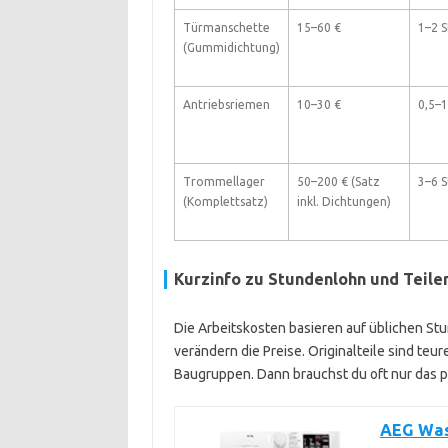
Türmanschette
15–60 €
1–2 
(Gummidichtung)
Antriebsriemen
10–30 €
0,5–1
Trommellager
50–200 € (Satz
3–6 
(Komplettsatz)
inkl. Dichtungen)
Kurzinfo zu Stundenlohn und Teile
Die Arbeitskosten basieren auf üblichen St
verändern die Preise. Originalteile sind te
Baugruppen. Dann brauchst du oft nur das p
AEG Wasc