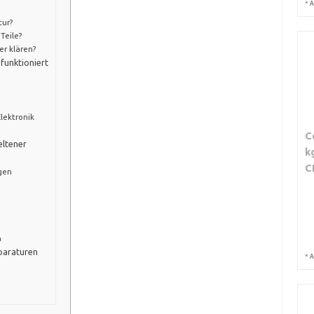
*
A
tur?
Teile?
er klären?
funktioniert
lektronik
C
eltener
k
C
gen
n
n
paraturen
*
A