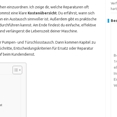
Verf
achen einzuordnen. Ich zeige dir, welche Reparaturen oft
har
kommst eine klare
Kostenübersicht
. Du erfährst, wann sich
n ein Austausch sinnvoller ist. Außerdem gibt es praktische
Bes
durchführen kannst. Am Ende findest du einfache, effektive
 und verlängerst die Lebenszeit deiner Maschine.
 für Pumpen- und Türschlosstausch. Dann kommen Kapitel zu
hritte, Entscheidungskriterien für Ersatz oder Reparatur
uf beim Kundendienst.
B
1
e
I
E
W
st