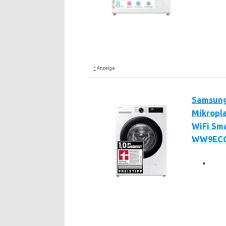
*
Anzeige
Samsung 
Mikropl
WiFi Sm
WW9EC