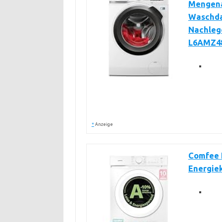
Mengena
Waschda
Nachlege
L6AMZ4
*
Anzeige
Comfee 
Energie