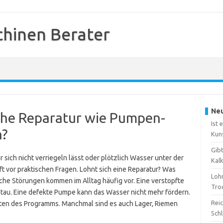
hinen Berater
Neu
sche Reparatur wie Pumpen-
Ist 
h?
Kun
Gib
sich nicht verriegeln lässt oder plötzlich Wasser unter der
Kal
oft vor praktischen Fragen. Lohnt sich eine Reparatur? Was
Loh
che Störungen kommen im Alltag häufig vor. Eine verstopfte
Tro
tau. Eine defekte Pumpe kann das Wasser nicht mehr fördern.
Reic
rten des Programms. Manchmal sind es auch Lager, Riemen
Sch