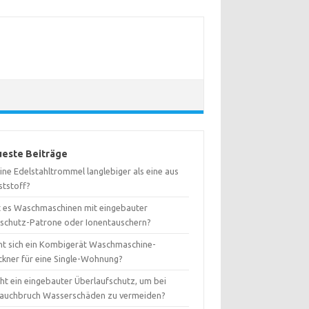
este Beiträge
eine Edelstahltrommel langlebiger als eine aus
ststoff?
t es Waschmaschinen mit eingebauter
kschutz-Patrone oder Ionentauschern?
nt sich ein Kombigerät Waschmaschine-
ckner für eine Single-Wohnung?
ht ein eingebauter Überlaufschutz, um bei
lauchbruch Wasserschäden zu vermeiden?