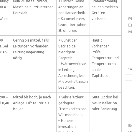
hnung:
Kein Zusatzaufwand,
+ Einfach, keine
Standardmäßig
00 =
Maschine nutzt internen
Änderungen an
bei den meisten
Heizstab
der Haustechnik.
Geräten
M
kWh ≈
– Stromintensiv,
vorhanden
E
teurer bei hohem
Strompreis.
M
00 =
Gering bis mittel, falls
+ Günstiger
Häufig
. Bei
Leitungen vorhanden.
Betrieb bei
vorhanden.
 ≈
46
Leitungsanpassung
niedrigem
Prüfe
nötig.
Gaspreis.
Temperatur und
– Wärmeverluste
Temperaturen
*
A
in Leitung,
an der
Abrechnung bei
Zapfstelle
Mietverhältnissen
beachten.
200 =
Mittel bis hoch, je nach
+ Sehr effizient,
Gute Option bei
i 0,40
Anlage. Oft teurer als
geringere
Neuinstallation
Boiler.
Stromkosten pro
oder Sanierung
Wärmeeinheit.
– Höhere
B
Investition,