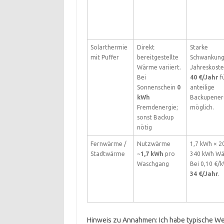
Solarthermie
Direkt
Starke
mit Puffer
bereitgestellte
Schwankung
Wärme variiert.
Jahreskost
Bei
40 €/Jahr
f
Sonnenschein
0
anteilige
kWh
Backupener
Fremdenergie;
möglich.
sonst Backup
nötig
Fernwärme /
Nutzwärme
1,7 kWh × 2
Stadtwärme
~
1,7 kWh
pro
340 kWh Wä
Waschgang
Bei 0,10 €/
34 €/Jahr
.
Hinweis zu Annahmen: Ich habe typische Wer