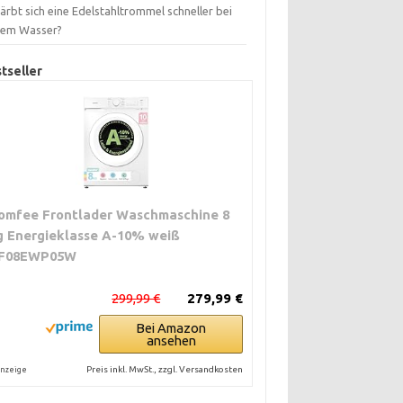
ärbt sich eine Edelstahltrommel schneller bei
tem Wasser?
tseller
omfee Frontlader Waschmaschine 8
g Energieklasse A-10% weiß
F08EWP05W
299,99 €
279,99 €
Bei Amazon
ansehen
Preis inkl. MwSt., zzgl. Versandkosten
nzeige