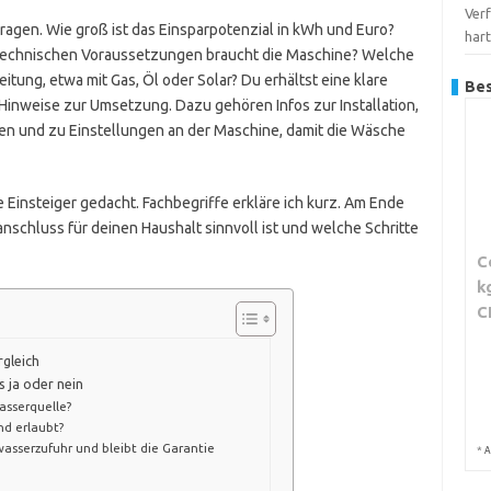
Verf
Fragen. Wie groß ist das Einsparpotenzial in kWh und Euro?
har
technischen Voraussetzungen braucht die Maschine? Welche
tung, etwa mit Gas, Öl oder Solar? Du erhältst eine klare
Bes
Hinweise zur Umsetzung. Dazu gehören Infos zur Installation,
n und zu Einstellungen an der Maschine, damit die Wäsche
e Einsteiger gedacht. Fachbegriffe erkläre ich kurz. Am Ende
schluss für deinen Haushalt sinnvoll ist und welche Schritte
C
k
C
gleich
 ja oder nein
asserquelle?
nd erlaubt?
sserzufuhr und bleibt die Garantie
*
A