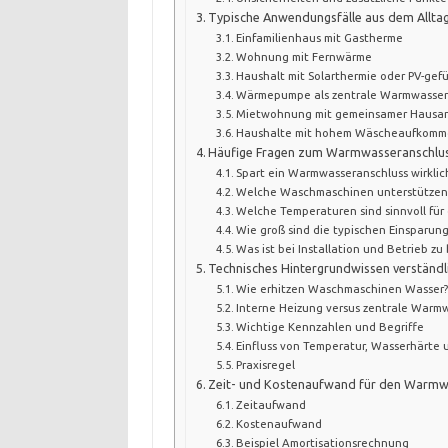
Typische Anwendungsfälle aus dem Allta
Einfamilienhaus mit Gastherme
Wohnung mit Fernwärme
Haushalt mit Solarthermie oder PV-ge
Wärmepumpe als zentrale Warmwasser
Mietwohnung mit gemeinsamer Hausa
Haushalte mit hohem Wäscheaufkom
Häufige Fragen zum Warmwasseranschlu
Spart ein Warmwasseranschluss wirklic
Welche Waschmaschinen unterstützen
Welche Temperaturen sind sinnvoll fü
Wie groß sind die typischen Einsparun
Was ist bei Installation und Betrieb z
Technisches Hintergrundwissen verständli
Wie erhitzen Waschmaschinen Wasser
Interne Heizung versus zentrale Warm
Wichtige Kennzahlen und Begriffe
Einfluss von Temperatur, Wasserhärte 
Praxisregel
Zeit- und Kostenaufwand für den Warmw
Zeitaufwand
Kostenaufwand
Beispiel Amortisationsrechnung