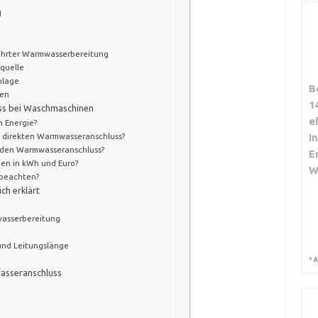
g
führter Warmwasserbereitung
quelle
nlage
B
men
1
ss bei Waschmaschinen
e
h Energie?
I
 direkten Warmwasseranschluss?
r den Warmwasseranschluss?
E
gen in kWh und Euro?
W
u beachten?
ch erklärt
?
wasserbereitung
und Leitungslänge
*
A
asseranschluss