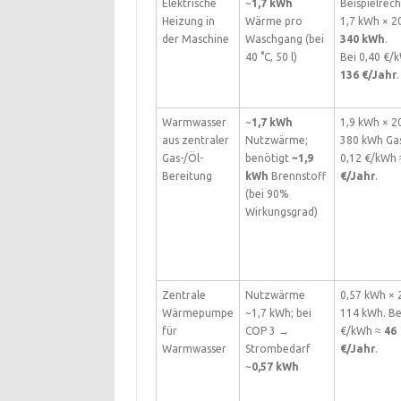
Elektrische
~
1,7 kWh
Beispielrec
Heizung in
Wärme pro
1,7 kWh × 2
der Maschine
Waschgang (bei
340 kWh
.
40 °C, 50 l)
Bei 0,40 €/
136 €/Jahr
.
Warmwasser
~
1,7 kWh
1,9 kWh × 2
aus zentraler
Nutzwärme;
380 kWh Gas
Gas-/Öl-
benötigt
~1,9
0,12 €/kWh
Bereitung
kWh
Brennstoff
€/Jahr
.
(bei 90%
Wirkungsgrad)
Zentrale
Nutzwärme
0,57 kWh × 
Wärmepumpe
~1,7 kWh; bei
114 kWh. Be
für
COP 3 →
€/kWh ≈
46
Warmwasser
Strombedarf
€/Jahr
.
~
0,57 kWh