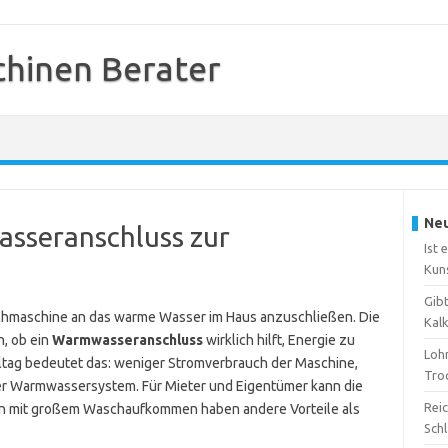
hinen Berater
Neu
asseranschluss zur
Ist 
Kun
Gib
chmaschine an das warme Wasser im Haus anzuschließen. Die
Kal
n, ob ein
Warmwasseranschluss
wirklich hilft, Energie zu
Loh
lltag bedeutet das: weniger Stromverbrauch der Maschine,
Tro
r Warmwassersystem. Für Mieter und Eigentümer kann die
Reic
ien mit großem Waschaufkommen haben andere Vorteile als
Sch