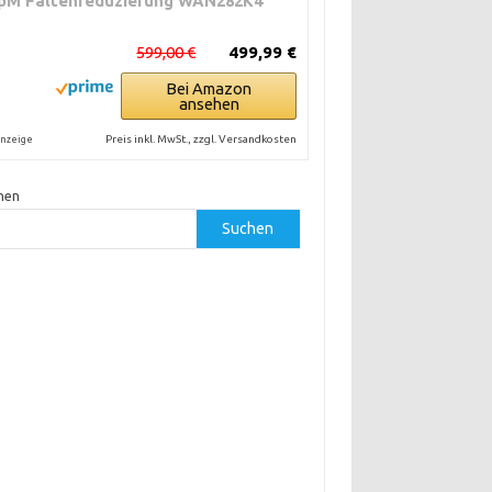
pM Faltenreduzierung WAN282K4
599,00 €
499,99 €
Bei Amazon
ansehen
Preis inkl. MwSt., zzgl. Versandkosten
nzeige
hen
Suchen