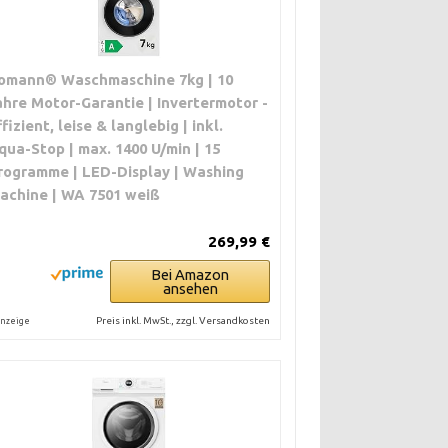
omann® Waschmaschine 7kg | 10
ahre Motor-Garantie | Invertermotor -
ffizient, leise & langlebig | inkl.
qua-Stop | max. 1400 U/min | 15
rogramme | LED-Display | Washing
achine | WA 7501 weiß
269,99 €
Bei Amazon
ansehen
Preis inkl. MwSt., zzgl. Versandkosten
nzeige