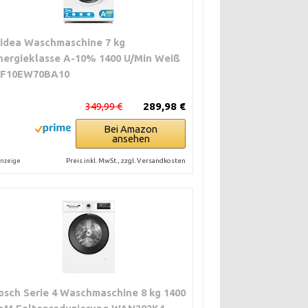
idea Waschmaschine 7 kg
nergieklasse A-10% 1400 U/Min Weiß
F10EW70BA10
349,99 €
289,98 €
Bei Amazon
ansehen
Preis inkl. MwSt., zzgl. Versandkosten
nzeige
osch Serie 4 Waschmaschine 8 kg 1400