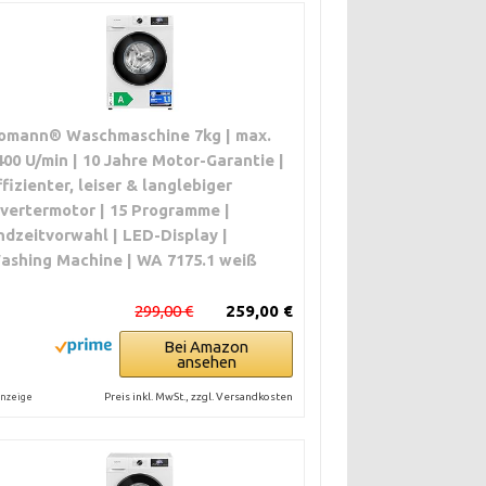
omann® Waschmaschine 7kg | max.
400 U/min | 10 Jahre Motor-Garantie |
ffizienter, leiser & langlebiger
nvertermotor | 15 Programme |
ndzeitvorwahl | LED-Display |
ashing Machine | WA 7175.1 weiß
299,00 €
259,00 €
Bei Amazon
ansehen
Preis inkl. MwSt., zzgl. Versandkosten
nzeige