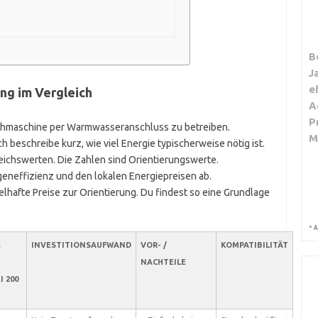
B
J
e
ng im Vergleich
A
P
Waschmaschine per Warmwasseranschluss zu betreiben.
M
ch beschreibe kurz, wie viel Energie typischerweise nötig ist.
leichswerten. Die Zahlen sind Orientierungswerte.
eneffizienz und den lokalen Energiepreisen ab.
lhafte Preise zur Orientierung. Du findest so eine Grundlage
*
A
E
INVESTITIONSAUFWAND
VOR- /
KOMPATIBILITÄT
NACHTEILE
I 200