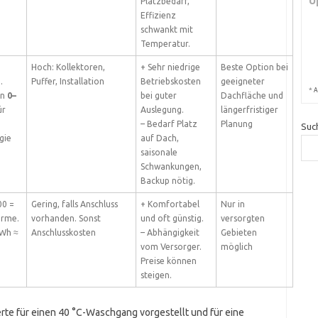
U
Platzbedarf,
Effizienz
schwankt mit
Temperatur.
Hoch: Kollektoren,
+ Sehr niedrige
Beste Option bei
.
Puffer, Installation
Betriebskosten
geeigneter
*
A
en
0–
bei guter
Dachfläche und
ür
Auslegung.
längerfristiger
– Bedarf Platz
Planung
Suc
gie
auf Dach,
saisonale
Schwankungen,
Backup nötig.
00 =
Gering, falls Anschluss
+ Komfortabel
Nur in
rme.
vorhanden. Sonst
und oft günstig.
versorgten
kWh ≈
Anschlusskosten
– Abhängigkeit
Gebieten
vom Versorger.
möglich
Preise können
steigen.
te für einen 40 °C-Waschgang vorgestellt und für eine