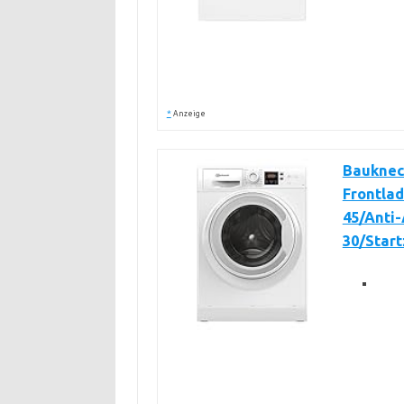
*
Anzeige
Bauknec
Frontlad
45/Anti
30/Star