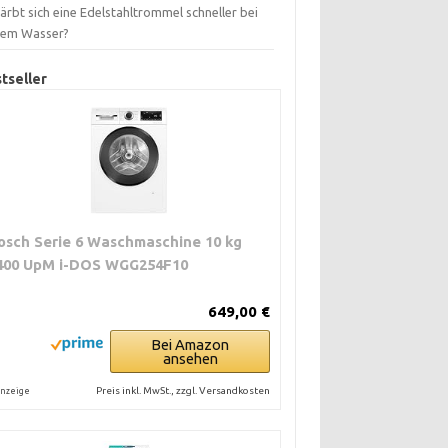
ärbt sich eine Edelstahltrommel schneller bei
tem Wasser?
tseller
osch Serie 6 Waschmaschine 10 kg
400 UpM i-DOS WGG254F10
649,00 €
Bei Amazon
ansehen
Preis inkl. MwSt., zzgl. Versandkosten
nzeige