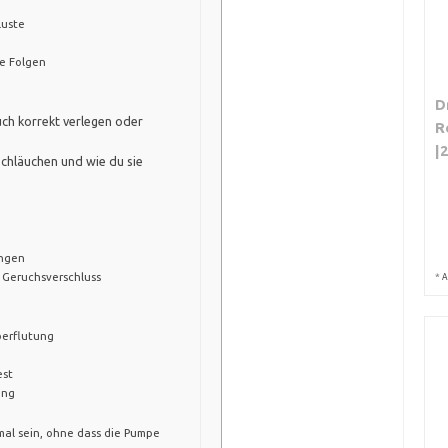
luste
he Folgen
D
uch korrekt verlegen oder
R
|
chläuchen und wie du sie
ängen
 Geruchsverschluss
*
A
erflutung
est
ung
mal sein, ohne dass die Pumpe