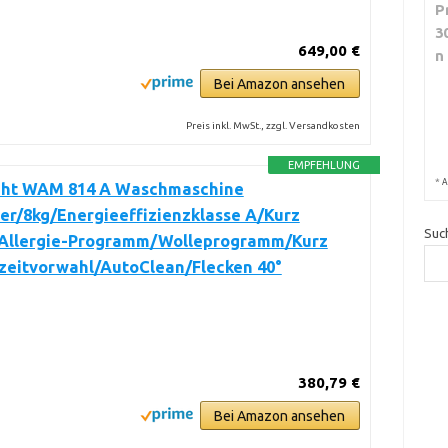
P
3
649,00 €
n
Bei Amazon ansehen
Preis inkl. MwSt., zzgl. Versandkosten
EMPFEHLUNG
*
A
ht WAM 814 A Waschmaschine
er/8kg/Energieeffizienzklasse A/Kurz
Suc
-Allergie-Programm/Wolleprogramm/Kurz
tzeitvorwahl/AutoClean/Flecken 40°
380,79 €
Bei Amazon ansehen