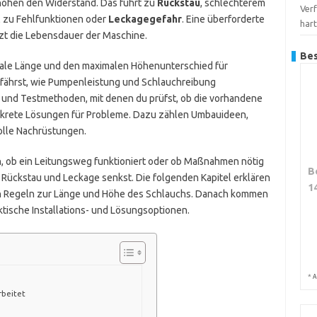
höhen den Widerstand. Das führt zu
Rückstau
, schlechterem
Verf
l zu Fehlfunktionen oder
Leckagegefahr
. Eine überforderte
har
rzt die Lebensdauer der Maschine.
Bes
ximale Länge und den maximalen Höhenunterschied für
rfährst, wie Pumpenleistung und Schlauchreibung
und Testmethoden, mit denen du prüfst, ob die vorhandene
onkrete Lösungen für Probleme. Dazu zählen Umbauideen,
olle Nachrüstungen.
n, ob ein Leitungsweg funktioniert oder ob Maßnahmen nötig
B
on Rückstau und Leckage senkst. Die folgenden Kapitel erklären
1
en Regeln zur Länge und Höhe des Schlauchs. Danach kommen
tische Installations- und Lösungsoptionen.
*
A
rbeitet