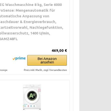
EG Waschmaschine 8 kg, Serie 6000
roSense: Mengenautomatik für
utomatische Anpassung von
aschdauer & Energieverbrauch,
tartzeitvorwahl, Nachlegefunktion,
ollwasserschutz, 1400 U/min,
6AMZ48FL
469,00 €
Bei Amazon
ansehen
Preis inkl. MwSt., zzgl. Versandkosten
nzeige