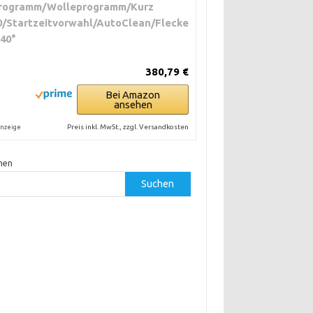
rogramm/Wolleprogramm/Kurz
0/Startzeitvorwahl/AutoClean/Flecke
 40°
380,79 €
Bei Amazon
ansehen
Preis inkl. MwSt., zzgl. Versandkosten
nzeige
hen
Suchen