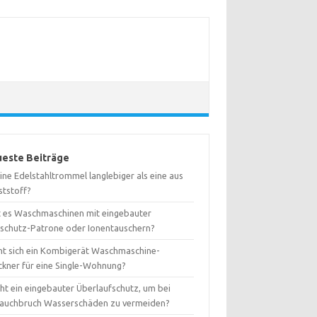
este Beiträge
eine Edelstahltrommel langlebiger als eine aus
ststoff?
t es Waschmaschinen mit eingebauter
kschutz-Patrone oder Ionentauschern?
nt sich ein Kombigerät Waschmaschine-
ckner für eine Single-Wohnung?
ht ein eingebauter Überlaufschutz, um bei
lauchbruch Wasserschäden zu vermeiden?