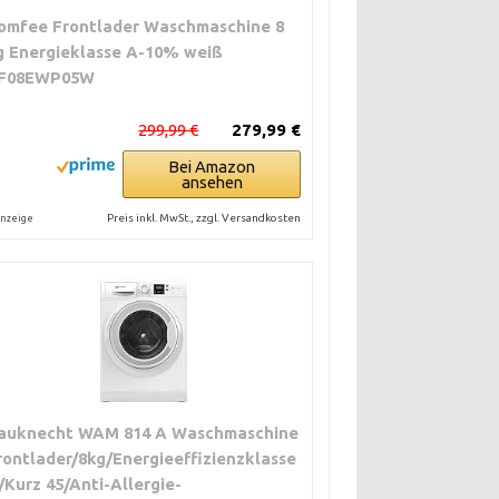
omfee Frontlader Waschmaschine 8
g Energieklasse A-10% weiß
F08EWP05W
299,99 €
279,99 €
Bei Amazon
ansehen
Preis inkl. MwSt., zzgl. Versandkosten
nzeige
auknecht WAM 814 A Waschmaschine
rontlader/8kg/Energieeffizienzklasse
/Kurz 45/Anti-Allergie-