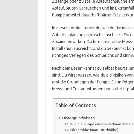
Zu lange oder zu steile Ablaufschläuche er
Ablauf, lauten Geräuschen und im Extremfal
Pumpe arbeitet dauerhaft härter. Das verkü
In diesem Artikel lernst du, wie du die ma
Ablaufschläuche praktisch einschätzt. Du e
zusammenwirken. Du lernst einfache Mess- 
Installation ausreicht. Und du bekommst k
richtiges Verlegen des Schlauchs und sinnv
Nach dem Lesen kannst du selbst beurteile
sind. Du wirst wissen, wie du die Risiken v
erst die Grundlagen der Pumpe. Dann folg
Mess- und Testanleitungen und zuletzt prak
Table of Contents
Hintergrundwissen
Wie die Pumpe einer Waschmaschine a
Förderhöhe (max. Druckhöhe)