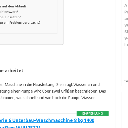
A
e auf den Ablauf?
P
ehlenswert?
pe einsetzen?
a
ng ein Problem verursacht?
W
S
V
L
e arbeitet
*
A
er Maschine in die Hausleitung. Sie saugt Wasser an und
istung einer Pumpe wird über zwei Größen beschrieben. Das
estimmen, wie schnell und wie hoch die Pumpe Wasser
EMPFEHLUNG
erie 6 Unterbau-Waschmaschine 8 kg 1400
uaStop WUU28T71