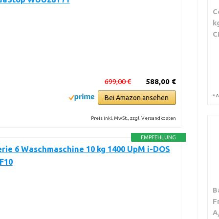
C
k
C
699,00 €
588,00 €
*
A
Bei Amazon ansehen
Preis inkl. MwSt., zzgl. Versandkosten
EMPFEHLUNG
erie 6 Waschmaschine 10 kg 1400 UpM i-DOS
F10
B
F
A