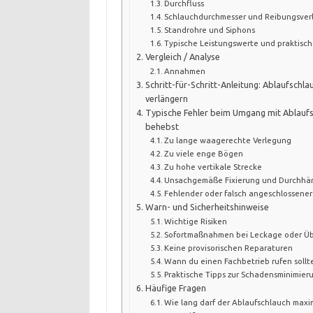
Durchfluss
Schlauchdurchmesser und Reibungsver
Standrohre und Siphons
Typische Leistungswerte und praktisc
Vergleich / Analyse
Annahmen
Schritt-für-Schritt-Anleitung: Ablaufschla
verlängern
Typische Fehler beim Umgang mit Ablaufs
behebst
Zu lange waagerechte Verlegung
Zu viele enge Bögen
Zu hohe vertikale Strecke
Unsachgemäße Fixierung und Durchh
Fehlender oder falsch angeschlossener
Warn- und Sicherheitshinweise
Wichtige Risiken
Sofortmaßnahmen bei Leckage oder Üb
Keine provisorischen Reparaturen
Wann du einen Fachbetrieb rufen sollt
Praktische Tipps zur Schadensminimier
Häufige Fragen
Wie lang darf der Ablaufschlauch maxi