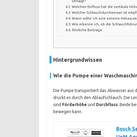
versagt?
Welchen Einfluss hat die vertikale Höh
Welcher Schlauchdurchmesser ist empf
Wann sollte ich eine externe Hebepum
Wie erkenne ich, ob die Schlauchführu
Ähnliche Beiträge:
Hintergrundwissen
Wie die Pumpe einer Waschmaschin
Die Pumpe transportiert das Abwasser aus d
drückt es durch den Ablaufschlauch. Die Le
sind
Förderhöhe
und
Durchfluss
. Beide b
bewegen kann.
Bosch S
UpM Aq