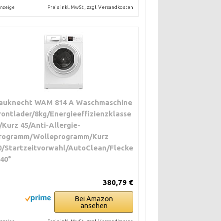
Preis inkl. MwSt., zzgl. Versandkosten
nzeige
auknecht WAM 814 A Waschmaschine
rontlader/8kg/Energieeffizienzklasse
/Kurz 45/Anti-Allergie-
rogramm/Wolleprogramm/Kurz
0/Startzeitvorwahl/AutoClean/Flecke
 40°
380,79 €
Bei Amazon
ansehen