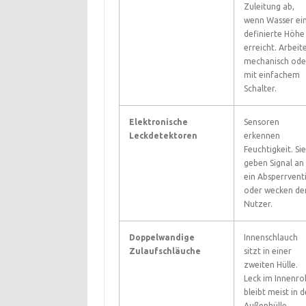
Zuleitung ab,
wenn Wasser ei
definierte Höhe
erreicht. Arbeit
mechanisch ode
mit einfachem
Schalter.
Elektronische
Sensoren
Leckdetektoren
erkennen
Feuchtigkeit. Sie
geben Signal an
ein Absperrventi
oder wecken de
Nutzer.
Doppelwandige
Innenschlauch
Zulaufschläuche
sitzt in einer
zweiten Hülle.
Leck im Innenro
bleibt meist in d
Außenhülle.