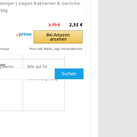
einiger | Gegen Bakterien & Gerüche
250g
che
Geeignet für
des
Vermieter und
3,79 €
2,35 €
ismus.
Eigentümer. Für
Mieter mit
Bei Amazon
ansehen
Abnahme möglich.
Preis inkl. MwSt., zzgl. Versandkosten
nzeige
hen
g leeren
Sehr gut für
.
Mieter. Keine feste
Suchen
Verrohrung nötig.