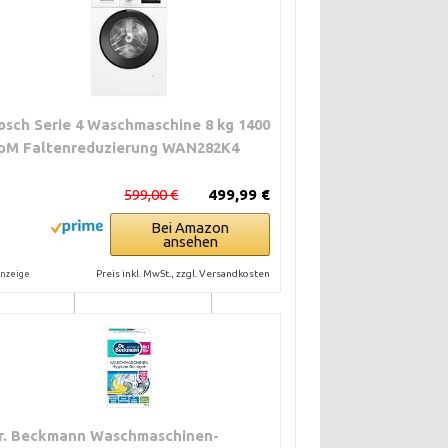
nkt frei
wenn provisorisch
z ist.
einsetzbar.
osch Serie 4 Waschmaschine 8 kg 1400
pM Faltenreduzierung WAN282K4
chsel und
Flexibel. Viele
599,00 €
499,99 €
rüfung
batteriebetriebene
Varianten für
Bei Amazon
Mieter.
ansehen
Preis inkl. MwSt., zzgl. Versandkosten
nzeige
ontrolle.
Sehr gut für
nach
Mieter. Einfache
vorgabe.
Nachrüstung.
r. Beckmann Waschmaschinen-