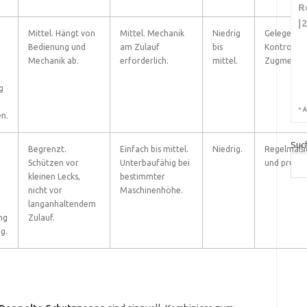
R
|
Mittel. Hängt von
Mittel. Mechanik
Niedrig
Gelegentli
Bedienung und
am Zulauf
bis
Kontrolle 
Mechanik ab.
erforderlich.
mittel.
Zugmechan
g
*
A
en.
Suc
Begrenzt.
Einfach bis mittel.
Niedrig.
Regelmäßi
Schützen vor
Unterbaufähig bei
und prüfen
kleinen Lecks,
bestimmter
nicht vor
Maschinenhöhe.
langanhaltendem
ng
Zulauf.
g.