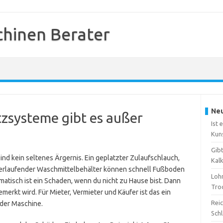
hinen Berater
Neu
zsysteme gibt es außer
Ist 
Kun
Gib
d kein seltenes Ärgernis. Ein geplatzter Zulaufschlauch,
Kal
berlaufender Waschmittelbehälter können schnell Fußboden
Loh
tisch ist ein Schaden, wenn du nicht zu Hause bist. Dann
Tro
merkt wird. Für Mieter, Vermieter und Käufer ist das ein
Reic
 der Maschine.
Sch