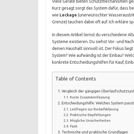
Viele Geräte bieten Schutzmechanismen geg
Kurz gesagt sorgt das System dafür, dass be
wie
Leckage
(unerwünschter Wasseraustrit
Grenze) tauchen dabei oft auf. Ich erkläre s
In diesem Artikel lernst du verschiedene Al
Systeme existieren. Du siehst Vor- und Nach
deinen Haushalt sinnvoll ist. Der Fokus liegt
System? Wie aufwändig ist der Einbau? We
konkrete Entscheidungshilfen für Kauf, Ein
Table of Contents
Vergleich der gängigen Überlaufschutzsy
Kurze Zusammenfassung
Entscheidungshilfe: Welches System passt 
Leitfragen zur Bedarfsklärung
Praktische Empfehlungen
Mögliche Unsicherheiten
Fazit
Technische und praktische Grundlagen