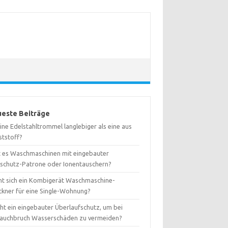
este Beiträge
eine Edelstahltrommel langlebiger als eine aus
ststoff?
t es Waschmaschinen mit eingebauter
kschutz-Patrone oder Ionentauschern?
nt sich ein Kombigerät Waschmaschine-
ckner für eine Single-Wohnung?
ht ein eingebauter Überlaufschutz, um bei
lauchbruch Wasserschäden zu vermeiden?