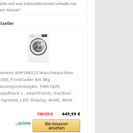
ärbt sich eine Edelstahltrommel schneller bei
tem Wasser?
tseller
iemens WM14N225 Waschmaschine
Q300, Frontlader mit 8kg
assungsvermögen, 1400 UpM,
peedPack L, smartFinish, Outdoor-
rogramm, LED-Display, Weiß, 60cm
749,99 €
449,99 €
Bei Amazon
ansehen