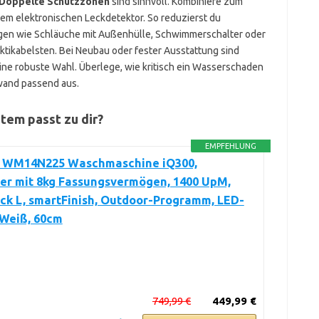
Doppelte Schutzzonen
sind sinnvoll. Kombiniere zum
nem elektronischen Leckdetektor. So reduzierst du
ungen wie Schläuche mit Außenhülle, Schwimmerschalter oder
ktikabelsten. Bei Neubau oder fester Ausstattung sind
ine robuste Wahl. Überlege, wie kritisch ein Wasserschaden
fwand passend aus.
tem passt zu dir?
EMPFEHLUNG
 WM14N225 Waschmaschine iQ300,
er mit 8kg Fassungsvermögen, 1400 UpM,
ck L, smartFinish, Outdoor-Programm, LED-
 Weiß, 60cm
749,99 €
449,99 €