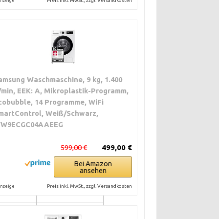
Preis inkl. MwSt., zzgl. Versandkosten
nzeige
amsung Waschmaschine, 9 kg, 1.400
/min, EEK: A, Mikroplastik-Programm,
cobubble, 14 Programme, WiFi
martControl, Weiß/Schwarz,
SAUFWAND
EIGNUNG
W9ECGC04AAEEG
gelmäßige
Gut für
599,00 €
499,00 €
ng
Festinstallation.
d.
Für Mieter nur mit
Bei Amazon
ansehen
Zustimmung.
Preis inkl. MwSt., zzgl. Versandkosten
nzeige
 prüfen,
Gut für Mieter,