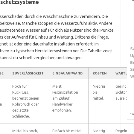
*
ufschutzsysteme
A
sserschäden durch die Waschmaschine zu verhindern. Die
Arbeitsweise. Manche stoppen die Wasserzufuhr aktiv. Andere
ustretendes Wasser auf. Für dich als Nutzer sind drei Punkte
ens der Aufwand für Einbau und Wartung. Drittens die Frage,
et ist oder eine dauerhafte Installation erfordert. Im
S
ativen zu typischen Herstellersystemen vor. Die Tabelle zeigt
U
o kannst du schnell vergleichen und abwägen.
E
S
SE
ZUVERLÄSSIGKEIT
EINBAUAUFWAND
KOSTEN
WARTUNG
W
s
Hoch für
Meist
Niedrig
Gering. Re
Rückfluss,
Festinstallation
bis
Sichtprüfu
begrenzt gegen
am Zulauf.
mittel.
ausreichen
in
Rohrbruch oder
Handwerker
geplatzte
empfohlen.
*
A
Schläuche.
Mittel bis hoch,
Einfach bis mittel.
Niedrig
Regelmäßig