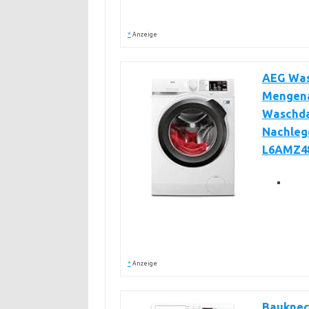
*
Anzeige
AEG Wasc
Mengena
Waschda
Nachlege
L6AMZ4
*
Anzeige
Bauknec