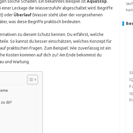
en solche Schäden. Ein bekanntes Beispiel ist
AquaStop
.
Verf
i einer Leckage die Wasserzufuhr abgeschaltet wird. Begriffe
har
t) oder
Überlauf
(Wasser steht über der vorgesehenen
päter, was diese Begriffe praktisch bedeuten.
Bes
ternativen zu diesem Schutz kennen. Du erfährst, welche
teile. So kannst du besser einschätzen, welches Konzept für
 auf praktischen Fragen. Zum Beispiel: Wie zuverlässig ist ein
lche Kosten kommen auf dich zu? Am Ende bekommst du
bau und Wartung.
S
i
F
steme
s
P
zu dir?