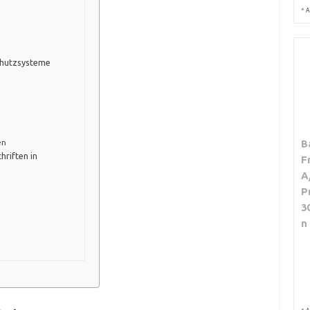
*
A
chutzsysteme
en
B
riften in
F
A
P
3
n