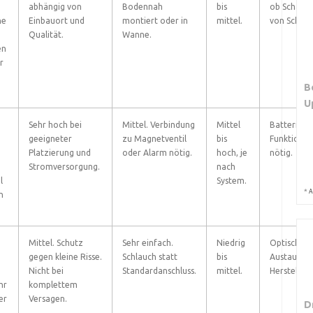
abhängig von
Bodennah
bis
ob Schaltpu
ne
Einbauort und
montiert oder in
mittel.
von Schmut
Qualität.
Wanne.
en
r
B
U
Sehr hoch bei
Mittel. Verbindung
Mittel
Batteriewe
geeigneter
zu Magnetventil
bis
Funktionsp
Platzierung und
oder Alarm nötig.
hoch, je
nötig.
Stromversorgung.
nach
l
System.
*
A
n
Mittel. Schutz
Sehr einfach.
Niedrig
Optische K
gegen kleine Risse.
Schlauch statt
bis
Austausch 
Nicht bei
Standardanschluss.
mittel.
Hersteller
hr
komplettem
er
Versagen.
D