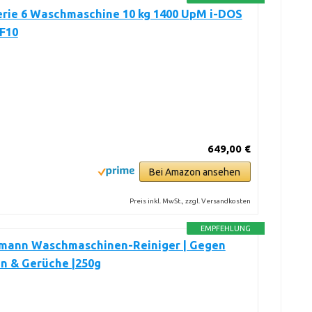
erie 6 Waschmaschine 10 kg 1400 UpM i-DOS
F10
649,00 €
Bei Amazon ansehen
Preis inkl. MwSt., zzgl. Versandkosten
EMPFEHLUNG
kmann Waschmaschinen-Reiniger | Gegen
n & Gerüche |250g