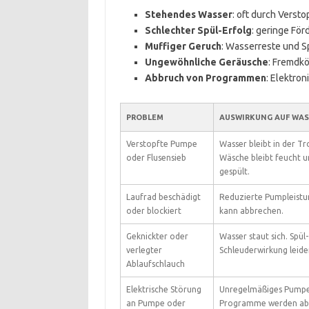
Stehendes Wasser
: oft durch Verst
Schlechter Spül-Erfolg
: geringe För
Muffiger Geruch
: Wasserreste und S
Ungewöhnliche Geräusche
: Fremdkö
Abbruch von Programmen
: Elektron
PROBLEM
AUSWIRKUNG AUF WAS
Verstopfte Pumpe
Wasser bleibt in der T
oder Flusensieb
Wäsche bleibt feucht u
gespült.
Laufrad beschädigt
Reduzierte Pumpleistu
oder blockiert
kann abbrechen.
Geknickter oder
Wasser staut sich. Spül
verlegter
Schleuderwirkung leide
Ablaufschlauch
Elektrische Störung
Unregelmäßiges Pumpe
an Pumpe oder
Programme werden ab