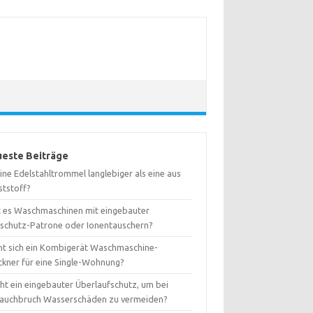
este Beiträge
eine Edelstahltrommel langlebiger als eine aus
ststoff?
t es Waschmaschinen mit eingebauter
kschutz-Patrone oder Ionentauschern?
nt sich ein Kombigerät Waschmaschine-
ckner für eine Single-Wohnung?
ht ein eingebauter Überlaufschutz, um bei
lauchbruch Wasserschäden zu vermeiden?