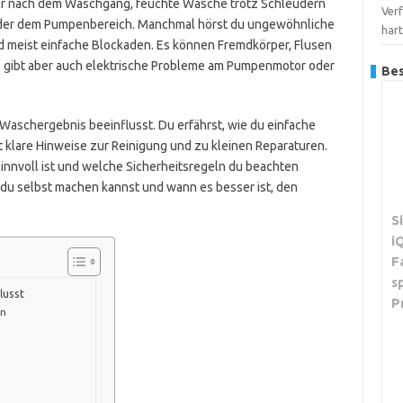
er nach dem Waschgang, feuchte Wäsche trotz Schleudern
Verf
oder dem Pumpenbereich. Manchmal hörst du ungewöhnliche
har
d meist einfache Blockaden. Es können Fremdkörper, Flusen
Es gibt aber auch elektrische Probleme am Pumpenmotor oder
Bes
 Waschergebnis beeinflusst. Du erfährst, wie du einfache
klare Hinweise zur Reinigung und zu kleinen Reparaturen.
innvoll ist und welche Sicherheitsregeln du beachten
 du selbst machen kannst und wann es besser ist, den
S
i
F
s
lusst
P
en