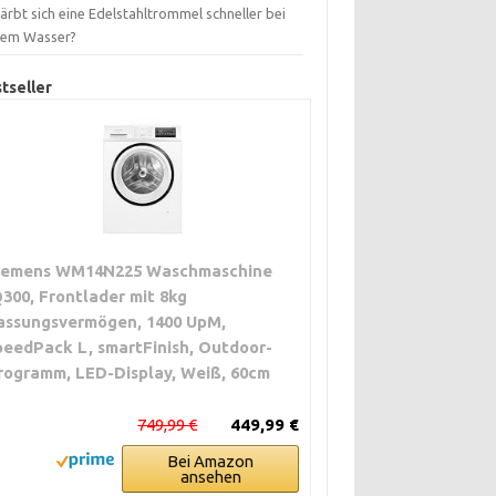
ärbt sich eine Edelstahltrommel schneller bei
tem Wasser?
tseller
iemens WM14N225 Waschmaschine
Q300, Frontlader mit 8kg
assungsvermögen, 1400 UpM,
peedPack L, smartFinish, Outdoor-
rogramm, LED-Display, Weiß, 60cm
749,99 €
449,99 €
Bei Amazon
ansehen