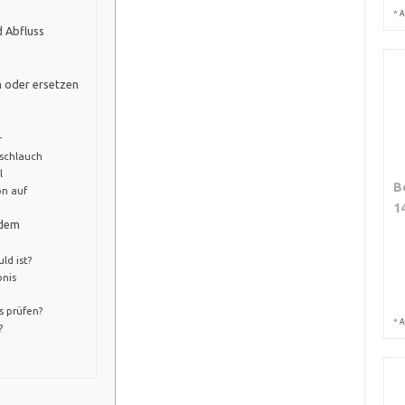
*
A
 Abfluss
en oder ersetzen
r
fschlauch
l
B
on auf
1
 dem
ld ist?
nis
s prüfen?
*
A
?