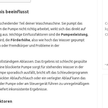
is beeinflusst
C
tscheidender Teil deiner Waschmaschine. Sie pumpt das
k
ie Pumpe nicht richtig arbeitet, wirkt sich das direkt auf
C
aus. Wichtige Einflussfaktoren sind die
Pumpenleistung
,
ird, die
Förderhöhe
, also wie hoch das Wasser gepumpt
 oder Fremdkörper und Probleme in der
ollständigem Ablassen. Das Ergebnis ist schlecht gespülte
*
A
ne blockierte Pumpe sorgt für stehendes Wasser in der
pe sporadisch ausfällt, bricht oft das Schleuderprogramm
nickter Ablaufschlauch oder ein verlegter Ablauf kann das
n der Pumpe oder am Steuergerät führen zu unregelmäßigem
efert inkonsistente Ergebnisse.
ktoren