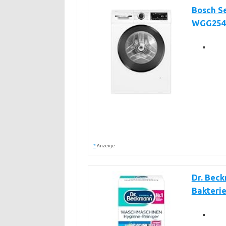
Bosch S
WGG254
*
Anzeige
Dr. Bec
Bakterie