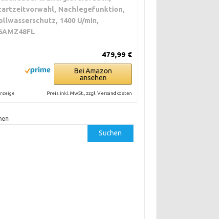
tartzeitvorwahl, Nachlegefunktion,
ollwasserschutz, 1400 U/min,
6AMZ48FL
479,99 €
Bei Amazon
ansehen
Preis inkl. MwSt., zzgl. Versandkosten
nzeige
hen
Suchen