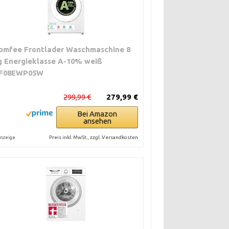
omfee Frontlader Waschmaschine 8
g Energieklasse A-10% weiß
F08EWP05W
299,99 €
279,99 €
Bei Amazon
ansehen
Preis inkl. MwSt., zzgl. Versandkosten
nzeige