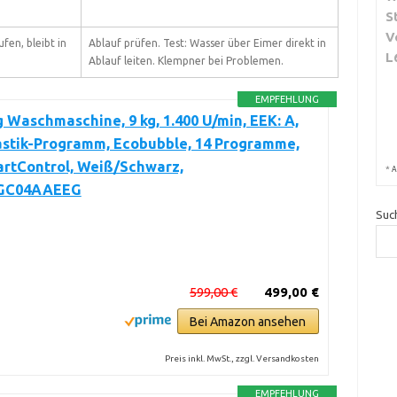
S
V
fen, bleibt in
Ablauf prüfen. Test: Wasser über Eimer direkt in
L
Ablauf leiten. Klempner bei Problemen.
EMPFEHLUNG
Waschmaschine, 9 kg, 1.400 U/min, EEK: A,
astik-Programm, Ecobubble, 14 Programme,
artControl, Weiß/Schwarz,
*
A
GC04AAEEG
Suc
599,00 €
499,00 €
Bei Amazon ansehen
Preis inkl. MwSt., zzgl. Versandkosten
EMPFEHLUNG