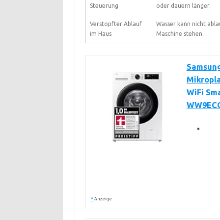
Steuerung
oder dauern länger.
Verstopfter Ablauf
Wasser kann nicht ablau
im Haus
Maschine stehen.
Samsung 
Mikropl
WiFi Sm
WW9EC
*
Anzeige