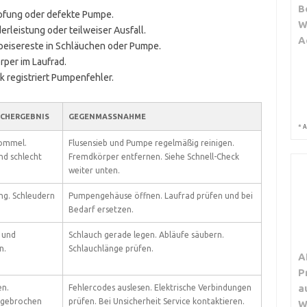
B
opfung oder defekte Pumpe.
W
derleistung oder teilweiser Ausfall.
A
peisereste in Schläuchen oder Pumpe.
rper im Laufrad.
ik registriert Pumpenfehler.
CHERGEBNIS
GEGENMASSNAHME
*
A
rommel.
Flusensieb und Pumpe regelmäßig reinigen.
nd schlecht
Fremdkörper entfernen. Siehe Schnell-Check
weiter unten.
ng. Schleudern
Pumpengehäuse öffnen. Laufrad prüfen und bei
Bedarf ersetzen.
- und
Schlauch gerade legen. Abläufe säubern.
n.
Schlauchlänge prüfen.
A
P
a
n.
Fehlercodes auslesen. Elektrische Verbindungen
gebrochen
prüfen. Bei Unsicherheit Service kontaktieren.
W