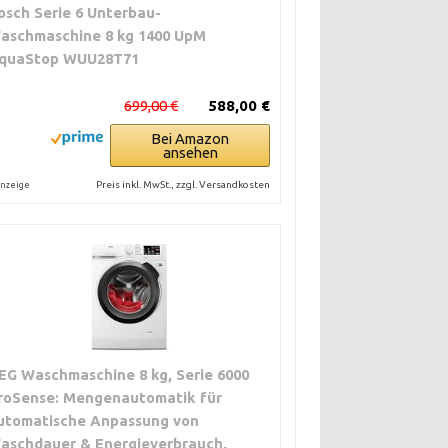
osch Serie 6 Unterbau-
aschmaschine 8 kg 1400 UpM
quaStop WUU28T71
699,00 €
588,00 €
Bei Amazon
ansehen
Preis inkl. MwSt., zzgl. Versandkosten
nzeige
EG Waschmaschine 8 kg, Serie 6000
roSense: Mengenautomatik für
utomatische Anpassung von
aschdauer & Energieverbrauch,