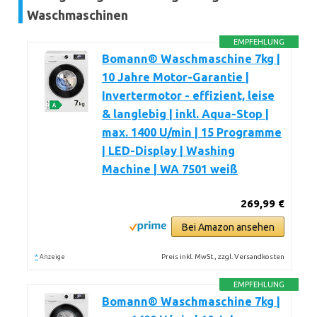
Waschmaschinen
EMPFEHLUNG
Bomann® Waschmaschine 7kg |
10 Jahre Motor-Garantie |
Invertermotor - effizient, leise
& langlebig | inkl. Aqua-Stop |
max. 1400 U/min | 15 Programme
| LED-Display | Washing
Machine | WA 7501 weiß
269,99 €
Bei Amazon ansehen
*
Preis inkl. MwSt., zzgl. Versandkosten
Anzeige
EMPFEHLUNG
Bomann® Waschmaschine 7kg |