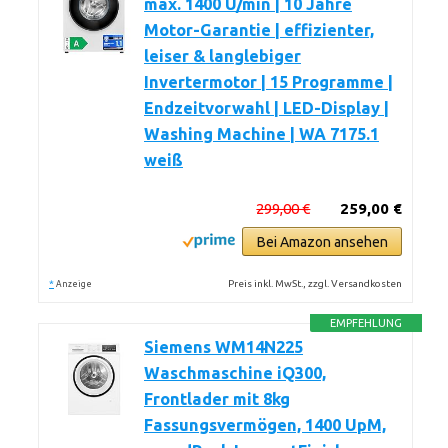
max. 1400 U/min | 10 Jahre
Motor-Garantie | effizienter,
leiser & langlebiger
Invertermotor | 15 Programme |
Endzeitvorwahl | LED-Display |
Washing Machine | WA 7175.1
weiß
299,00 €
259,00 €
Bei Amazon ansehen
*
Preis inkl. MwSt., zzgl. Versandkosten
Anzeige
EMPFEHLUNG
Siemens WM14N225
Waschmaschine iQ300,
Frontlader mit 8kg
Fassungsvermögen, 1400 UpM,