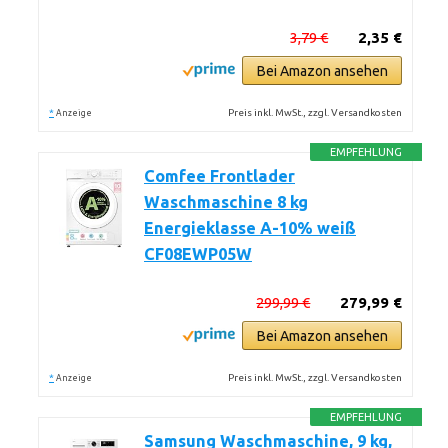
3,79 €
2,35 €
Bei Amazon ansehen
*
Preis inkl. MwSt., zzgl. Versandkosten
Anzeige
EMPFEHLUNG
Comfee Frontlader
Waschmaschine 8 kg
Energieklasse A-10% weiß
CF08EWP05W
299,99 €
279,99 €
Bei Amazon ansehen
*
Preis inkl. MwSt., zzgl. Versandkosten
Anzeige
EMPFEHLUNG
Samsung Waschmaschine, 9 kg,