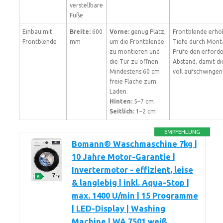
verstellbare
Füße
Einbau mit
Breite:
600
Vorne:
genug Platz,
Frontblende erhö
Frontblende
mm
um die Frontblende
Tiefe durch Mont
zu montieren und
Prüfe den erforde
die Tür zu öffnen.
Abstand, damit di
Mindestens 60 cm
voll aufschwingen
freie Fläche zum
Laden.
Hinten:
5–7 cm
Seitlich:
1–2 cm
EMPFEHLUNG
Bomann® Waschmaschine 7kg |
10 Jahre Motor-Garantie |
Invertermotor - effizient, leise
& langlebig | inkl. Aqua-Stop |
max. 1400 U/min | 15 Programme
| LED-Display | Washing
Machine | WA 7501 weiß