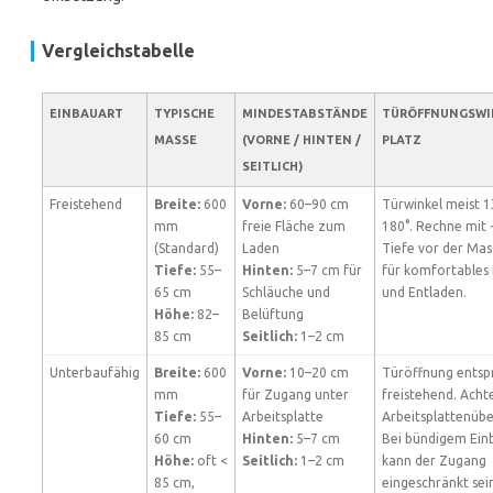
Vergleichstabelle
EINBAUART
TYPISCHE
MINDESTABSTÄNDE
TÜRÖFFNUNGSWIN
MASSE
(VORNE / HINTEN /
PLATZ
SEITLICH)
Freistehend
Breite:
600
Vorne:
60–90 cm
Türwinkel meist 1
mm
freie Fläche zum
180°. Rechne mit
(Standard)
Laden
Tiefe vor der Mas
Tiefe:
55–
Hinten:
5–7 cm für
für komfortables
65 cm
Schläuche und
und Entladen.
Höhe:
82–
Belüftung
85 cm
Seitlich:
1–2 cm
Unterbaufähig
Breite:
600
Vorne:
10–20 cm
Türöffnung entsp
mm
für Zugang unter
freistehend. Acht
Tiefe:
55–
Arbeitsplatte
Arbeitsplattenübe
60 cm
Hinten:
5–7 cm
Bei bündigem Ein
Höhe:
oft <
Seitlich:
1–2 cm
kann der Zugang
85 cm,
eingeschränkt sei