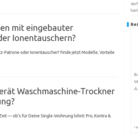
Verf
har
Bes
en mit eingebauter
der Ionentauschern?
z-Patrone oder Ionentauscher? Finde jetzt Modelle, Vorteile
B
W
A
gerät Waschmaschine-Trockner
ung?
Zeit — ob’s für Deine Single‑Wohnung lohnt: Pro, Kontra &
*
A