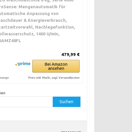
roSense: Mengenautomatik für
utomatische Anpassung von
aschdauer & Energieverbrauch,
tartzeitvorwahl, Nachlegefunktion,
ollwasserschutz, 1400 U/min,
6AMZ48FL
479,99 €
Bei Amazon
ansehen
Preis inkl. MwSt., zzgl. Versandkosten
nzeige
hen
Suchen