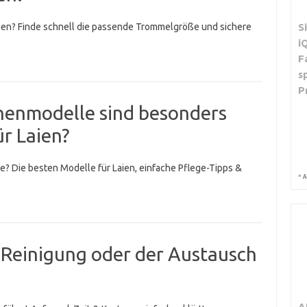
en? Finde schnell die passende Trommelgröße und sichere
S
i
F
s
P
enmodelle sind besonders
r Laien?
? Die besten Modelle für Laien, einfache Pflege-Tipps &
*
A
 Reinigung oder der Austausch
A