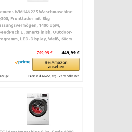
iemens WM14N225 Waschmaschine
Q300, Frontlader mit 8kg
assungsvermögen, 1400 UpM,
peedPack L, smartFinish, Outdoor-
rogramm, LED-Display, Weiß, 60cm
749,99 €
449,99 €
Bei Amazon
ansehen
Preis inkl. MwSt., zzgl. Versandkosten
nzeige
EG Waschmaschine 8 kg, Serie 6000