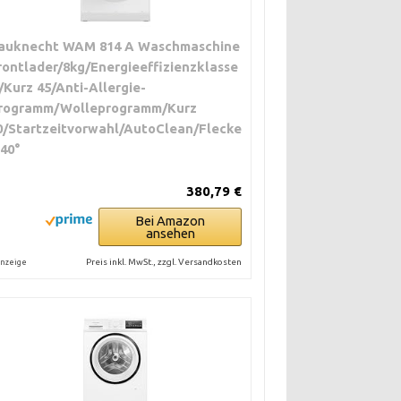
auknecht WAM 814 A Waschmaschine
rontlader/8kg/Energieeffizienzklasse
/Kurz 45/Anti-Allergie-
rogramm/Wolleprogramm/Kurz
0/Startzeitvorwahl/AutoClean/Flecke
 40°
380,79 €
Bei Amazon
ansehen
Preis inkl. MwSt., zzgl. Versandkosten
nzeige