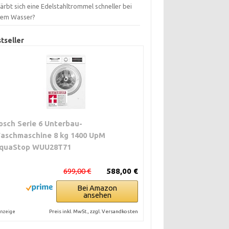
ärbt sich eine Edelstahltrommel schneller bei
tem Wasser?
tseller
osch Serie 6 Unterbau-
aschmaschine 8 kg 1400 UpM
quaStop WUU28T71
699,00 €
588,00 €
Bei Amazon
ansehen
Preis inkl. MwSt., zzgl. Versandkosten
nzeige