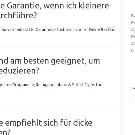
ie Garantie, wenn ich kleinere
urchführe?
B
F
A
? So vermeidest Du Garantieverlust und schützt Deine Rechte.
P
3
n
nd am besten geeignet, um
eduzieren?
besten Programme, Reinigungspläne & Sofort-Tipps für
*
A
empfiehlt sich für dicke
en?