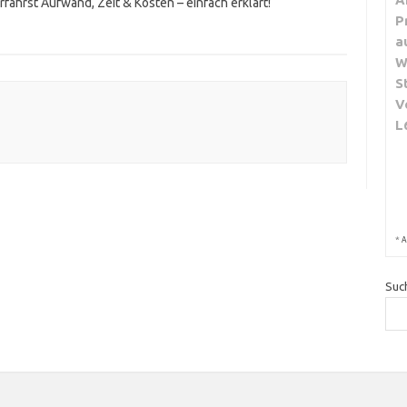
ährst Aufwand, Zeit & Kosten – einfach erklärt!
P
a
W
S
V
L
*
A
Suc