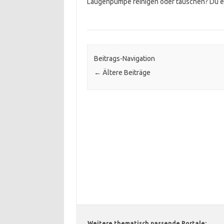
Laugenpumpe reinigen oder tauschen? Du erf
Beitrags-Navigation
←
Ältere Beiträge
Weitere thematisch passende Portale: