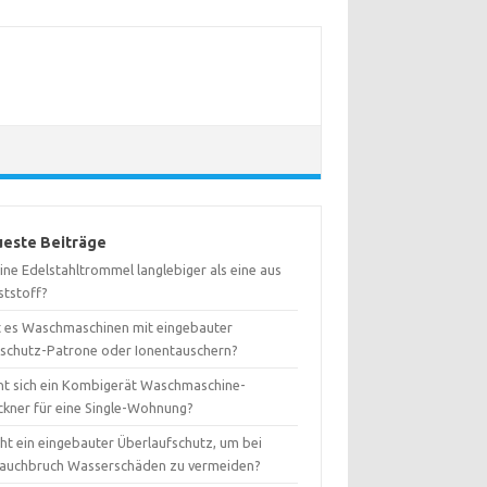
este Beiträge
eine Edelstahltrommel langlebiger als eine aus
ststoff?
t es Waschmaschinen mit eingebauter
kschutz-Patrone oder Ionentauschern?
nt sich ein Kombigerät Waschmaschine-
ckner für eine Single-Wohnung?
ht ein eingebauter Überlaufschutz, um bei
lauchbruch Wasserschäden zu vermeiden?